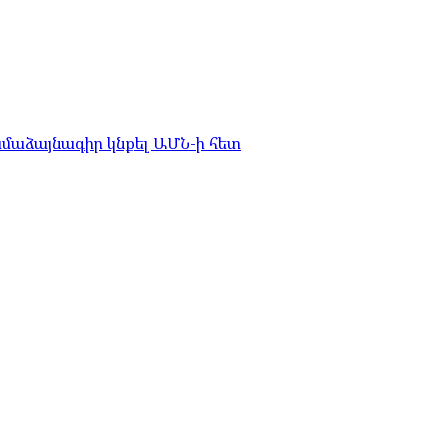
համաձայնագիր կնքել ԱՄՆ-ի հետ