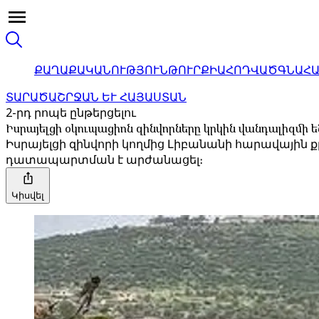
ՔԱՂԱՔԱԿԱՆՈՒԹՅՈՒՆ
ԹՈՒՐՔԻԱ
ՀՈԴՎԱԾ
ԳՆԱՀ
ՏԱՐԱԾԱՇՐՋԱՆ ԵՒ ՀԱՅԱՍՏԱՆ
2-րդ րոպե ընթերցելու
Իսրայելցի օկուպացիոն զինվորները կրկին վանդալիզմի 
Իսրայելցի զինվորի կողմից Լիբանանի հարավային 
դատապարտման է արժանացել։
Կիսվել