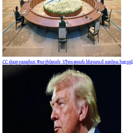
ՀՀ վարչապետ Փաշինյան․ Միության ներսում առկա խոչը