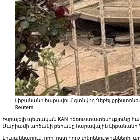
Լիբանանի հարավում գտնվող Դեբել քրիստոնեակ
Reuters
Իսրայելի պետական ​​KAN հեռուստատեսությունը հա
Մարիամի արձանի բերանը հարավային Լիբանանի Դե
Լուսանկարում, որը, ըստ որոշ տեղեկությունների, արվ