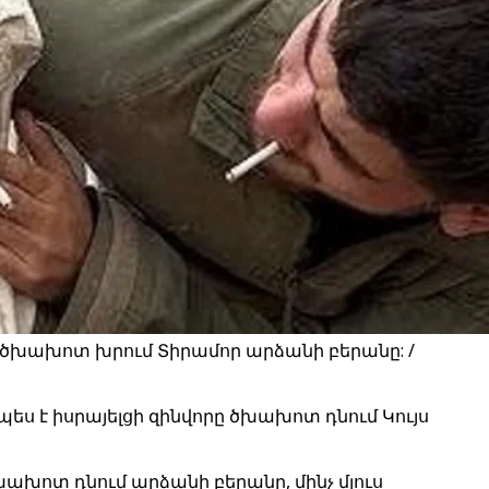
եկ ծխախոտ խրում Տիրամոր արձանի բերանը: /
ես է իսրայելցի զինվորը ծխախոտ դնում Կույս
ը ծխախոտ դնում արձանի բերանը, մինչ մյուս