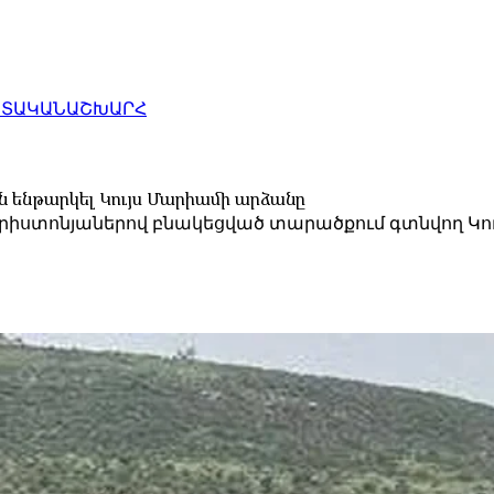
ԱՏԱԿԱՆ
ԱՇԽԱՐՀ
են ենթարկել Կույս Մարիամի արձանը
քրիստոնյաներով բնակեցված տարածքում գտնվող Կու