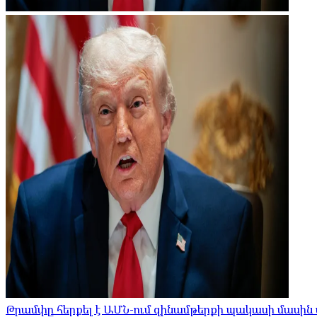
Թրամփը հերքել է ԱՄՆ-ում զինամթերքի պակասի մասին 