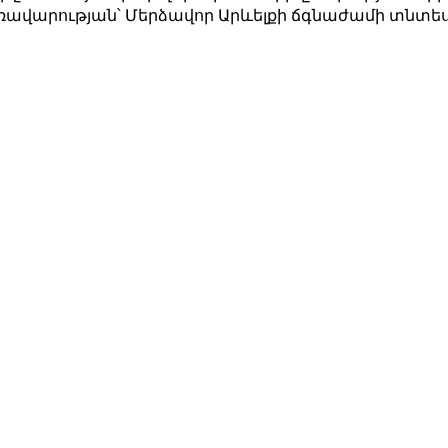
կառավարության՝ Մերձավոր Արևելքի ճգնաժամի տն