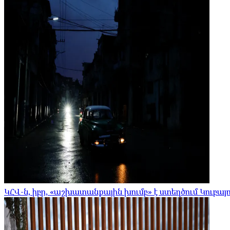
ԿՀՎ-ն, իբր, «աշխատանքային խումբ» է ստեղծում Կուբայո