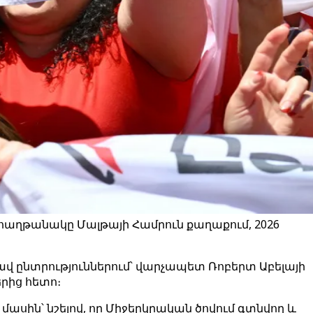
 հաղթանակը Մալթայի Համրուն քաղաքում, 2026
ավ ընտրություններում՝ վարչապետ Ռոբերտ Աբելայի
րից հետո։
ասին՝ նշելով, որ Միջերկրական ծովում գտնվող և