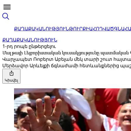
ՔԱՂԱՔԱԿԱՆՈՒԹՅՈՒՆ
ԹՈՒՐՔԻԱ
ՀՈԴՎԱԾ
ԳՆԱՀ
ՔԱՂԱՔԱԿԱՆՈՒԹՅՈՒՆ
1-րդ րոպե ընթերցելու
Մալթայի Լեյբորիստական ​​կուսակցությունը պատմական
Վարչապետ Ռոբերտ Աբելան մեկ տարի շուտ հայտարա
Մերձավոր Արևելքի ճգնաժամի հետևանքներից պա
Կիսվել