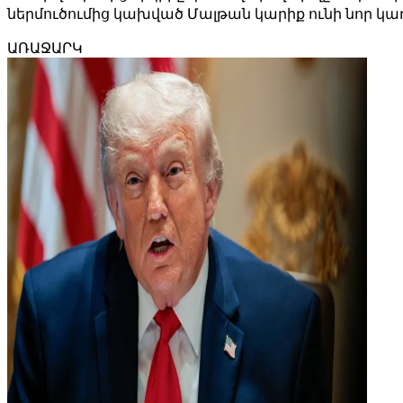
ներմուծումից կախված Մալթան կարիք ունի նոր 
ԱՌԱՋԱՐԿ