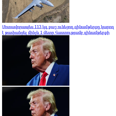
Մոտավորապես 113 կգ քաշ ունեցող զինամթերքը կարող
է թափանցել մինչև 1 մետր հաստությամբ զինամթերքի