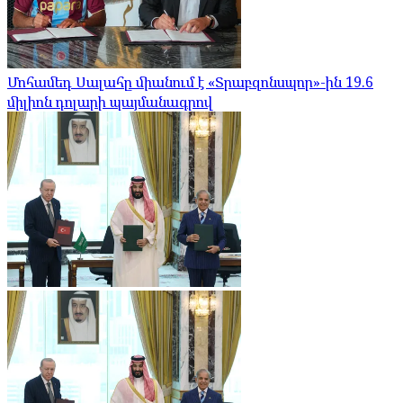
Մոհամեդ Սալահը միանում է «Տրաբզոնսպոր»-ին 19.6
միլիոն դոլարի պայմանագրով