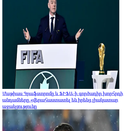
Մաթիաս Գրաֆստրոմը և ՖԻՖԱ-ի գործադիր խորհրդի
անդամները «վերահաստատել են իրենց լիակատար
աջակցությունը