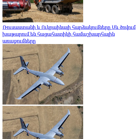
Ռուսաստանի և Ուկրաինայի հարձակումները Սև ծովում
խաթարում են հացահատիկի համաշխարհային
առաքումները