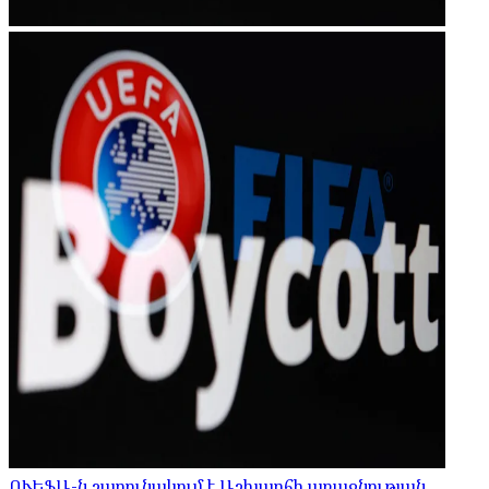
ՈՒԵՖԱ-ն շարունակում է Աշխարհի առաջնության