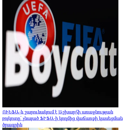
ՈՒԵՖԱ-ն շարունակում է Աշխարհի առաջնության
բոյկոտը՝ չնայած ՖԻՖԱ-ի կողմից վաճառքի կասեցման
ծրագրին