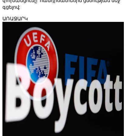
փոխանցումը՝ հանդիսատեսին ցնծության մեջ
գցելով:
ԱՌԱՋԱՐԿ