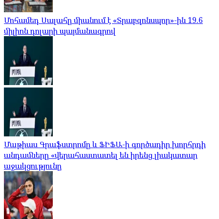
Մոհամեդ Սալահը միանում է «Տրաբզոնսպոր»-ին 19.6
միլիոն դոլարի պայմանագրով
Մաթիաս Գրաֆստրոմը և ՖԻՖԱ-ի գործադիր խորհրդի
անդամները «վերահաստատել են իրենց լիակատար
աջակցությունը