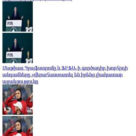
Մաթիաս Գրաֆստրոմը և ՖԻՖԱ-ի գործադիր խորհրդի
անդամները «վերահաստատել են իրենց լիակատար
աջակցությունը