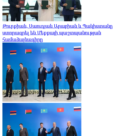
Թուրքիան, Սաուդյան Արաբիան և Պակիստանը
ստորագրել են Մեքքայի պաշտպանության
համաձայնագիրը