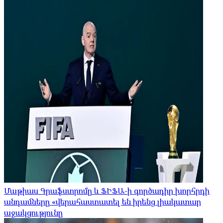
Մաթիաս Գրաֆստրոմը և ՖԻՖԱ-ի գործադիր խորհրդի
անդամները «վերահաստատել են իրենց լիակատար
աջակցությունը