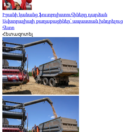
Իրանի կանանց ֆուտբոլիստուհիները դարձան
Ավստրալիայի քաղաքացիներ՝ ապաստան խնդրելուց
հետո
Հետազոտել