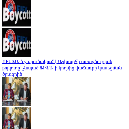
ՈՒԵՖԱ-ն շարունակում է Աշխարհի առաջնության
բոյկոտը՝ չնայած ՖԻՖԱ-ի կողմից վաճառքի կասեցման
ծրագրին