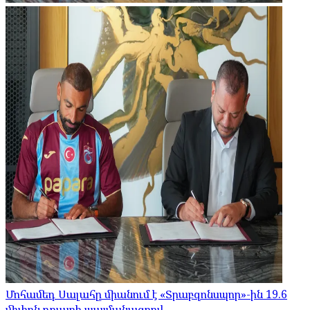
Մոհամեդ Սալահը միանում է «Տրաբզոնսպոր»-ին 19.6
միլիոն դոլարի պայմանագրով