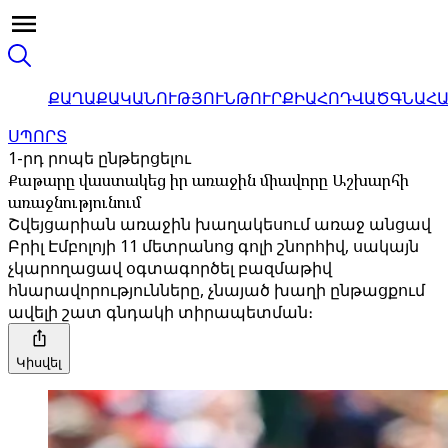
ՔԱՂԱՔԱԿԱՆՈՒԹՅՈՒՆ
ԹՈՒՐՔԻԱ
ՀՈԴՎԱԾ
ԳՆԱՀ
ՍՊՈՐՏ
1-րդ րոպե ընթերցելու
Քաթարը վաստակեց իր առաջին միավորը Աշխարհի
առաջնությունում
Շվեյցարիան առաջին խաղակեսում առաջ անցավ
Բրիլ Էմբոլոյի 11 մետրանոց գոլի շնորհիվ, սակայն
չկարողացավ օգտագործել բազմաթիվ
հնարավորությունները, չնայած խաղի ընթացքում
ավելի շատ գնդակի տիրապետման։
Կիսվել