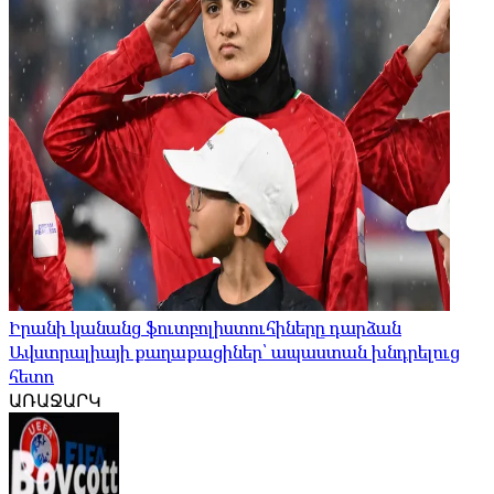
Իրանի կանանց ֆուտբոլիստուհիները դարձան
Ավստրալիայի քաղաքացիներ՝ ապաստան խնդրելուց
հետո
ԱՌԱՋԱՐԿ