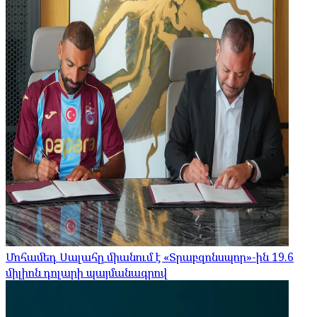
Մոհամեդ Սալահը միանում է «Տրաբզոնսպոր»-ին 19.6
միլիոն դոլարի պայմանագրով