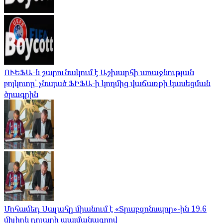
ՈՒԵՖԱ-ն շարունակում է Աշխարհի առաջնության
բոյկոտը՝ չնայած ՖԻՖԱ-ի կողմից վաճառքի կասեցման
ծրագրին
Մոհամեդ Սալահը միանում է «Տրաբզոնսպոր»-ին 19.6
միլիոն դոլարի պայմանագրով