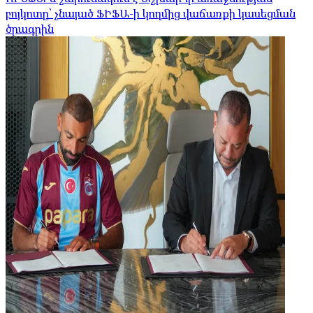
բոյկոտը՝ չնայած ՖԻՖԱ-ի կողմից վաճառքի կասեցման
ծրագրին