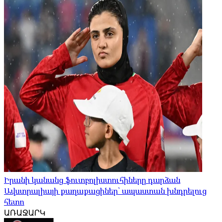
Իրանի կանանց ֆուտբոլիստուհիները դարձան
Ավստրալիայի քաղաքացիներ՝ ապաստան խնդրելուց
հետո
ԱՌԱՋԱՐԿ