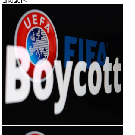
ԱՌԱՋԱՐԿ