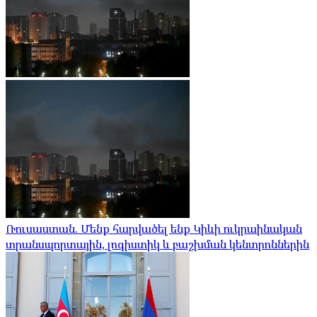
Ռուսաստան. Մենք հարվածել ենք Կիևի ուկրաինական
տրանսպորտային, լոգիստիկ և բաշխման կենտրոններին