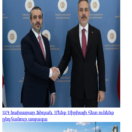
ԱԳ նախարար Ֆիդան. Մենք Սիրիայի հետ ունենք
ընդհանուր ապագա