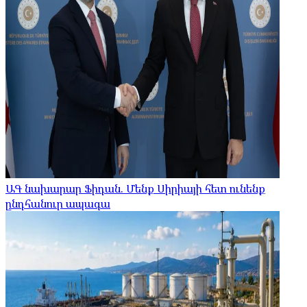
ԱԳ նախարար Ֆիդան. Մենք Սիրիայի հետ ունենք
ընդհանուր ապագա