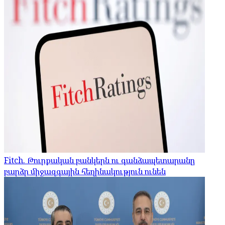
Fitch. Թուրքական բանկերն ու գանձապետարանը
բարձր միջազգային հեղինակություն ունեն