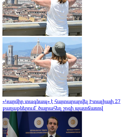
«Կարմիր տագնապ» է հայտարարվել Իտալիայի 27
քաղաքներում՝ ծայրահեղ շոգի պատճառով