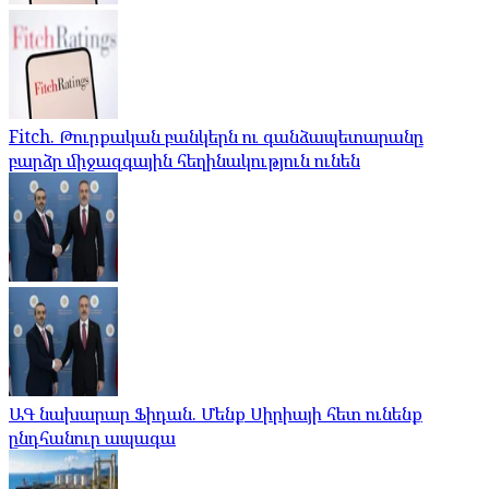
Fitch. Թուրքական բանկերն ու գանձապետարանը
բարձր միջազգային հեղինակություն ունեն
ԱԳ նախարար Ֆիդան. Մենք Սիրիայի հետ ունենք
ընդհանուր ապագա