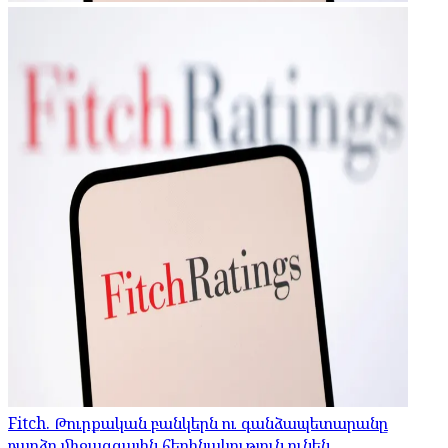
Fitch. Թուրքական բանկերն ու գանձապետարանը
բարձր միջազգային հեղինակություն ունեն