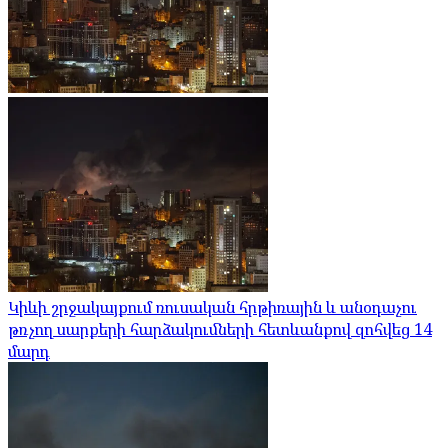
Կիևի շրջակայքում ռուսական հրթիռային և անօդաչու
թռչող սարքերի հարձակումների հետևանքով զոհվեց 14
մարդ