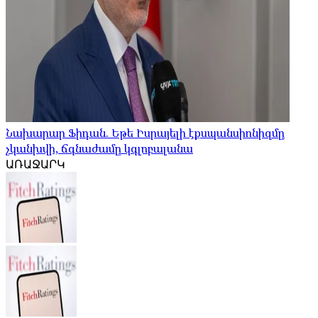
Նախարար Ֆիդան. Եթե Իսրայելի էքսպանսիոնիզմը
չկանխվի, ճգնաժամը կգլոբալանա
ԱՌԱՋԱՐԿ