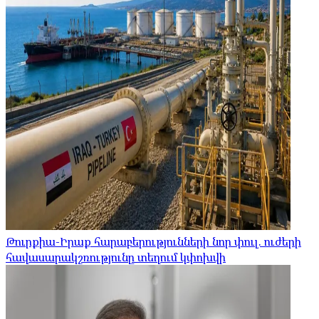
Թուրքիա-Իրաք հարաբերությունների նոր փուլ. ուժերի
հավասարակշռությունը տեղում կփոխվի