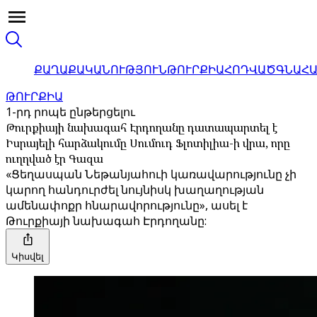
ՔԱՂԱՔԱԿԱՆՈՒԹՅՈՒՆ
ԹՈՒՐՔԻԱ
ՀՈԴՎԱԾ
ԳՆԱՀ
ԹՈՒՐՔԻԱ
1-րդ րոպե ընթերցելու
Թուրքիայի նախագահ Էրդողանը դատապարտել է
Իսրայելի հարձակումը Սումուդ Ֆլոտիլիա-ի վրա, որը
ուղղված էր Գազա
«Ցեղասպան Նեթանյահուի կառավարությունը չի
կարող հանդուրժել նույնիսկ խաղաղության
ամենափոքր հնարավորությունը», ասել է
Թուրքիայի նախագահ Էրդողանը:
Կիսվել