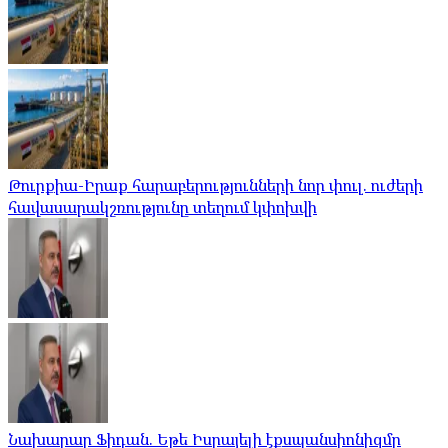
Թուրքիա-Իրաք հարաբերությունների նոր փուլ. ուժերի
հավասարակշռությունը տեղում կփոխվի
Նախարար Ֆիդան. Եթե Իսրայելի էքսպանսիոնիզմը