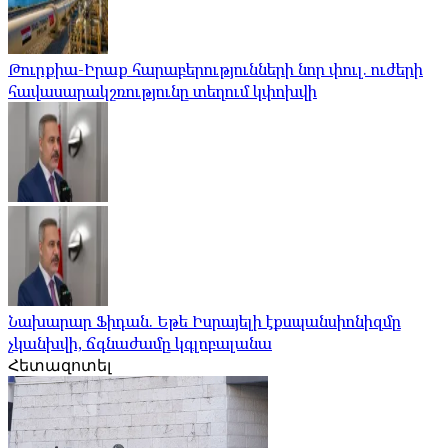
Թուրքիա-Իրաք հարաբերությունների նոր փուլ. ուժերի
հավասարակշռությունը տեղում կփոխվի
Նախարար Ֆիդան. Եթե Իսրայելի էքսպանսիոնիզմը
չկանխվի, ճգնաժամը կգլոբալանա
Հետազոտել