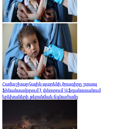
Համաշխարհային պարենի ծրագիրը շտապ
ֆինանսավորում է փնտրում Աֆղանստանում
երեխաների թերսնման ճգնաժամը