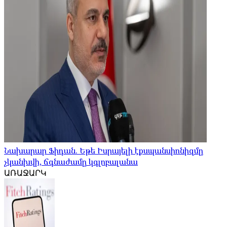
Նախարար Ֆիդան. Եթե Իսրայելի էքսպանսիոնիզմը
չկանխվի, ճգնաժամը կգլոբալանա
ԱՌԱՋԱՐԿ