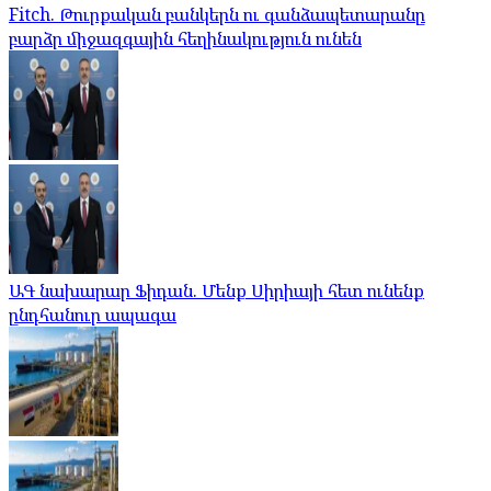
Fitch. Թուրքական բանկերն ու գանձապետարանը
բարձր միջազգային հեղինակություն ունեն
ԱԳ նախարար Ֆիդան. Մենք Սիրիայի հետ ունենք
ընդհանուր ապագա