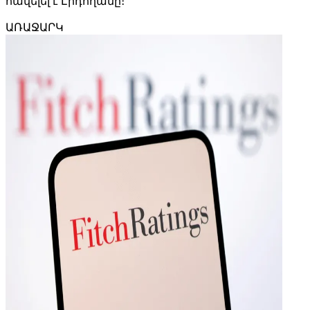
հավելել է Էրդողանը։
ԱՌԱՋԱՐԿ