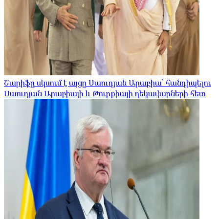
Շարիֆը սկսում է այցը Սաուդյան Արաբիա՝ հանդիպելու
Սաուդյան Արաբիայի և Թուրքիայի ղեկավարների հետ