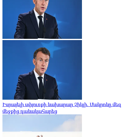
Իսրայելի սփյուռքի նախարար Չիկլի. Մակրոնը մեզ
մեջքից դանակահարեց