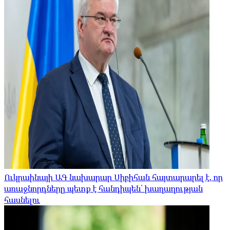
Ուկրաինայի ԱԳ նախարար Սիբիհան հայտարարել է, որ
առաջնորդները պետք է հանդիպեն՝ խաղաղության
հասնելու