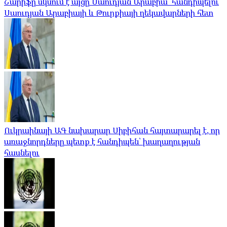
Շարիֆը սկսում է այցը Սաուդյան Արաբիա՝ հանդիպելու
Սաուդյան Արաբիայի և Թուրքիայի ղեկավարների հետ
Ուկրաինայի ԱԳ նախարար Սիբիհան հայտարարել է, որ
առաջնորդները պետք է հանդիպեն՝ խաղաղության
հասնելու