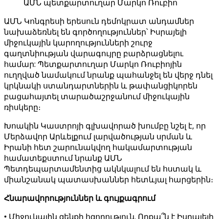
ԱՄՆ պետքարտուղար Մարկո Ռուբիո
ԱՄՆ Կոնգրեսի երեսուն դեմոկրատ անդամներ
նախաձեռնել են գործողություններ՝ Իսրայելի
միջուկային կարողությունների շուրջ
գաղտնիության վարագույրը բարձրացնելու
համար: Պետքարտուղար Մարկո Ռուբիոյին
ուղղված նամակում նրանք պահանջել են վերջ դնել
կրկնակի ստանդարտներին և թափանցիկորեն
բացահայտել տարածաշրջանում միջուկային
ռիսկերը։
Խոակին Կաստրոյի գլխավորած խումբը նշել է, որ
Մերձավոր Արևելքում լարվածության սրման և
Իրանի հետ շարունակվող հակամարտության
համատեքստում նրանք ԱՄՆ
Պետդեպարտամենտից ակնկալում են հստակ և
միանշանակ պատասխաններ հետևյալ հարցերին։
Հնարավորություններ և գույքագրում
• Միջուկային զենքի հզորություն. Որքա՞ն է Իսրայելի