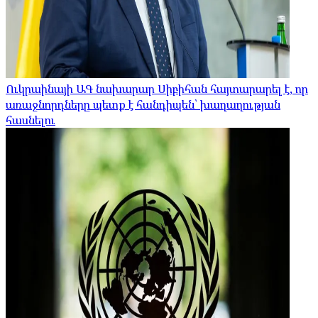
Ուկրաինայի ԱԳ նախարար Սիբիհան հայտարարել է, որ
առաջնորդները պետք է հանդիպեն՝ խաղաղության
հասնելու