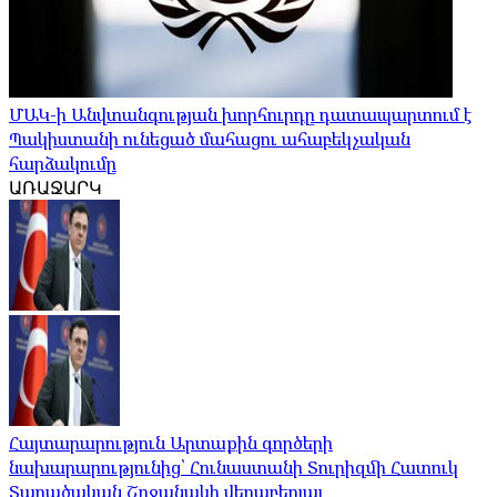
ՄԱԿ-ի Անվտանգության խորհուրդը դատապարտում է
Պակիստանի ունեցած մահացու ահաբեկչական
հարձակումը
ԱՌԱՋԱՐԿ
Հայտարարություն Արտաքին գործերի
նախարարությունից՝ Հունաստանի Տուրիզմի Հատուկ
Տարածական Շրջանակի վերաբերյալ