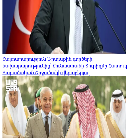
Հայտարարություն Արտաքին գործերի
նախարարությունից՝ Հունաստանի Տուրիզմի Հատուկ
Տարածական Շրջանակի վերաբերյալ