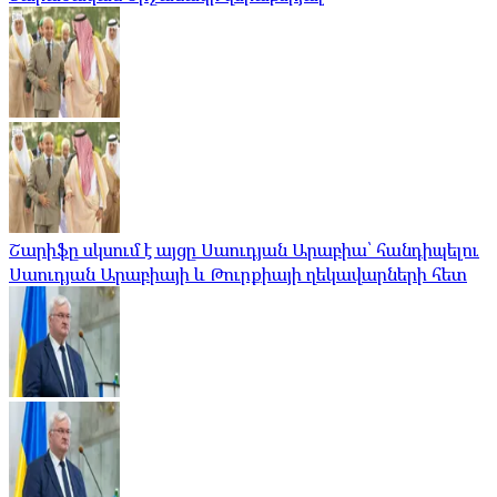
Շարիֆը սկսում է այցը Սաուդյան Արաբիա՝ հանդիպելու
Սաուդյան Արաբիայի և Թուրքիայի ղեկավարների հետ