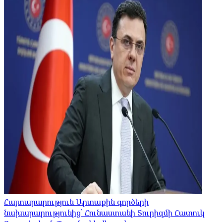
Հայտարարություն Արտաքին գործերի
նախարարությունից՝ Հունաստանի Տուրիզմի Հատուկ