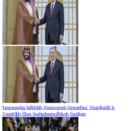
Էրդողանը կմեկնի Սաուդյան Արաբիա՝ Սալմանի և
Շարիֆի հետ հանդիպումների համար