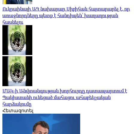
Ուկրաինայի ԱԳ նախարար Սիբիհան հայտարարել է, որ
առաջնորդները պետք է հանդիպեն՝ խաղաղության
հասնելու
ՄԱԿ-ի Անվտանգության խորհուրդը դատապարտում է
Պակիստանի ունեցած մահացու ահաբեկչական
հարձակումը
Հետազոտել