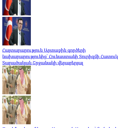
Հայտարարություն Արտաքին գործերի
նախարարությունից՝ Հունաստանի Տուրիզմի Հատուկ
Տարածական Շրջանակի վերաբերյալ