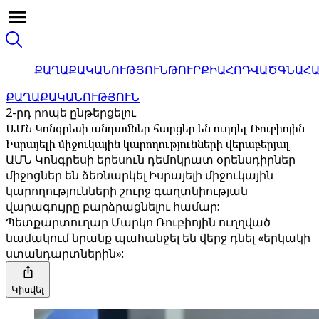
ՔԱՂԱՔԱԿԱՆՈՒԹՅՈՒՆ
ԹՈՒՐՔԻԱ
ՀՈԴՎԱԾ
ԳՆԱՀ
ՔԱՂԱՔԱԿԱՆՈՒԹՅՈՒՆ
2-րդ րոպե ընթերցելու
ԱՄՆ Կոնգրեսի անդամներ հարցեր են ուղղել Ռուբիոյին
Իսրայելի միջուկային կարողությունների վերաբերյալ
ԱՄՆ Կոնգրեսի երեսուն դեմոկրատ օրենսդիրներ
միջոցներ են ձեռնարկել Իսրայելի միջուկային
կարողությունների շուրջ գաղտնիության
վարագույրը բարձրացնելու համար:
Պետքարտուղար Մարկո Ռուբիոյին ուղղված
նամակում նրանք պահանջել են վերջ դնել «երկակի
ստանդարտներին»:
Կիսվել