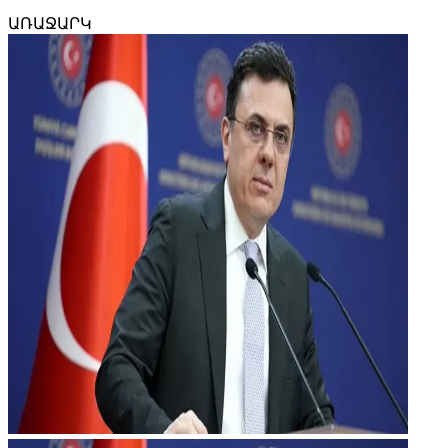
ԱՌԱՋԱՐԿ