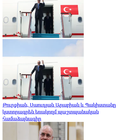
Թուրքիան, Սաուդյան Արաբիան և Պակիստանը
կստորագրեն եռակողմ պաշտպանական
համաձայնագիր