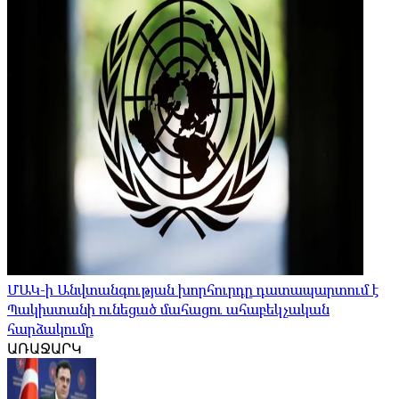
ՄԱԿ-ի Անվտանգության խորհուրդը դատապարտում է
Պակիստանի ունեցած մահացու ահաբեկչական
հարձակումը
ԱՌԱՋԱՐԿ