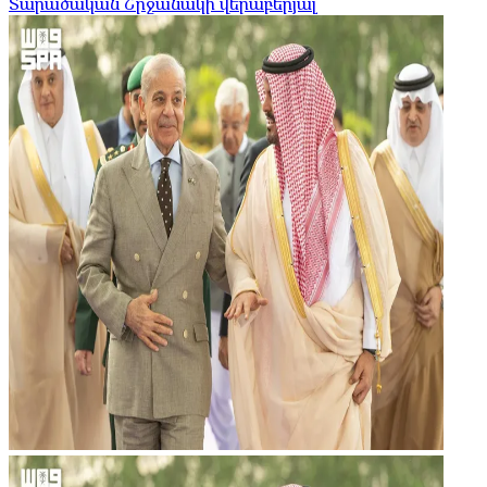
Տարածական Շրջանակի վերաբերյալ