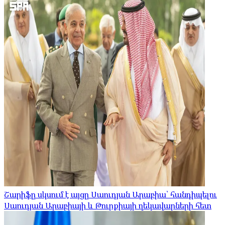
Շարիֆը սկսում է այցը Սաուդյան Արաբիա՝ հանդիպելու
Սաուդյան Արաբիայի և Թուրքիայի ղեկավարների հետ