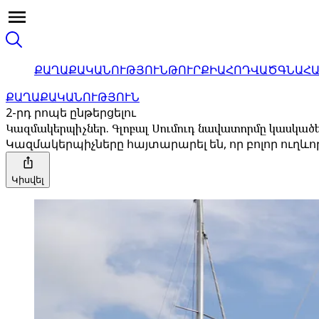
ՔԱՂԱՔԱԿԱՆՈՒԹՅՈՒՆ
ԹՈՒՐՔԻԱ
ՀՈԴՎԱԾ
ԳՆԱՀ
ՔԱՂԱՔԱԿԱՆՈՒԹՅՈՒՆ
2-րդ րոպե ընթերցելու
Կազմակերպիչներ. Գլոբալ Սումուդ նավատորմը կասկածե
Կազմակերպիչները հայտարարել են, որ բոլոր ուղևո
Կիսվել