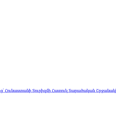
ց՝ Հունաստանի Տուրիզմի Հատուկ Տարածական Շրջանակի