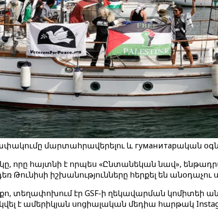
ափակումը մարտահրավերելու և гуманитарական օգնու
կը, որը հայտնի է որպես «Ընտանեկան նավ», ենթադ
եռ Թունիսի իշխանությունները հերքել են անօդաչո
րքո, տեղափոխում էր GSF-ի ղեկավարման կոմիտեի ան
լ է ամերիկյան սոցիալական մեդիա հարթակ Instag