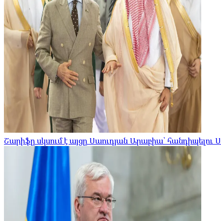
Շարիֆը սկսում է այցը Սաուդյան Արաբիա՝ հանդիպելու 