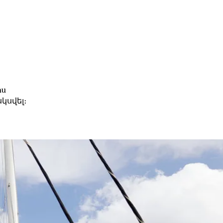
իս
կսվել։