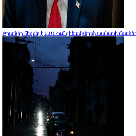
Թրամփը հերքել է ԱՄՆ-ում զինամթերքի պակասի մասին 