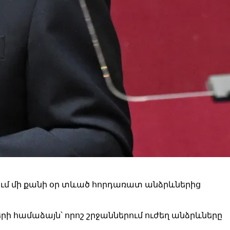
րում մի քանի օր տևած հորդառատ անձրևներից
ի համաձայն՝ որոշ շրջաններում ուժեղ անձրևները