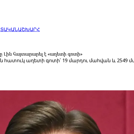
ԱՏԱԿԱՆ
ԱՇԽԱՐՀ
ը Լին հայտարարել է «աղետի գոտի»
են հատուկ աղետի գոտի՝ 19 մարդու մահվան և 254