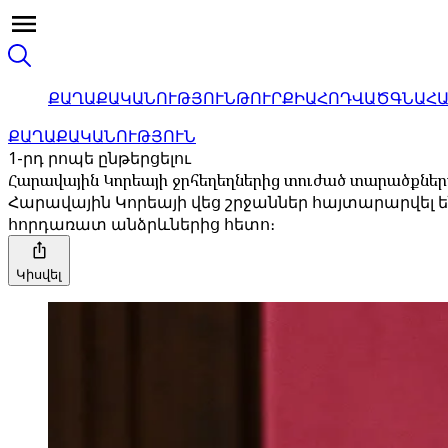
ՔԱՂԱՔԱԿԱՆՈՒԹՅՈՒՆ
ԹՈՒՐՔԻԱ
ՀՈԴՎԱԾ
ԳՆԱՀ
ՔԱՂԱՔԱԿԱՆՈՒԹՅՈՒՆ
1-րդ րոպե ընթերցելու
Հարավային Կորեայի ջրհեղեղներից տուժած տարածքներ
Հարավային Կորեայի վեց շրջաններ հայտարարվել 
հորդառատ անձրևներից հետո։
Կիսվել