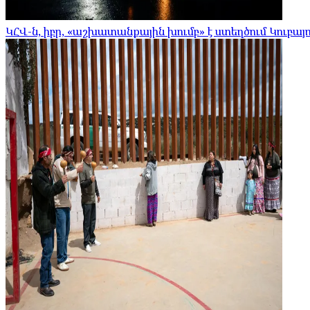
ԿՀՎ-ն, իբր, «աշխատանքային խումբ» է ստեղծում Կուբայո