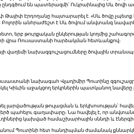
ը ընդգծում են պատերազմի՝ Ուկրաինայից Սև ծովի
փ Թայիփ Էրդողանը հայտարարել է. «Սև ծովը չպետ
րի։ Բոլորին անհրաժեշտ է Սև ծովում անվտանգ նավարկ
հետո, երբ թուրքական ընկերության կողմից շահագո
ստի վրա Ռուսաստանի հարձակման հետևանքով։
րայի վաղեմի նախազգուշացումները ծովային տրանս
 Ռուսաստանի նախագահ Վլադիմիր Պուտինը զգուշացրե
ել Կիևին աջակցող երկրներին պատկանող նավերը թ
 անել լարվածության թուլացման և երկխոսության՝ հավ
րծ պահելու գաղափարը։ Նա հավելել է, որ անվտանգ
րթուղիներից կախված համաշխարհային սննդի և էնե
ստանում Պուտինի հետ հանդիպման ժամանակ քննարկե