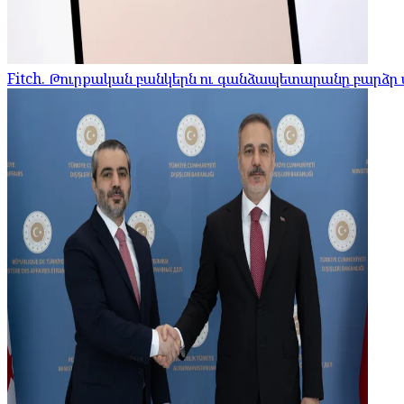
Fitch. Թուրքական բանկերն ու գանձապետարանը բարձր մ