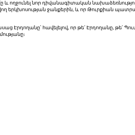
 և ողջունել նոր դիվանագիտական ​​նախաձեռնությու
ող երկխոսության ջանքերին, և որ Թուրքիան պատ
- ասաց Էրդողանը՝ հավելելով, որ թե՛ Էրդողանը, թե՛ 
ությանը։