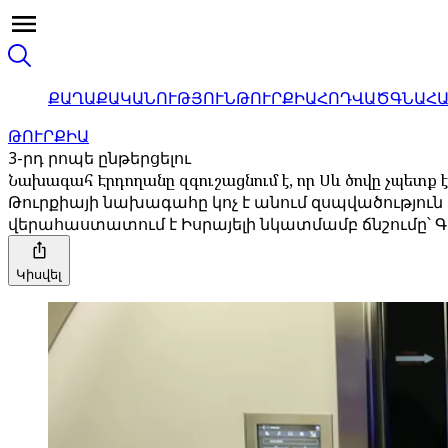
ՔԱՂԱՔԱԿԱՆՈՒԹՅՈՒՆ
ԹՈՒՐՔԻԱ
ՀՈԴՎԱԾ
ԳՆԱՀ
ԹՈՒՐՔԻԱ
3-րդ րոպե ընթերցելու
Նախագահ Էրդողանը զգուշացնում է, որ Սև ծովը չպետ
Թուրքիայի նախագահը կոչ է անում զսպվածություն
վերահաստատում է Իսրայելի նկատմամբ ճնշումը՝
Կիսվել