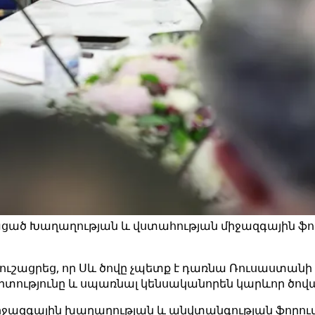
ած Խաղաղության և վստահության միջազգային ֆորո
շացրեց, որ Սև ծովը չպետք է դառնա Ռուսաստանի 
արտությունը և սպառնալ կենսականորեն կարևոր ծովա
ազգային խաղաղության և անվտանգության ֆորումից