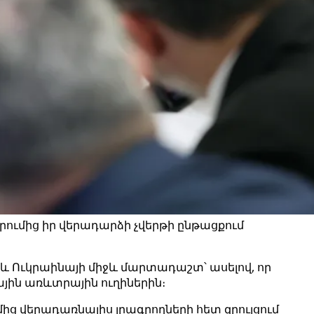
ւմից իր վերադարձի չվերթի ընթացքում
և Ուկրաինայի միջև մարտադաշտ՝ ասելով, որ
յին առևտրային ուղիներին։
 վերադառնալիս լրագրողների հետ զրույցում