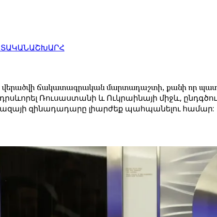
ԱՏԱԿԱՆ
ԱՇԽԱՐՀ
ք է վերածվի ճակատագրական մարտադաշտի, քանի որ պատ
 դրսևորել Ռուսաստանի և Ուկրաինայի միջև, ընդգծո
 Գազայի զինադադարը լիարժեք պահպանելու համար: