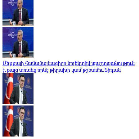
Մեքքայի համաձայնագիրը կոլեկտիվ պաշտպանություն
է, բայց առանց որևէ թիրախի կամ թշնամու.Ֆիդան