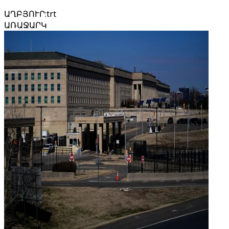
ԱՂԲՅՈՒՐ
:
trt
ԱՌԱՋԱՐԿ