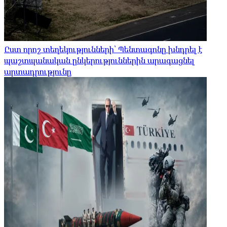
Ըստ որոշ տեղեկությունների՝ Պենտագոնը խնդրել է
պաշտպանական ընկերություններին արագացնել
արտադրությունը