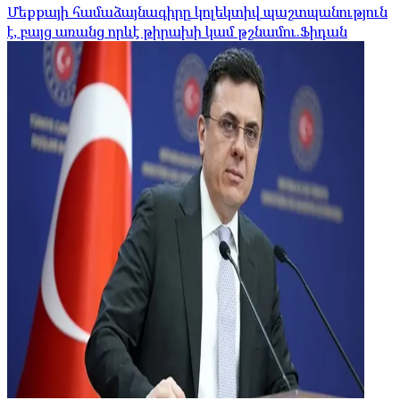
Մեքքայի համաձայնագիրը կոլեկտիվ պաշտպանություն
է, բայց առանց որևէ թիրախի կամ թշնամու.Ֆիդան