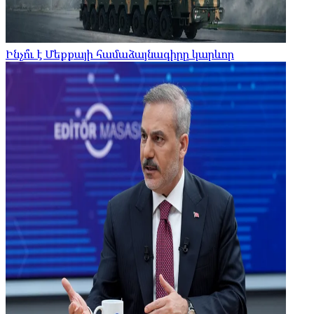
Ինչո՞ւ է Մեքքայի համաձայնագիրը կարևոր