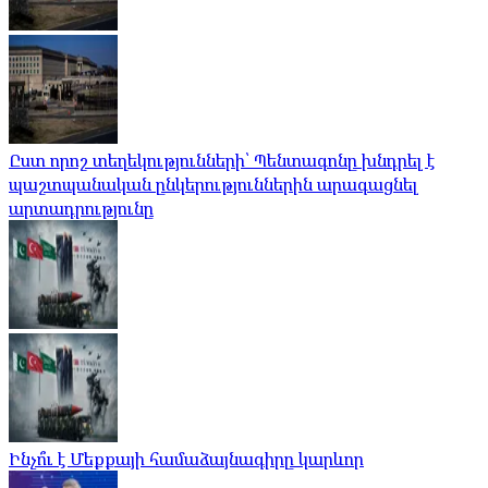
Ըստ որոշ տեղեկությունների՝ Պենտագոնը խնդրել է
պաշտպանական ընկերություններին արագացնել
արտադրությունը
Ինչո՞ւ է Մեքքայի համաձայնագիրը կարևոր