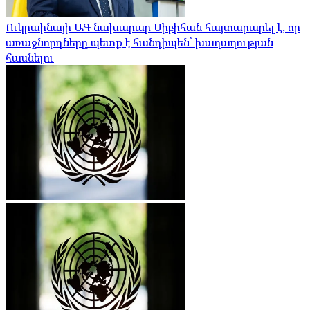
Ուկրաինայի ԱԳ նախարար Սիբիհան հայտարարել է, որ
առաջնորդները պետք է հանդիպեն՝ խաղաղության
հասնելու