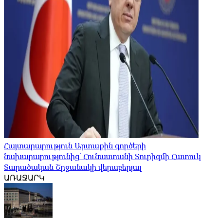
Հայտարարություն Արտաքին գործերի
նախարարությունից՝ Հունաստանի Տուրիզմի Հատուկ
Տարածական Շրջանակի վերաբերյալ
ԱՌԱՋԱՐԿ