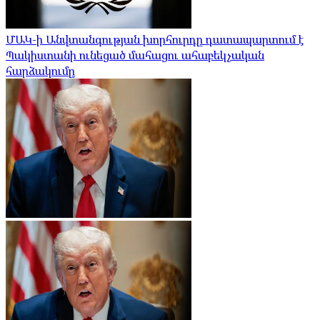
ՄԱԿ-ի Անվտանգության խորհուրդը դատապարտում է
Պակիստանի ունեցած մահացու ահաբեկչական
հարձակումը