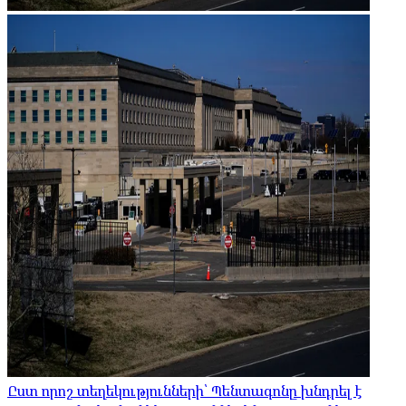
Ըստ որոշ տեղեկությունների՝ Պենտագոնը խնդրել է