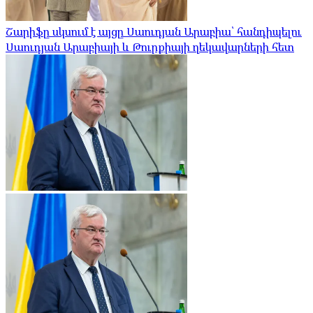
Շարիֆը սկսում է այցը Սաուդյան Արաբիա՝ հանդիպելու
Սաուդյան Արաբիայի և Թուրքիայի ղեկավարների հետ