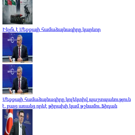
Ինչո՞ւ է Մեքքայի համաձայնագիրը կարևոր
Մեքքայի համաձայնագիրը կոլեկտիվ պաշտպանություն
է, բայց առանց որևէ թիրախի կամ թշնամու.Ֆիդան