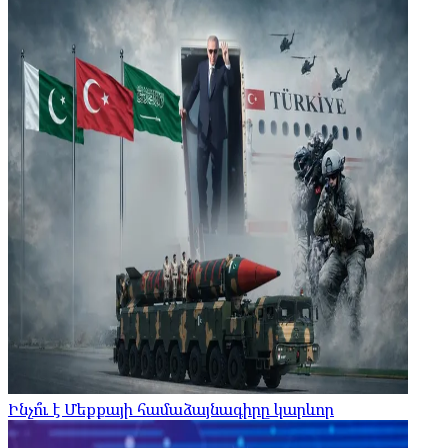
Ինչո՞ւ է Մեքքայի համաձայնագիրը կարևոր