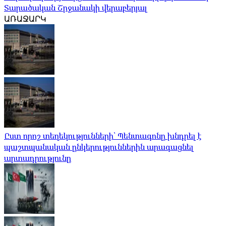
Տարածական Շրջանակի վերաբերյալ
ԱՌԱՋԱՐԿ
Ըստ որոշ տեղեկությունների՝ Պենտագոնը խնդրել է
պաշտպանական ընկերություններին արագացնել
արտադրությունը