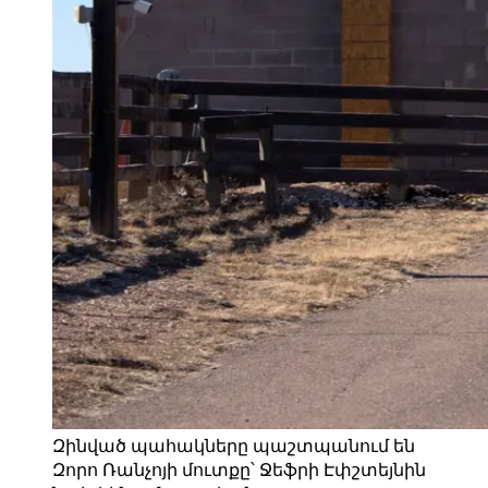
Զինված պահակները պաշտպանում են
Զորո Ռանչոյի մուտքը՝ Ջեֆրի Էփշտեյնին