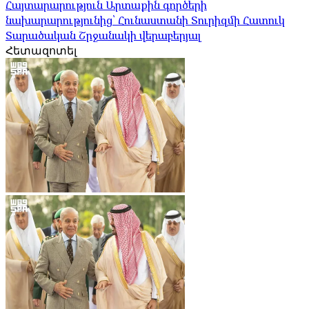
Հայտարարություն Արտաքին գործերի
նախարարությունից՝ Հունաստանի Տուրիզմի Հատուկ
Տարածական Շրջանակի վերաբերյալ
Հետազոտել