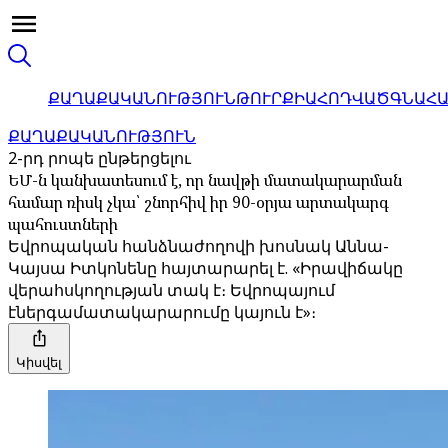
ՔԱՂԱՔԱԿԱՆՈՒԹՅՈՒՆ
ԹՈՒՐՔԻԱ
ՀՈԴՎԱԾ
ԳՆԱՀ
ՔԱՂԱՔԱԿԱՆՈՒԹՅՈՒՆ
2-րդ րոպե ընթերցելու
ԵՄ-ն կանխատեսում է, որ նավթի մատակարարման
համար ռիսկ չկա՝ շնորհիվ իր 90-օրյա արտակարգ
պահուստների
Եվրոպական հանձնաժողովի խոսնակ Աննա-
Կայսա Իտկոնենը հայտարարել է. «Իրավիճակը
վերահսկողության տակ է։ Եվրոպայում
էներգամատակարարումը կայուն է»։
Կիսվել