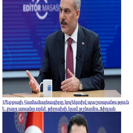
Մեքքայի համաձայնագիրը կոլեկտիվ պաշտպանություն
է, բայց առանց որևէ թիրախի կամ թշնամու.Ֆիդան