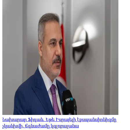
Նախարար Ֆիդան. Եթե Իսրայելի էքսպանսիոնիզմը
չկանխվի, ճգնաժամը կգլոբալանա