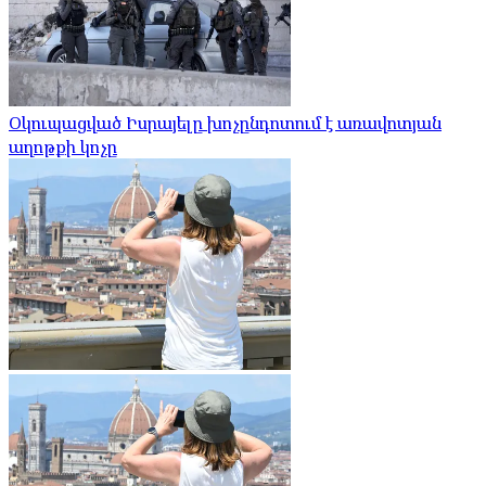
Օկուպացված Իսրայելը խոչընդոտում է առավոտյան
աղոթքի կոչը