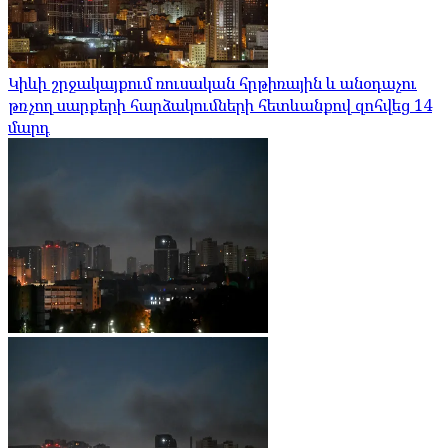
Կիևի շրջակայքում ռուսական հրթիռային և անօդաչու
թռչող սարքերի հարձակումների հետևանքով զոհվեց 14
մարդ