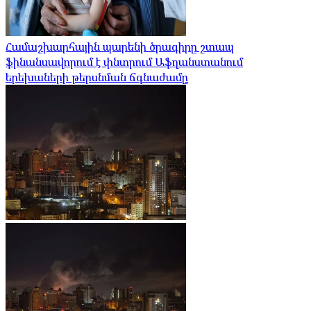
Համաշխարհային պարենի ծրագիրը շտապ
ֆինանսավորում է փնտրում Աֆղանստանում
երեխաների թերսնման ճգնաժամը