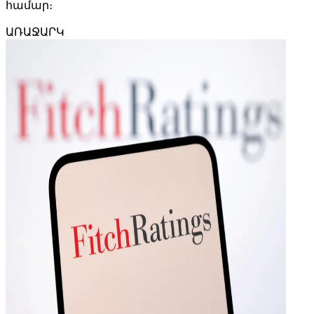
համար։
ԱՌԱՋԱՐԿ