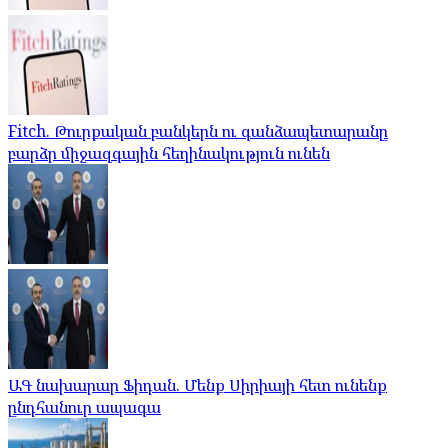
Fitch. Թուրքական բանկերն ու գանձապետարանը
բարձր միջազգային հեղինակություն ունեն
ԱԳ նախարար Ֆիդան. Մենք Սիրիայի հետ ունենք
ընդհանուր ապագա