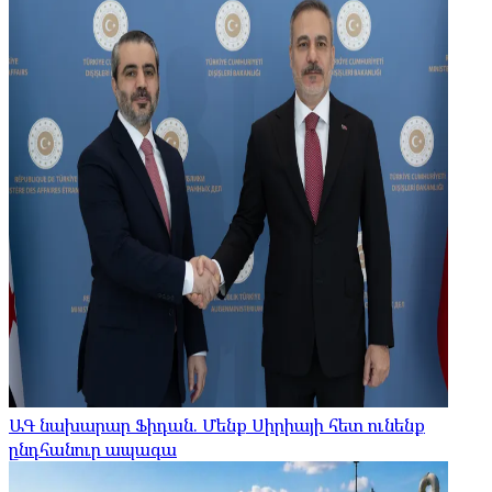
ԱԳ նախարար Ֆիդան. Մենք Սիրիայի հետ ունենք
ընդհանուր ապագա