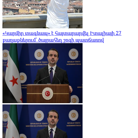
«Կարմիր տագնապ» է հայտարարվել Իտալիայի 27
քաղաքներում՝ ծայրահեղ շոգի պատճառով