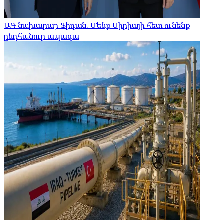
ԱԳ նախարար Ֆիդան. Մենք Սիրիայի հետ ունենք
ընդհանուր ապագա