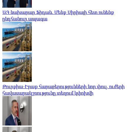
ԱԳ նախարար Ֆիդան. Մենք Սիրիայի հետ ունենք
ընդհանուր ապագա
Թուրքիա-Իրաք հարաբերությունների նոր փուլ. ուժերի
հավասարակշռությունը տեղում կփոխվի