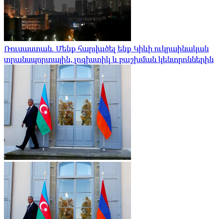
Ռուսաստան. Մենք հարվածել ենք Կիևի ուկրաինական
տրանսպորտային, լոգիստիկ և բաշխման կենտրոններին