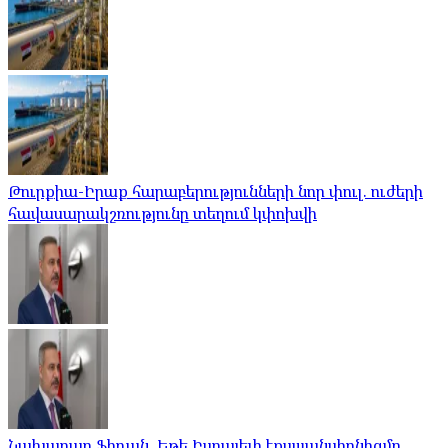
Թուրքիա-Իրաք հարաբերությունների նոր փուլ. ուժերի
հավասարակշռությունը տեղում կփոխվի
Նախարար Ֆիդան. Եթե Իսրայելի էքսպանսիոնիզմը