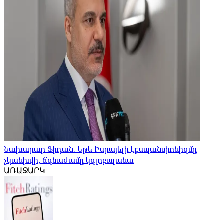
Նախարար Ֆիդան. Եթե Իսրայելի էքսպանսիոնիզմը
չկանխվի, ճգնաժամը կգլոբալանա
ԱՌԱՋԱՐԿ