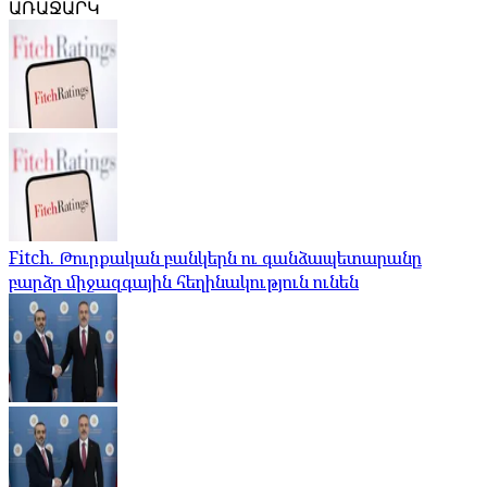
ԱՌԱՋԱՐԿ
Fitch. Թուրքական բանկերն ու գանձապետարանը
բարձր միջազգային հեղինակություն ունեն