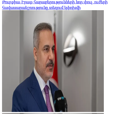
Թուրքիա-Իրաք հարաբերությունների նոր փուլ. ուժերի
հավասարակշռությունը տեղում կփոխվի