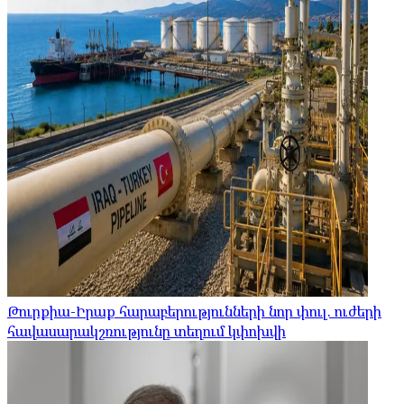
Թուրքիա-Իրաք հարաբերությունների նոր փուլ. ուժերի
հավասարակշռությունը տեղում կփոխվի