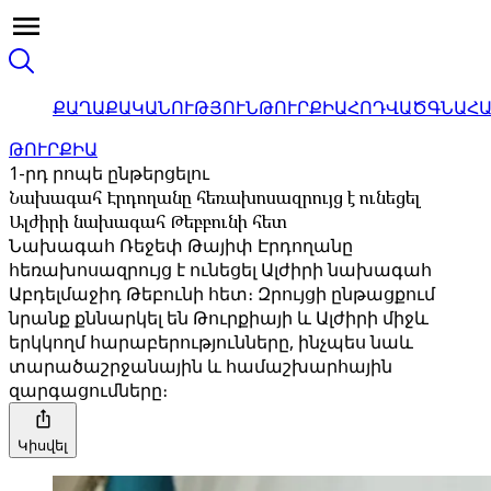
ՔԱՂԱՔԱԿԱՆՈՒԹՅՈՒՆ
ԹՈՒՐՔԻԱ
ՀՈԴՎԱԾ
ԳՆԱՀ
ԹՈՒՐՔԻԱ
1-րդ րոպե ընթերցելու
Նախագահ Էրդողանը հեռախոսազրույց է ունեցել
Ալժիրի նախագահ Թեբբունի հետ
Նախագահ Ռեջեփ Թայիփ Էրդողանը
հեռախոսազրույց է ունեցել Ալժիրի նախագահ
Աբդելմաջիդ Թեբունի հետ։ Զրույցի ընթացքում
նրանք քննարկել են Թուրքիայի և Ալժիրի միջև
երկկողմ հարաբերությունները, ինչպես նաև
տարածաշրջանային և համաշխարհային
զարգացումները։
Կիսվել