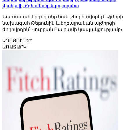
չկանխվի, ճգնաժամը կգլոբալանա
Նախագահ Էրդողանը նաև շնորհավորել է Ալժիրի
նախագահ Թեբունին և եղբայրական ալժիրցի
ժողովրդին՝ Կուրբան Բայրամի կապակցությամբ։
ԱՂԲՅՈՒՐ
:
trt
ԱՌԱՋԱՐԿ