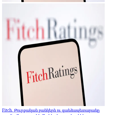
Fitch. Թուրքական բանկերն ու գանձապետարանը