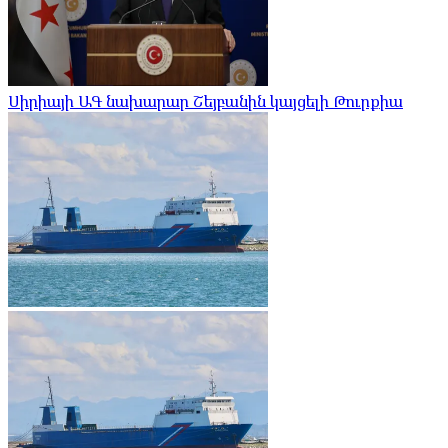
Սիրիայի ԱԳ նախարար Շեյբանին կայցելի Թուրքիա