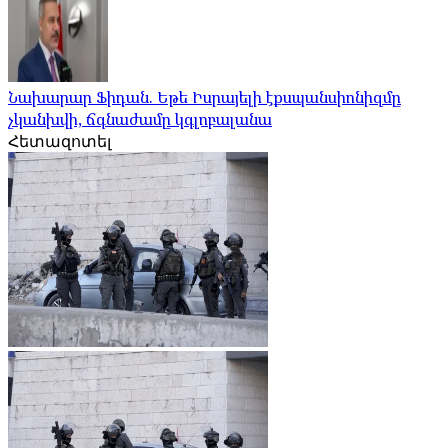
Նախարար Ֆիդան. Եթե Իսրայելի էքսպանսիոնիզմը
չկանխվի, ճգնաժամը կգլոբալանա
Հետազոտել