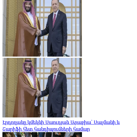
Էրդողանը կմեկնի Սաուդյան Արաբիա՝ Սալմանի և
Շարիֆի հետ հանդիպումների համար