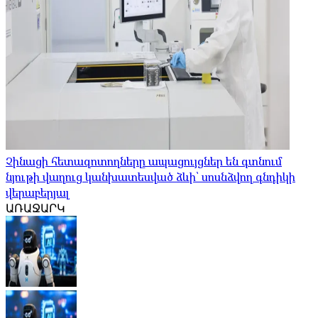
Չինացի հետազոտողները ապացույցներ են գտնում
նյութի վաղուց կանխատեսված ձևի՝ սոսնձվող գնդիկի
վերաբերյալ
ԱՌԱՋԱՐԿ