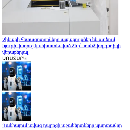
Չինացի հետազոտողները ապացույցներ են գտնում
նյութի վաղուց կանխատեսված ձևի՝ սոսնձվող գնդիկի
վերաբերյալ
ԱՌԱՋԱՐԿ
Դանիայում ավագ դպրոցի աշակերտները պարտավոր