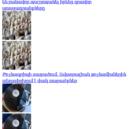
են բանավոր պաշտպանել իրենց գրավոր
առաջադրանքները
Թռչնագրիպի տարածում. Ավստրալիան թռչնամիսներին
տեղափոխում է փակ տարածքներ