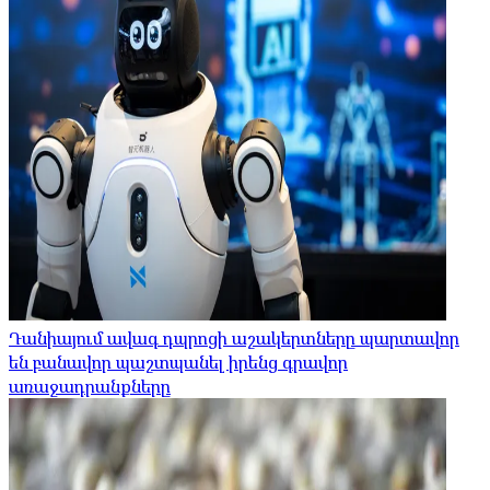
Դանիայում ավագ դպրոցի աշակերտները պարտավոր
են բանավոր պաշտպանել իրենց գրավոր
առաջադրանքները