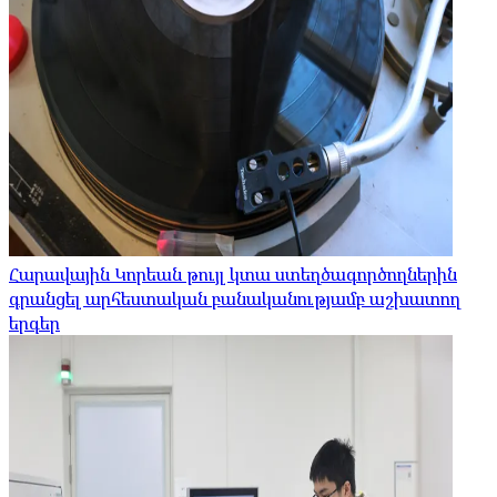
Հարավային Կորեան թույլ կտա ստեղծագործողներին
գրանցել արհեստական ​​բանականությամբ աշխատող
երգեր