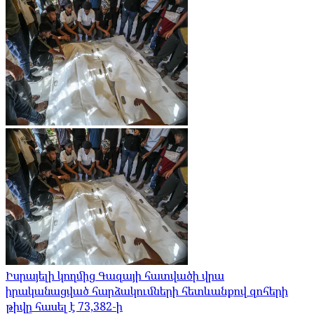
Իսրայելի կողմից Գազայի հատվածի վրա
իրականացված հարձակումների հետևանքով զոհերի
թիվը հասել է 73,382-ի