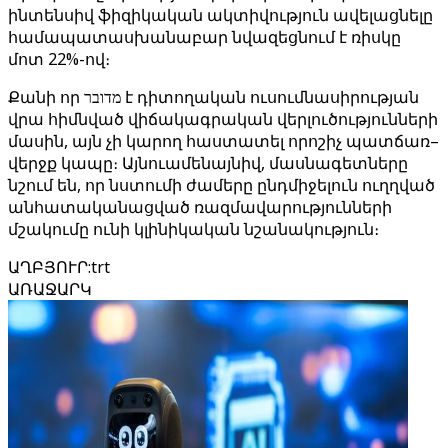
ինտենսիվ ֆիզիկական ակտիվություն ավելացնելը
համապատասխանաբար նվազեցնում է ռիսկը
մոտ 22%-ով։
Քանի որ מדובר է դիտողական ուսումնասիրության
վրա հիմնված վիճակագրական վերլուծությունների
մասին, այն չի կարող հաստատել որոշիչ պատճառ–
վերջք կապը։ Այնուամենայնիվ, մասնագետները
նշում են, որ նստումի ժամերը ընդմիջելուն ուղղված
անհատականացված ռազմավարությունների
մշակումը ունի կլինիկական նշանակություն։
ԱՂԲՅՈՒՐ
:
trt
ԱՌԱՋԱՐԿ