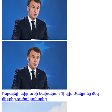
Իսրայելի սփյուռքի նախարար Չիկլի. Մակրոնը մեզ
մեջքից դանակահարեց