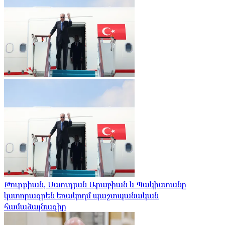
Թուրքիան, Սաուդյան Արաբիան և Պակիստանը
կստորագրեն եռակողմ պաշտպանական
համաձայնագիր