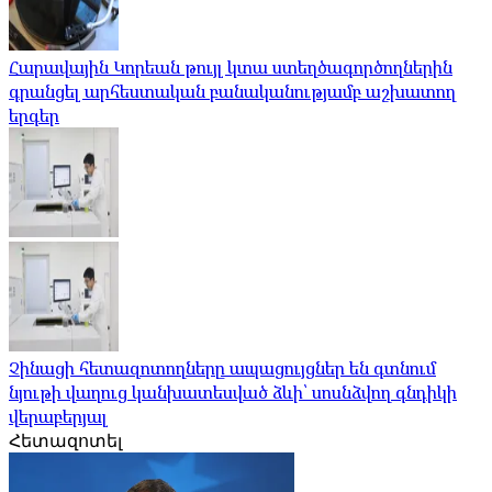
Հարավային Կորեան թույլ կտա ստեղծագործողներին
գրանցել արհեստական ​​բանականությամբ աշխատող
երգեր
Չինացի հետազոտողները ապացույցներ են գտնում
նյութի վաղուց կանխատեսված ձևի՝ սոսնձվող գնդիկի
վերաբերյալ
Հետազոտել