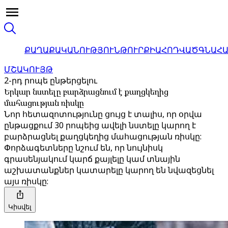
ՔԱՂԱՔԱԿԱՆՈՒԹՅՈՒՆ
ԹՈՒՐՔԻԱ
ՀՈԴՎԱԾ
ԳՆԱՀ
ՄՇԱԿՈՒՅԹ
2-րդ րոպե ընթերցելու
Երկար նստելը բարձրացնում է քաղցկեղից
մահացության ռիսկը
Նոր հետազոտությունը ցույց է տալիս, որ օրվա
ընթացքում 30 րոպեից ավելի նստելը կարող է
բարձրացնել քաղցկեղից մահացության ռիսկը:
Փորձագետները նշում են, որ նույնիսկ
գրասենյակում կարճ քայլելը կամ տնային
աշխատանքներ կատարելը կարող են նվազեցնել
այս ռիսկը:
Կիսվել