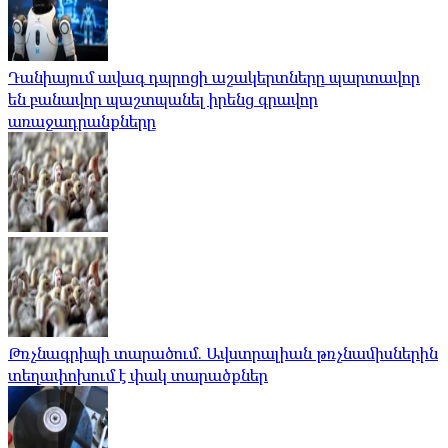
Դանիայում ավագ դպրոցի աշակերտները պարտավոր
են բանավոր պաշտպանել իրենց գրավոր
առաջադրանքները
Թռչնագրիպի տարածում. Ավստրալիան թռչնամիսներին
տեղափոխում է փակ տարածքներ