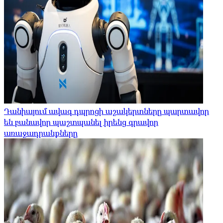
Դանիայում ավագ դպրոցի աշակերտները պարտավոր
են բանավոր պաշտպանել իրենց գրավոր
առաջադրանքները