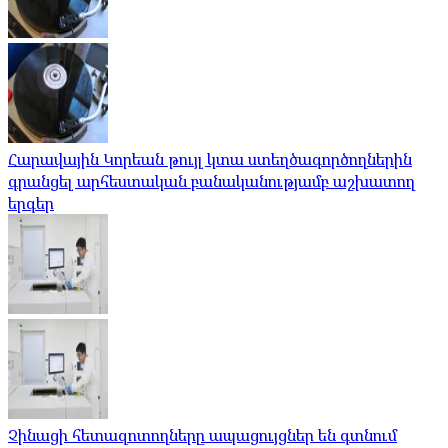
Հարավային Կորեան թույլ կտա ստեղծագործողներին
գրանցել արհեստական ​​բանականությամբ աշխատող
երգեր
Չինացի հետազոտողները ապացույցներ են գտնում