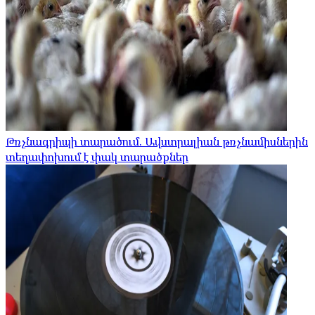
Թռչնագրիպի տարածում. Ավստրալիան թռչնամիսներին
տեղափոխում է փակ տարածքներ