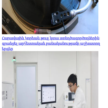
Հարավային Կորեան թույլ կտա ստեղծագործողներին
գրանցել արհեստական ​​բանականությամբ աշխատող
երգեր