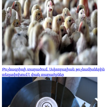
Թռչնագրիպի տարածում. Ավստրալիան թռչնամիսներին
տեղափոխում է փակ տարածքներ