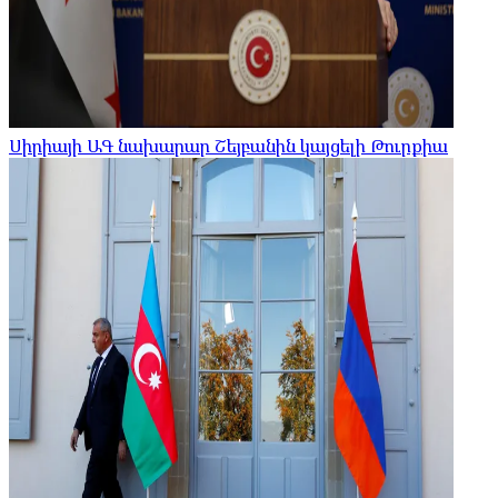
Սիրիայի ԱԳ նախարար Շեյբանին կայցելի Թուրքիա