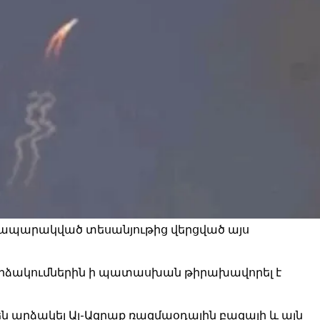
 հրապարակված տեսանյութից վերցված այս
արձակումներին ի պատասխան թիրախավորել է
 արձակել Ալ-Ազրաք ռազմաօդային բազայի և այն