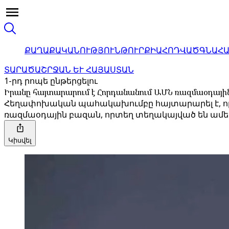
ՔԱՂԱՔԱԿԱՆՈՒԹՅՈՒՆ
ԹՈՒՐՔԻԱ
ՀՈԴՎԱԾ
ԳՆԱՀ
ՏԱՐԱԾԱՇՐՋԱՆ ԵՒ ՀԱՅԱՍՏԱՆ
1-րդ րոպե ընթերցելու
Իրանը հայտարարում է Հորդանանում ԱՄՆ ռազմաօդայի
Հեղափոխական պահակախումբը հայտարարել է, որ 
ռազմաօդային բազան, որտեղ տեղակայված են ամեր
Կիսվել