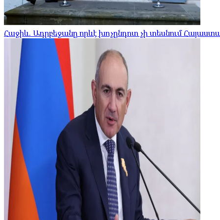
Հաջիև. Ադրբեջանը որևէ խոչընդոտ չի տեսնում Հայա