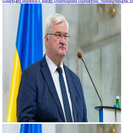
Շարիֆը սկսում է այցը Սաուդյան Արաբիա՝ հանդիպելու 