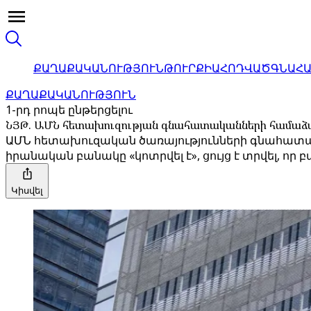
ՔԱՂԱՔԱԿԱՆՈՒԹՅՈՒՆ
ԹՈՒՐՔԻԱ
ՀՈԴՎԱԾ
ԳՆԱՀ
ՔԱՂԱՔԱԿԱՆՈՒԹՅՈՒՆ
1-րդ րոպե ընթերցելու
ՆՅԹ. ԱՄՆ հետախուզության գնահատականների համաձայն
ԱՄՆ հետախուզական ծառայությունների գնահատակա
իրանական բանակը «կոտրվել է», ցույց է տրվել, որ
Կիսվել