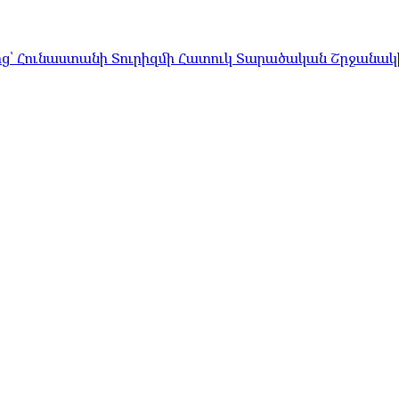
ց՝ Հունաստանի Տուրիզմի Հատուկ Տարածական Շրջանակի