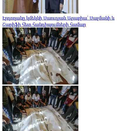
Էրդողանը կմեկնի Սաուդյան Արաբիա՝ Սալմանի և
Շարիֆի հետ հանդիպումների համար