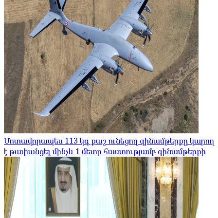
Մոտավորապես 113 կգ քաշ ունեցող զինամթերքը կարող
է թափանցել մինչև 1 մետր հաստությամբ զինամթերքի