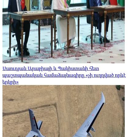
Սաուդյան Արաբիայի և Պակիստանի հետ
պաշտպանական համաձայնագիրը «չի ուղղված որևէ
երկրի»