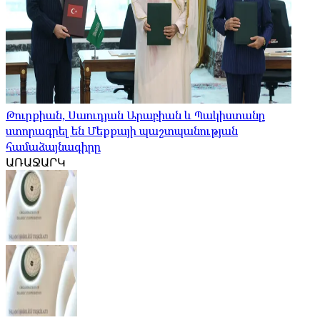
Թուրքիան, Սաուդյան Արաբիան և Պակիստանը
ստորագրել են Մեքքայի պաշտպանության
համաձայնագիրը
ԱՌԱՋԱՐԿ