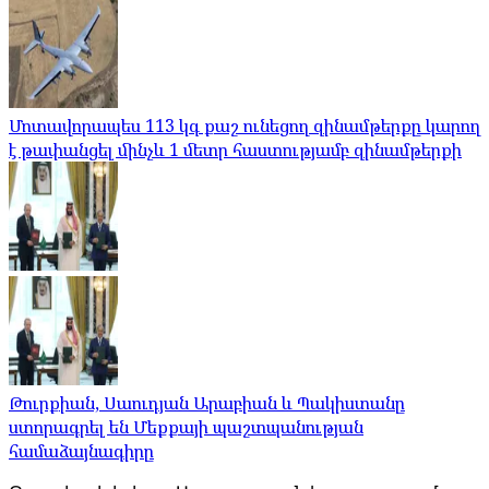
Մոտավորապես 113 կգ քաշ ունեցող զինամթերքը կարող
է թափանցել մինչև 1 մետր հաստությամբ զինամթերքի
Թուրքիան, Սաուդյան Արաբիան և Պակիստանը
ստորագրել են Մեքքայի պաշտպանության
համաձայնագիրը