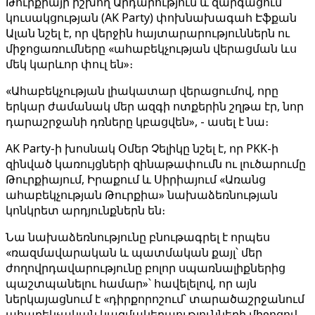
Թուրքիայի իշխող Արդարություն և զարգացում
կուսակցության (AK Party) փոխնախագահ Էֆքան
Ալան նշել է, որ վերջին հայտարարություններն ու
միջոցառումները «ահաբեկչության վերացման ևս
մեկ կարևոր փուլ են»։
«Ահաբեկչության լիակատար վերացումով, որը
երկար ժամանակ մեր ազգի ոտքերին շղթա էր, նոր
դարաշրջանի դռները կբացվեն», - ասել է նա։
AK Party-ի խոսնակ Օմեր Չելիկը նշել է, որ PKK-ի
զինված կառույցների զինաթափումն ու լուծարումը
Թուրքիայում, Իրաքում և Սիրիայում «Առանց
ահաբեկչության Թուրքիա» նախաձեռնության
կոնկրետ արդյունքներն են։
Նա նախաձեռնությունը բնութագրել է որպես
«ռազմավարական և պատմական քայլ՝ մեր
ժողովրդավարությունը բոլոր սպառնալիքներից
պաշտպանելու համար»՝ հավելելով, որ այն
ներկայացնում է «դիրքորոշում՝ տարածաշրջանում
ահաբեկչական կազմակերպությունների միջոցով