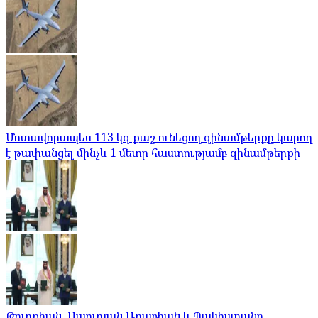
Մոտավորապես 113 կգ քաշ ունեցող զինամթերքը կարող
է թափանցել մինչև 1 մետր հաստությամբ զինամթերքի
Թուրքիան, Սաուդյան Արաբիան և Պակիստանը