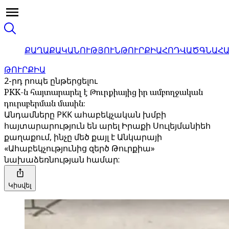
ՔԱՂԱՔԱԿԱՆՈՒԹՅՈՒՆ
ԹՈՒՐՔԻԱ
ՀՈԴՎԱԾ
ԳՆԱՀ
ԹՈՒՐՔԻԱ
2-րդ րոպե ընթերցելու
PKK-ն հայտարարել է Թուրքիայից իր ամբողջական
դուրսբերման մասին։
Անդամները PKK ահաբեկչական խմբի
հայտարարություն են արել Իրաքի Սուլեյմանիեհ
քաղաքում, ինչը մեծ քայլ է Անկարայի
«Ահաբեկչությունից զերծ Թուրքիա»
նախաձեռնության համար:
Կիսվել