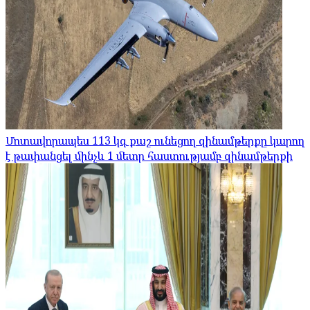
Մոտավորապես 113 կգ քաշ ունեցող զինամթերքը կարող
է թափանցել մինչև 1 մետր հաստությամբ զինամթերքի