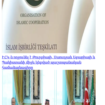
ԻՀԿ-ն ողջունել է Թուրքիայի, Սաուդյան Արաբիայի և
Պակիստանի միջև կնքված պաշտպանական
համաձայնագիրը