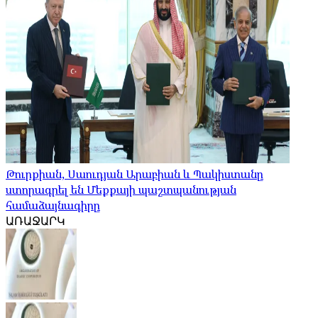
Թուրքիան, Սաուդյան Արաբիան և Պակիստանը
ստորագրել են Մեքքայի պաշտպանության
համաձայնագիրը
ԱՌԱՋԱՐԿ