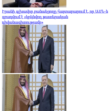
Իրանի գլխավոր բանակցողը հայտարարում է, որ ԱՄՆ-ն
զբաղվում է «կրկնվող թատերական
դիվանագիտությամբ»