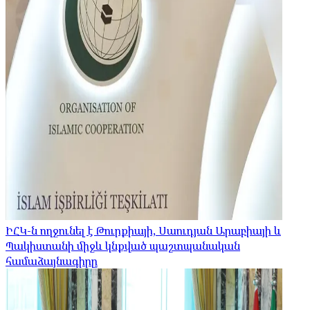
ԻՀԿ-ն ողջունել է Թուրքիայի, Սաուդյան Արաբիայի և
Պակիստանի միջև կնքված պաշտպանական
համաձայնագիրը