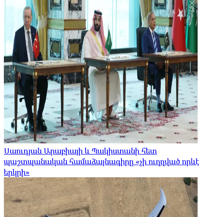
Սաուդյան Արաբիայի և Պակիստանի հետ
պաշտպանական համաձայնագիրը «չի ուղղված որևէ
երկրի»