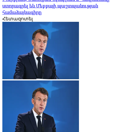
ստորագրել են Մեքքայի պաշտպանության
համաձայնագիրը
Հետազոտել