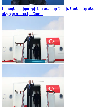
Իսրայելի սփյուռքի նախարար Չիկլի. Մակրոնը մեզ
մեջքից դանակահարեց