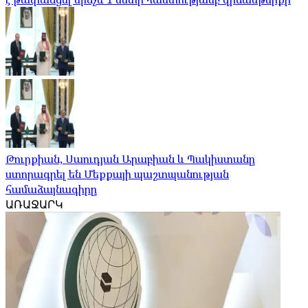
Թուրքիան, Սաուդյան Արաբիան և Պակիստանը
ստորագրել են Մեքքայի պաշտպանության
համաձայնագիրը
ԱՌԱՋԱՐԿ