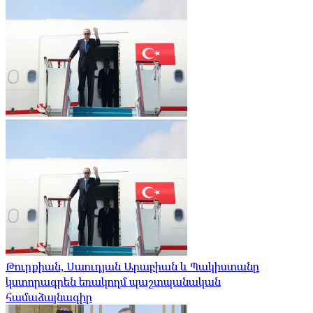
Թուրքիան, Սաուդյան Արաբիան և Պակիստանը
կստորագրեն եռակողմ պաշտպանական
համաձայնագիր