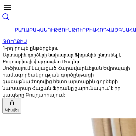
ՔԱՂԱՔԱԿԱՆՈՒԹՅՈՒՆ
ԹՈՒՐՔԻԱ
ՀՈԴՎԱԾ
ԳՆԱՀ
ԹՈՒՐՔԻԱ
1-րդ րոպե ընթերցելու
Արտաքին գործերի նախարար Ֆիդանին ընդունել է
Բուլղարիայի վարչապետ Ռադևը
Սոֆիայում կայացած Հարավարևելյան Եվրոպայի
համագործակցության գործընթացի
գագաթնաժողովից հետո արտաքին գործերի
նախարար Հաքան Ֆիդանը շարունակում է իր
կապերը Բուլղարիայում։
Կիսվել