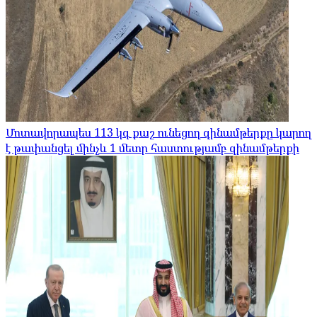
Մոտավորապես 113 կգ քաշ ունեցող զինամթերքը կարող
է թափանցել մինչև 1 մետր հաստությամբ զինամթերքի