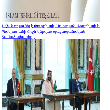
ԻՀԿ-ն ողջունել է Թուրքիայի, Սաուդյան Արաբիայի և
Պակիստանի միջև կնքված պաշտպանական
համաձայնագիրը