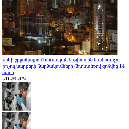
Կիևի շրջակայքում ռուսական հրթիռային և անօդաչու
թռչող սարքերի հարձակումների հետևանքով զոհվեց 14
մարդ
ԱՌԱՋԱՐԿ