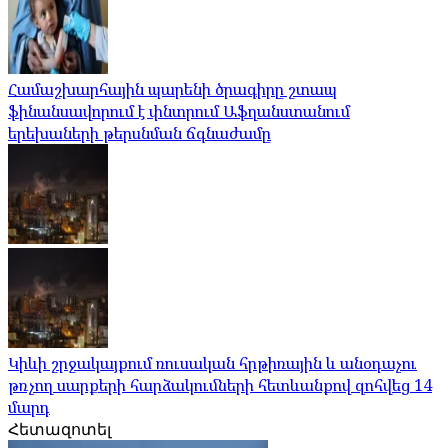
Համաշխարհային պարենի ծրագիրը շտապ
ֆինանսավորում է փնտրում Աֆղանստանում
երեխաների թերսնման ճգնաժամը
Կիևի շրջակայքում ռուսական հրթիռային և անօդաչու
թռչող սարքերի հարձակումների հետևանքով զոհվեց 14
մարդ
Հետազոտել