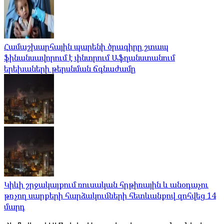
Համաշխարհային պարենի ծրագիրը շտապ
ֆինանսավորում է փնտրում Աֆղանստանում
երեխաների թերսնման ճգնաժամը
Կիևի շրջակայքում ռուսական հրթիռային և անօդաչու
թռչող սարքերի հարձակումների հետևանքով զոհվեց 14
մարդ