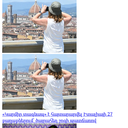
«Կարմիր տագնապ» է հայտարարվել Իտալիայի 27
քաղաքներում՝ ծայրահեղ շոգի պատճառով