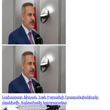
Նախարար Ֆիդան. Եթե Իսրայելի էքսպանսիոնիզմը
չկանխվի, ճգնաժամը կգլոբալանա