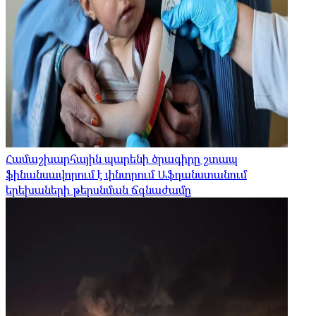
Համաշխարհային պարենի ծրագիրը շտապ
ֆինանսավորում է փնտրում Աֆղանստանում
երեխաների թերսնման ճգնաժամը