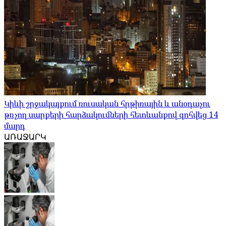
Կիևի շրջակայքում ռուսական հրթիռային և անօդաչու
թռչող սարքերի հարձակումների հետևանքով զոհվեց 14
մարդ
ԱՌԱՋԱՐԿ