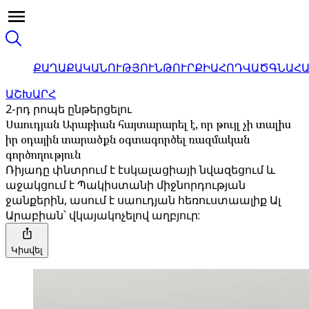
ՔԱՂԱՔԱԿԱՆՈՒԹՅՈՒՆ
ԹՈՒՐՔԻԱ
ՀՈԴՎԱԾ
ԳՆԱՀ
ԱՇԽԱՐՀ
2-րդ րոպե ընթերցելու
Սաուդյան Արաբիան հայտարարել է, որ թույլ չի տալիս
իր օդային տարածքն օգտագործել ռազմական
գործողություն
Ռիյադը փնտրում է էսկալացիայի նվազեցում և
աջակցում է Պակիստանի միջնորդության
ջանքերին, ասում է սաուդյան հեռուստաալիք Ալ
Արաբիան՝ վկայակոչելով աղբյուր:
Կիսվել