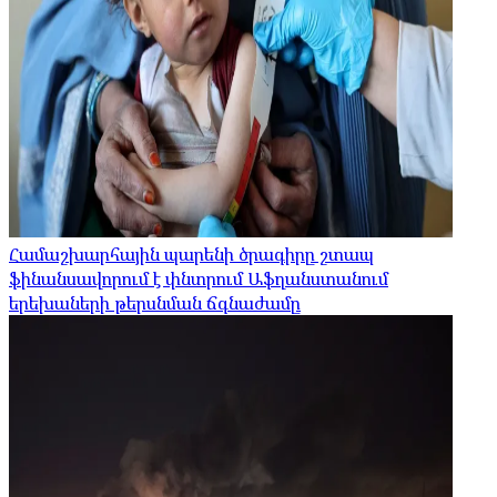
Համաշխարհային պարենի ծրագիրը շտապ
ֆինանսավորում է փնտրում Աֆղանստանում
երեխաների թերսնման ճգնաժամը