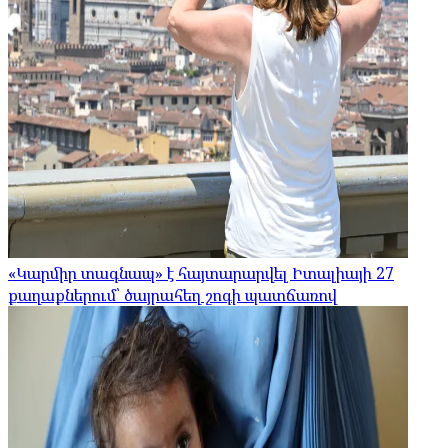
«Կարմիր տագնապ» է հայտարարվել Իտալիայի 27
քաղաքներում՝ ծայրահեղ շոգի պատճառով