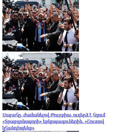
Սալահը, ժամանելով Թուրքիա, ուղերձ է հղում
«Տրաբզոնսպորի» երկրպագուներին. «Շուտով
կհանդիպենք»