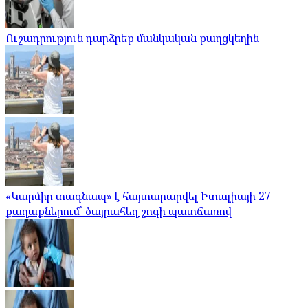
Ուշադրություն դարձրեք մանկական քաղցկեղին
«Կարմիր տագնապ» է հայտարարվել Իտալիայի 27
քաղաքներում՝ ծայրահեղ շոգի պատճառով