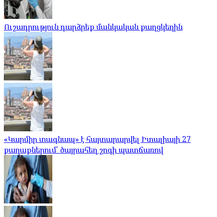
Ուշադրություն դարձրեք մանկական քաղցկեղին
«Կարմիր տագնապ» է հայտարարվել Իտալիայի 27
քաղաքներում՝ ծայրահեղ շոգի պատճառով