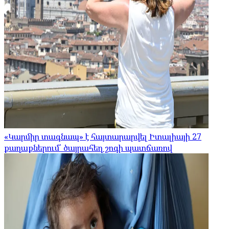
«Կարմիր տագնապ» է հայտարարվել Իտալիայի 27
քաղաքներում՝ ծայրահեղ շոգի պատճառով