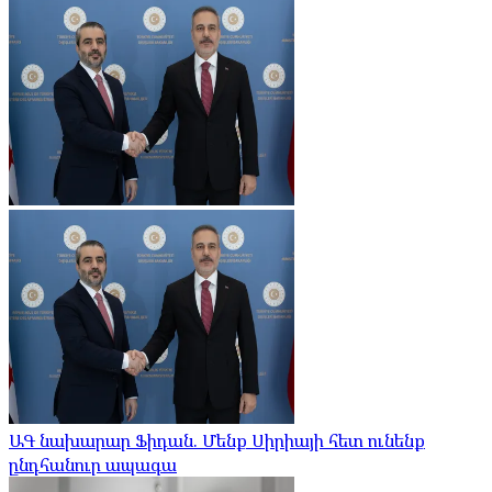
ԱԳ նախարար Ֆիդան. Մենք Սիրիայի հետ ունենք
ընդհանուր ապագա