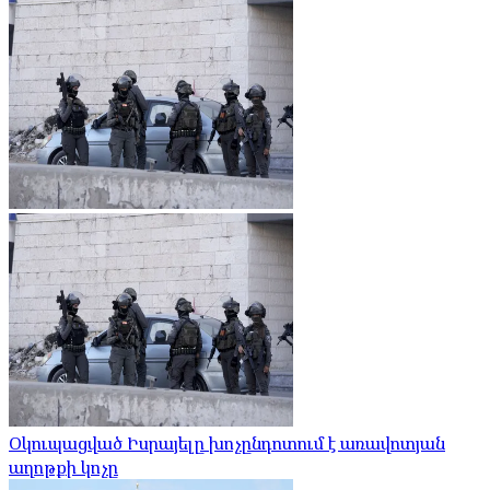
Օկուպացված Իսրայելը խոչընդոտում է առավոտյան
աղոթքի կոչը