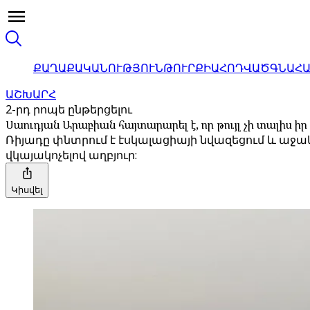
ՔԱՂԱՔԱԿԱՆՈՒԹՅՈՒՆ
ԹՈՒՐՔԻԱ
ՀՈԴՎԱԾ
ԳՆԱՀ
ԱՇԽԱՐՀ
2-րդ րոպե ընթերցելու
Սաուդյան Արաբիան հայտարարել է, որ թույլ չի տալիս 
Ռիյադը փնտրում է էսկալացիայի նվազեցում և աջակ
վկայակոչելով աղբյուր:
Կիսվել