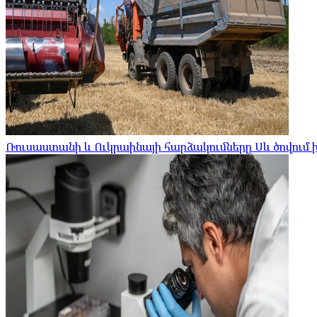
Ռուսաստանի և Ուկրաինայի հարձակումները Սև ծովու