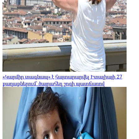
«Կարմիր տագնապ» է հայտարարվել Իտալիայի 27
քաղաքներում՝ ծայրահեղ շոգի պատճառով