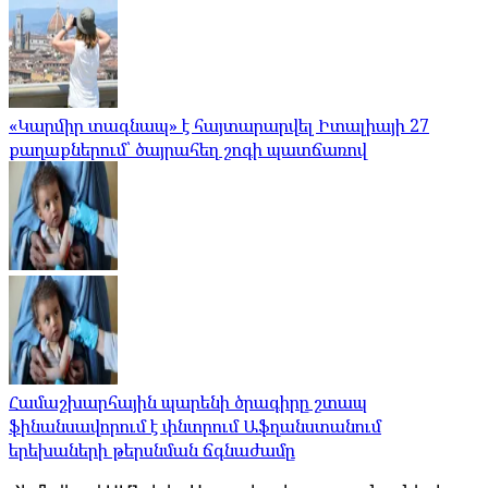
«Կարմիր տագնապ» է հայտարարվել Իտալիայի 27
քաղաքներում՝ ծայրահեղ շոգի պատճառով
Համաշխարհային պարենի ծրագիրը շտապ
ֆինանսավորում է փնտրում Աֆղանստանում
երեխաների թերսնման ճգնաժամը