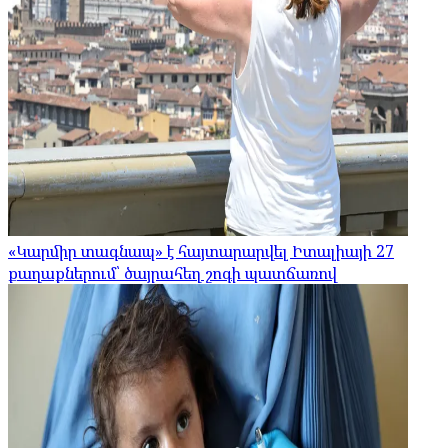
«Կարմիր տագնապ» է հայտարարվել Իտալիայի 27
քաղաքներում՝ ծայրահեղ շոգի պատճառով