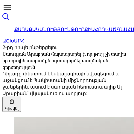
ՔԱՂԱՔԱԿԱՆՈՒԹՅՈՒՆ
ԹՈՒՐՔԻԱ
ՀՈԴՎԱԾ
ԳՆԱՀ
ԱՇԽԱՐՀ
2-րդ րոպե ընթերցելու
Սաուդյան Արաբիան հայտարարել է, որ թույլ չի տալիս
իր օդային տարածքն օգտագործել ռազմական
գործողություն
Ռիյադը փնտրում է էսկալացիայի նվազեցում և
աջակցում է Պակիստանի միջնորդության
ջանքերին, ասում է սաուդյան հեռուստաալիք Ալ
Արաբիան՝ վկայակոչելով աղբյուր:
Կիսվել