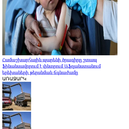
Համաշխարհային պարենի ծրագիրը շտապ
ֆինանսավորում է փնտրում Աֆղանստանում
երեխաների թերսնման ճգնաժամը
ԱՌԱՋԱՐԿ