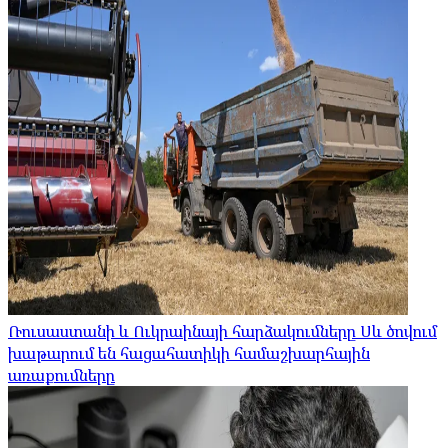
Ռուսաստանի և Ուկրաինայի հարձակումները Սև ծովում
խաթարում են հացահատիկի համաշխարհային
առաքումները