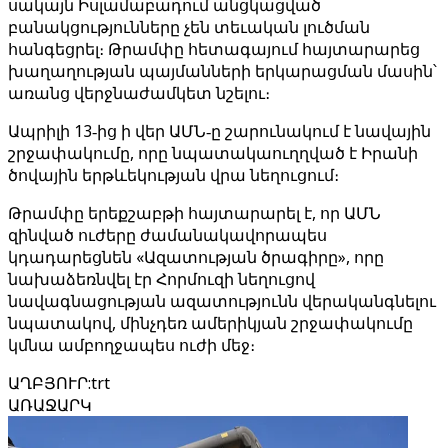
սակայն Իսլամաբադում անցկացված
բանակցությունները չեն տեւական լուծման
հանգեցրել։ Թրամփը հետագայում հայտարարեց
խաղաղության պայմանների երկարացման մասին՝
առանց վերջնաժամկետ նշելու։
Ապրիլի 13‑ից ի վեր ԱՄՆ‑ը շարունակում է նավային
շրջափակումը, որը նպատակաուղղված է Իրանի
ծովային երթևեկության վրա նեղուցում։
Թրամփը երեքշաբթի հայտարարել է, որ ԱՄՆ
զինված ուժերը ժամանակավորապես
կդադարեցնեն «Ազատության ծրագիրը», որը
նախաձեռնվել էր Հորմուզի նեղուցով
նավագնացության ազատությունն վերականգնելու
նպատակով, մինչդեռ ամերիկյան շրջափակումը
կմնա ամբողջապես ուժի մեջ։
ԱՂԲՅՈՒՐ
:
trt
ԱՌԱՋԱՐԿ