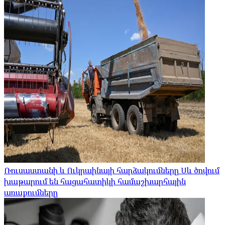
Ռուսաստանի և Ուկրաինայի հարձակումները Սև ծովում
խաթարում են հացահատիկի համաշխարհային
առաքումները