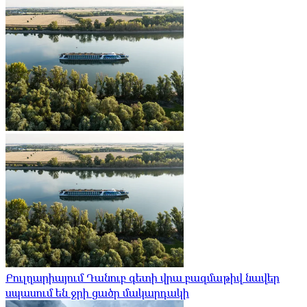
Բուլղարիայում Դանուբ գետի վրա բազմաթիվ նավեր
սպասում են ջրի ցածր մակարդակի