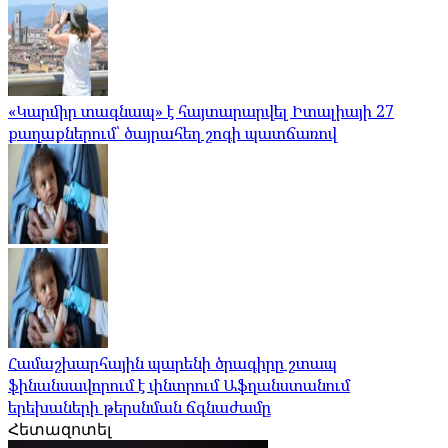
«Կարմիր տագնապ» է հայտարարվել Իտալիայի 27
քաղաքներում՝ ծայրահեղ շոգի պատճառով
Համաշխարհային պարենի ծրագիրը շտապ
ֆինանսավորում է փնտրում Աֆղանստանում
երեխաների թերսնման ճգնաժամը
Հետազոտել