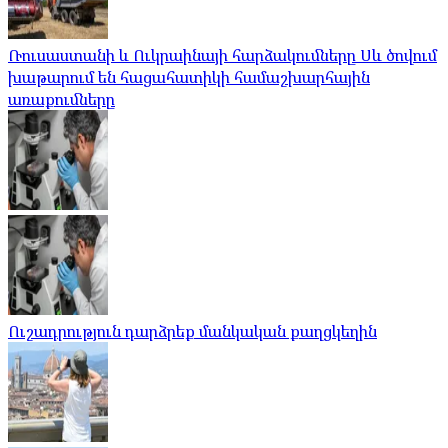
Ռուսաստանի և Ուկրաինայի հարձակումները Սև ծովում
խաթարում են հացահատիկի համաշխարհային
առաքումները
Ուշադրություն դարձրեք մանկական քաղցկեղին