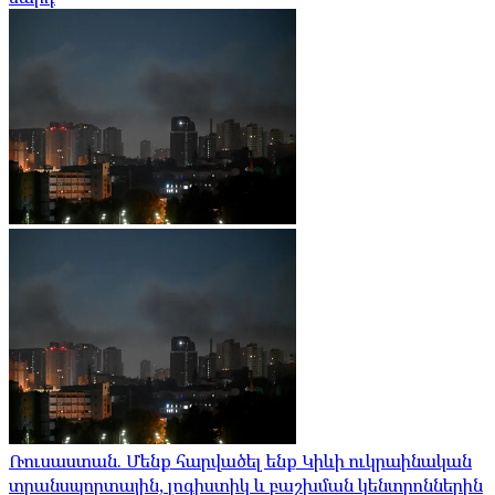
Ռուսաստան. Մենք հարվածել ենք Կիևի ուկրաինական
տրանսպորտային, լոգիստիկ և բաշխման կենտրոններին