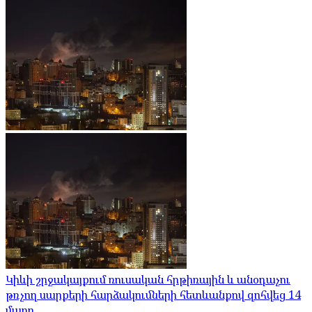
Կիևի շրջակայքում ռուսական հրթիռային և անօդաչու
թռչող սարքերի հարձակումների հետևանքով զոհվեց 14
մարդ