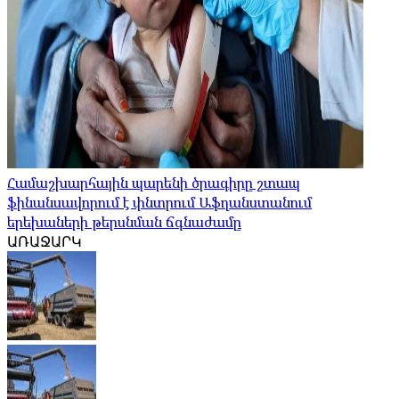
Համաշխարհային պարենի ծրագիրը շտապ
ֆինանսավորում է փնտրում Աֆղանստանում
երեխաների թերսնման ճգնաժամը
ԱՌԱՋԱՐԿ