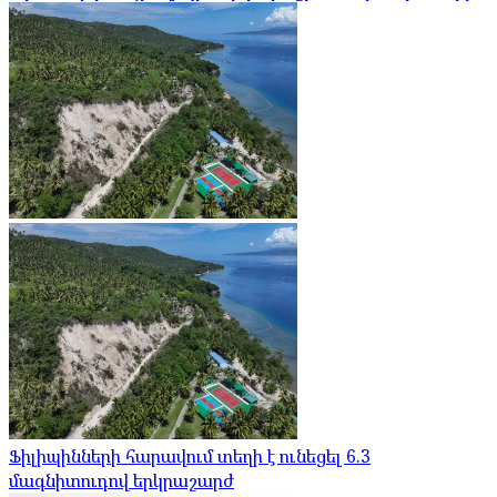
Ֆիլիպինների հարավում տեղի է ունեցել 6.3
մագնիտուդով երկրաշարժ