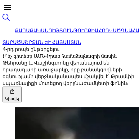
ՔԱՂԱՔԱԿԱՆՈՒԹՅՈՒՆ
ԹՈՒՐՔԻԱ
ՀՈԴՎԱԾ
ԳՆԱՀ
ՏԱՐԱԾԱՇՐՋԱՆ ԵՒ ՀԱՅԱՍՏԱՆ
4-րդ րոպե ընթերցելու
Ի՞նչ գիտենք ԱՄՆ-Իրան համաձայնագրի մասին
Թեհրանը և Վաշինգտոնը վերանայում են
հրադադարի առաջարկը, որը բանակցողների
օգնությամբ վերջնականապես մշակվել է՝ Թրամփի
սպառնալիքի մոտեցող վերջնաժամկետի ֆոնին։
Կիսվել