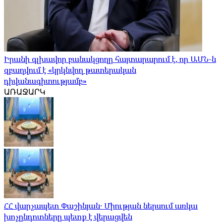
Իրանի գլխավոր բանակցողը հայտարարում է, որ ԱՄՆ-ն
զբաղվում է «կրկնվող թատերական
դիվանագիտությամբ»
ԱՌԱՋԱՐԿ
ՀՀ վարչապետ Փաշինյան․ Միության ներսում առկա
խոչընդոտները պետք է վերացվեն