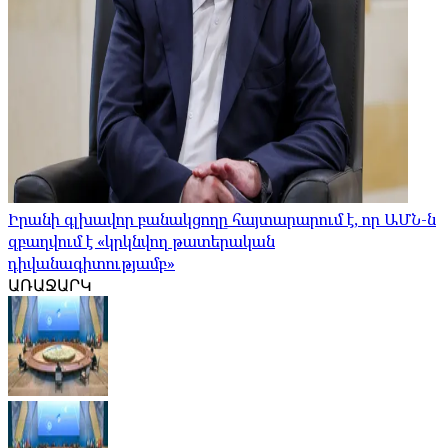
Իրանի գլխավոր բանակցողը հայտարարում է, որ ԱՄՆ-ն
զբաղվում է «կրկնվող թատերական
դիվանագիտությամբ»
ԱՌԱՋԱՐԿ