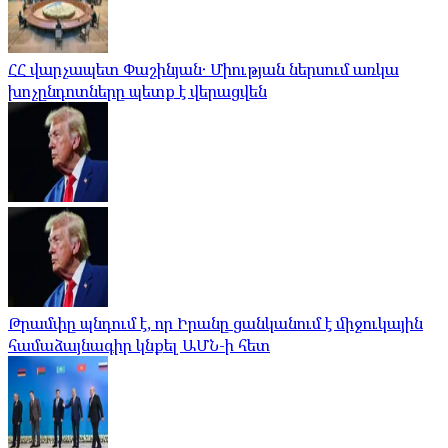
ՀՀ վարչապետ Փաշինյան․ Միության ներսում առկա
խոչընդոտները պետք է վերացվեն
Թրամփը պնդում է, որ Իրանը ցանկանում է միջուկային
համաձայնագիր կնքել ԱՄՆ-ի հետ