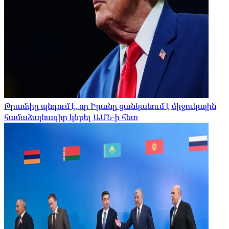
Թրամփը պնդում է, որ Իրանը ցանկանում է միջուկային
համաձայնագիր կնքել ԱՄՆ-ի հետ