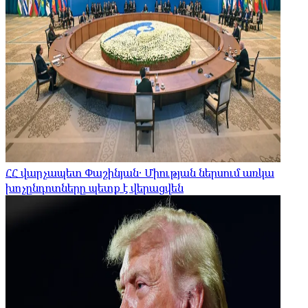
ՀՀ վարչապետ Փաշինյան․ Միության ներսում առկա
խոչընդոտները պետք է վերացվեն