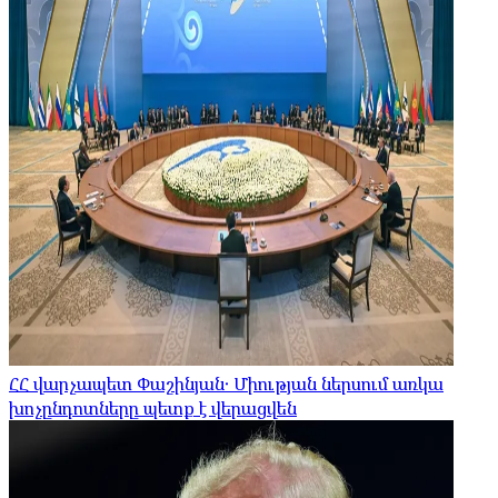
ՀՀ վարչապետ Փաշինյան․ Միության ներսում առկա
խոչընդոտները պետք է վերացվեն