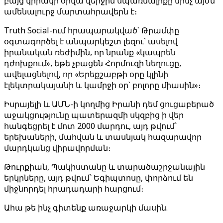
բայց կիրակի օրվա վերջին սպառնալիքը մինչ այժմ
ամենալուրջ մարտահրավերն է։
Truth Social-ում հրապարակված՝ Թրամփը
օգտագործել է անպարկեշտ լեզու՝ ասելով
իրանական ռեժիմին, որ նրանք «կապրեն
դժոխքում», եթե չբացեն Հորմուզի նեղուցը,
ավելացնելով, որ «Երեքշաբթի օրը կլինի
էլեկտրակայանի և կամրջի օր՝ բոլորը միասին»։
Իսրայելի և ԱՄՆ-ի կողմից Իրանի դեմ ցուցաբերած
աջակցությունը պատերազմի սկզբից ի վեր
հանգեցրել է մոտ 2000 մարդու, այդ թվում՝
երեխաների, մահվան և տասնյակ հազարավոր
մարդկանց վիրավորման։
Թուրքիան, Պակիստանը և տարածաշրջանային
երկրները, այդ թվում՝ Եգիպտոսը, փորձում են
միջնորդել հրադադարի հարցում։
Ահա թե ինչ գիտենք առաջարկի մասին.