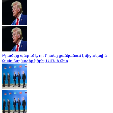
Թրամփը պնդում է, որ Իրանը ցանկանում է միջուկային
համաձայնագիր կնքել ԱՄՆ-ի հետ