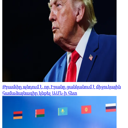
Թրամփը պնդում է, որ Իրանը ցանկանում է միջուկային
համաձայնագիր կնքել ԱՄՆ-ի հետ