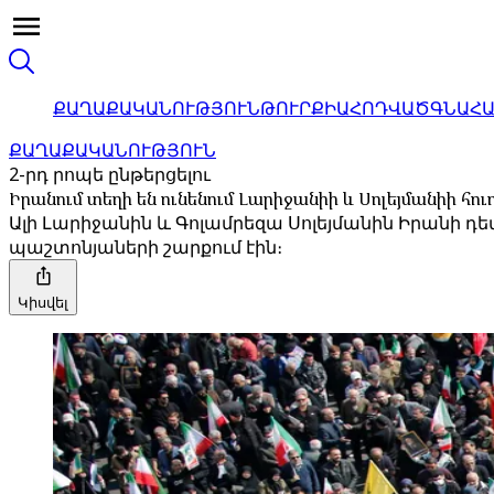
ՔԱՂԱՔԱԿԱՆՈՒԹՅՈՒՆ
ԹՈՒՐՔԻԱ
ՀՈԴՎԱԾ
ԳՆԱՀ
ՔԱՂԱՔԱԿԱՆՈՒԹՅՈՒՆ
2-րդ րոպե ընթերցելու
Իրանում տեղի են ունենում Լարիջանիի և Սոլեյմանիի հո
Ալի Լարիջանին և Գոլամրեզա Սոլեյմանին Իրանի 
պաշտոնյաների շարքում էին։
Կիսվել