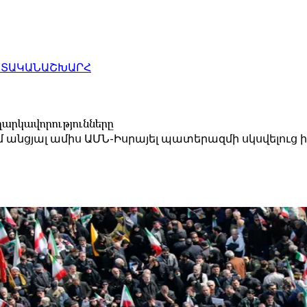
ԱՏԱԿԱՆ
ԱՇԽԱՐՀ
ւղարկավորությունները
դեմ անցյալ ամիս ԱՄՆ-Իսրայել պատերազմի սկսվելո