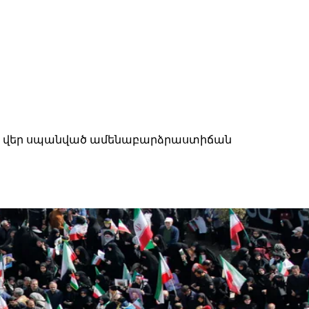
ւց ի վեր սպանված ամենաբարձրաստիճան