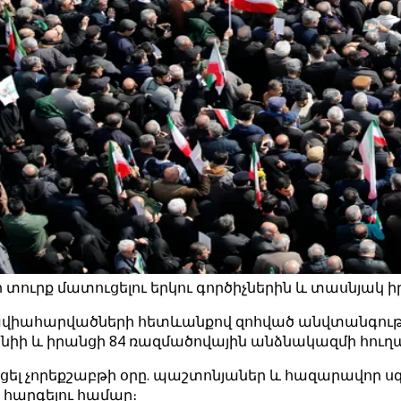
տուրք մատուցելու երկու գործիչներին և տասնյակ 
ին ավիահարվածների հետևանքով զոհված անվտանգու
նիի և իրանցի 84 ռազմածովային անձնակազմի հուղ
ունեցել չորեքշաբթի օրը. պաշտոնյաներ և հազարավոր
հարգելու համար։