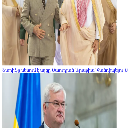
Շարիֆը սկսում է այցը Սաուդյան Արաբիա՝ հանդիպելու 