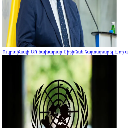
Ուկրաինայի ԱԳ նախարար Սիբիհան հայտարարել է, որ 