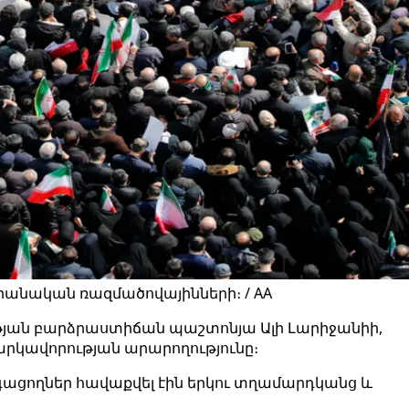
իրանական ռազմածովայինների։ / AA
թյան բարձրաստիճան պաշտոնյա Ալի Լարիջանիի,
արկավորության արարողությունը։
 սգացողներ հավաքվել էին երկու տղամարդկանց և