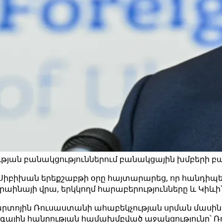
յան բանակցություններում բանակցային խմբերի բա
իբիխան երեքշաբթի օրը հայտարարեց, որ հանդիպել 
րաինայի վրա, երկկողմ հարաբերությունները և Կիևի
իյարտոյին Ռուսաստանի ահաբեկչության սրման մասի
գային հանրության համախմբված աջակցությունը՝ Ռո