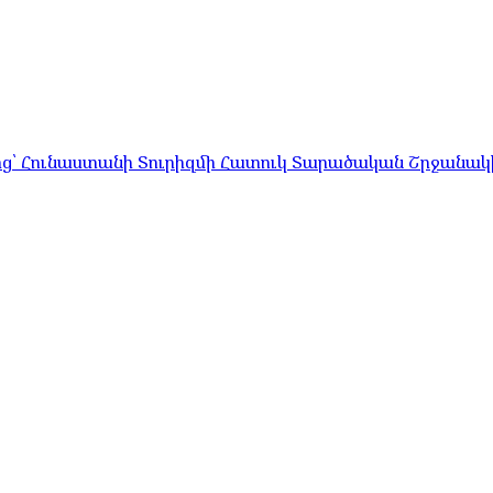
ց՝ Հունաստանի Տուրիզմի Հատուկ Տարածական Շրջանակի