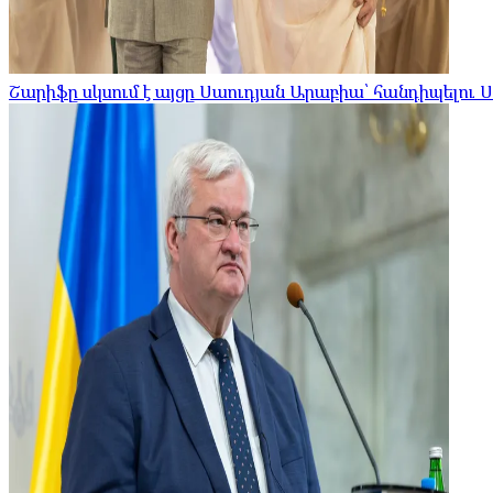
Շարիֆը սկսում է այցը Սաուդյան Արաբիա՝ հանդիպելու 