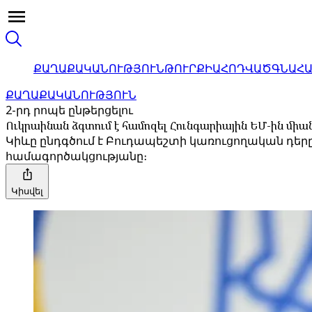
ՔԱՂԱՔԱԿԱՆՈՒԹՅՈՒՆ
ԹՈՒՐՔԻԱ
ՀՈԴՎԱԾ
ԳՆԱՀ
ՔԱՂԱՔԱԿԱՆՈՒԹՅՈՒՆ
2-րդ րոպե ընթերցելու
Ուկրաինան ձգտում է համոզել Հունգարիային ԵՄ-ին միան
Կիևը ընդգծում է Բուդապեշտի կառուցողական դեր
համագործակցությանը։
Կիսվել