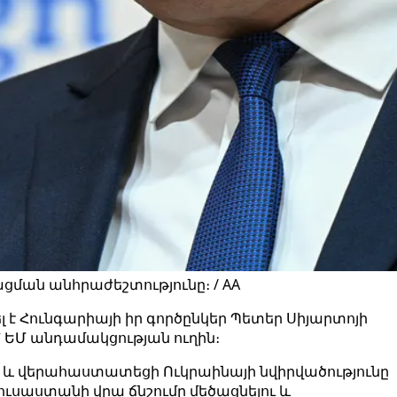
ցման անհրաժեշտությունը։ / AA
է Հունգարիայի իր գործընկեր Պետեր Սիյարտոյի
՝ ԵՄ անդամակցության ուղին։
ն և վերահաստատեցի Ուկրաինայի նվիրվածությունը
ւսաստանի վրա ճնշումը մեծացնելու և