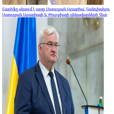
Շարիֆը սկսում է այցը Սաուդյան Արաբիա՝ հանդիպելու
Սաուդյան Արաբիայի և Թուրքիայի ղեկավարների հետ