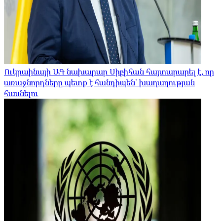
Ուկրաինայի ԱԳ նախարար Սիբիհան հայտարարել է, որ
առաջնորդները պետք է հանդիպեն՝ խաղաղության
հասնելու