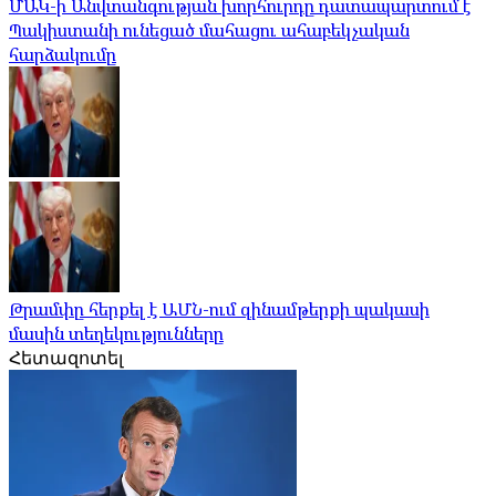
ՄԱԿ-ի Անվտանգության խորհուրդը դատապարտում է
Պակիստանի ունեցած մահացու ահաբեկչական
հարձակումը
Թրամփը հերքել է ԱՄՆ-ում զինամթերքի պակասի
մասին տեղեկությունները
Հետազոտել