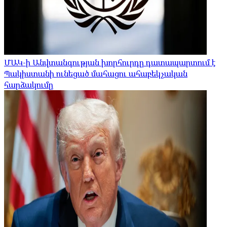
ՄԱԿ-ի Անվտանգության խորհուրդը դատապարտում է
Պակիստանի ունեցած մահացու ահաբեկչական
հարձակումը