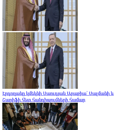
Էրդողանը կմեկնի Սաուդյան Արաբիա՝ Սալմանի և
Շարիֆի հետ հանդիպումների համար