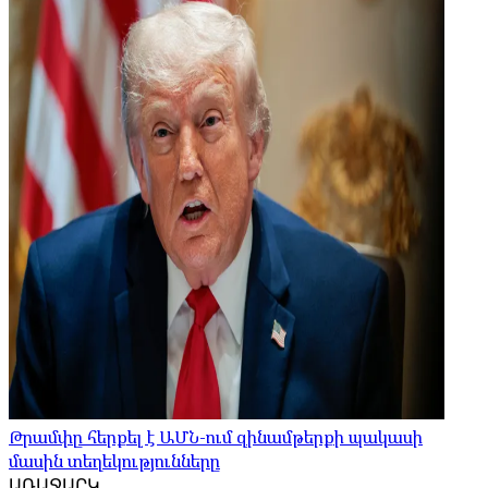
Թրամփը հերքել է ԱՄՆ-ում զինամթերքի պակասի
մասին տեղեկությունները
ԱՌԱՋԱՐԿ