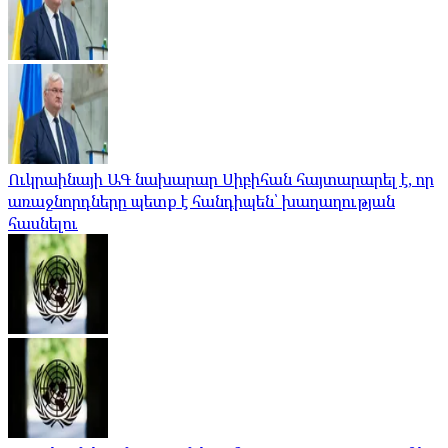
Ուկրաինայի ԱԳ նախարար Սիբիհան հայտարարել է, որ
առաջնորդները պետք է հանդիպեն՝ խաղաղության
հասնելու