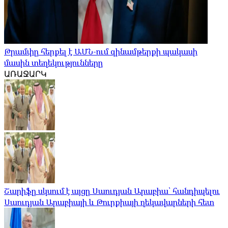
Թրամփը հերքել է ԱՄՆ-ում զինամթերքի պակասի
մասին տեղեկությունները
ԱՌԱՋԱՐԿ
Շարիֆը սկսում է այցը Սաուդյան Արաբիա՝ հանդիպելու
Սաուդյան Արաբիայի և Թուրքիայի ղեկավարների հետ