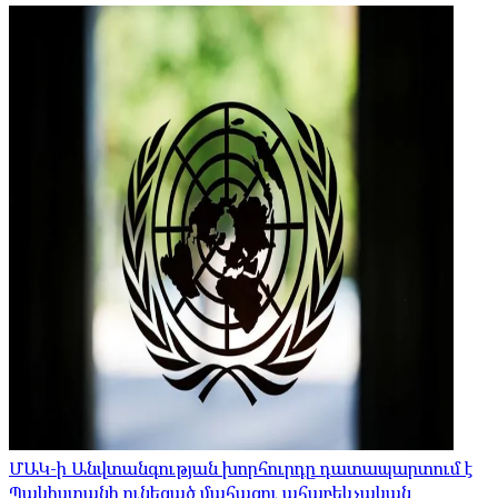
ՄԱԿ-ի Անվտանգության խորհուրդը դատապարտում է
Պակիստանի ունեցած մահացու ահաբեկչական