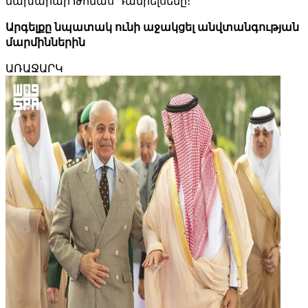
նախարար Թոմաս Դանիելսենը։
Արգելքը նպատակ ունի աջակցել անվտանգության
մարմիններին
ԱՌԱՋԱՐԿ