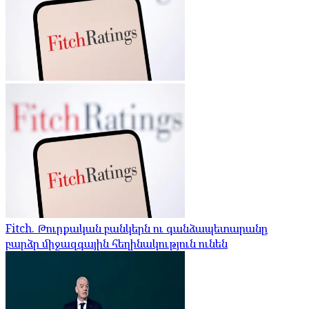
Fitch. Թուրքական բանկերն ու գանձապետարանը
բարձր միջազգային հեղինակություն ունեն