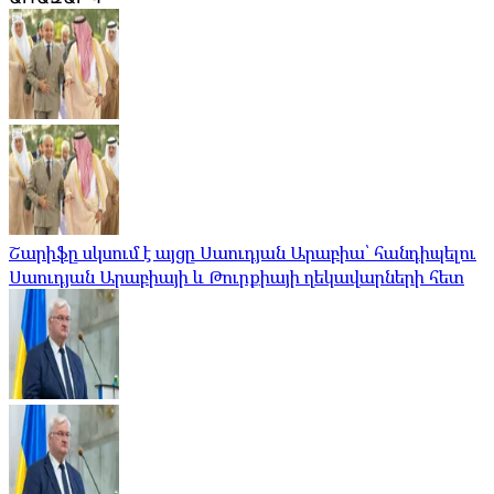
Շարիֆը սկսում է այցը Սաուդյան Արաբիա՝ հանդիպելու
Սաուդյան Արաբիայի և Թուրքիայի ղեկավարների հետ