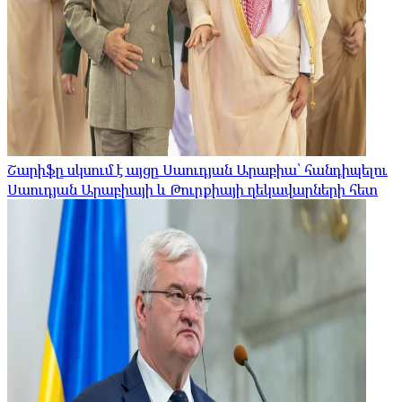
Շարիֆը սկսում է այցը Սաուդյան Արաբիա՝ հանդիպելու
Սաուդյան Արաբիայի և Թուրքիայի ղեկավարների հետ