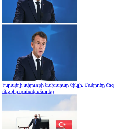
Իսրայելի սփյուռքի նախարար Չիկլի. Մակրոնը մեզ
մեջքից դանակահարեց