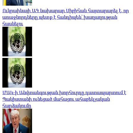
Ուկրաինայի ԱԳ նախարար Սիբիհան հայտարարել է, որ
առաջնորդները պետք է հանդիպեն՝ խաղաղության
հասնելու
ՄԱԿ-ի Անվտանգության խորհուրդը դատապարտում է
Պակիստանի ունեցած մահացու ահաբեկչական
հարձակումը