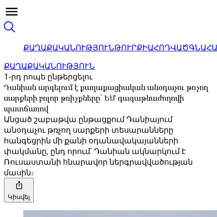
ՔԱՂԱՔԱԿԱՆՈՒԹՅՈՒՆ
ԹՈՒՐՔԻԱ
ՀՈԴՎԱԾ
ԳՆԱՀ
ՔԱՂԱՔԱԿԱՆՈՒԹՅՈՒՆ
1-րդ րոպե ընթերցելու
Դանիան արգելում է քաղաքացիական անօդաչու թռչող
սարքերի բոլոր թռիչքները՝ ԵՄ գագաթնաժողովի
պատճառով
Անցած շաբաթվա ընթացքում Դանիայում
անօդաչու թռչող սարքերի տեսարանները
հանգեցրին մի քանի օդանավակայանների
փակմանը, ընդ որում՝ Դանիան ակնարկում է
Ռուսաստանի հնարավոր ներգրավվածության
մասին։
Կիսվել