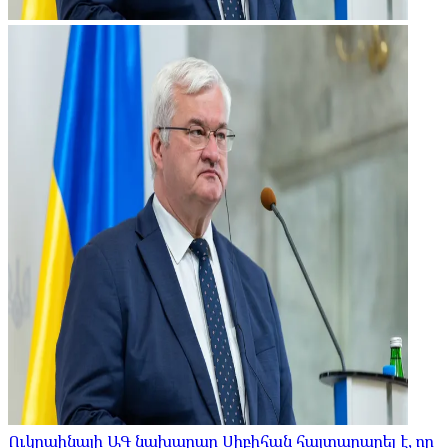
Ուկրաինայի ԱԳ նախարար Սիբիհան հայտարարել է, որ