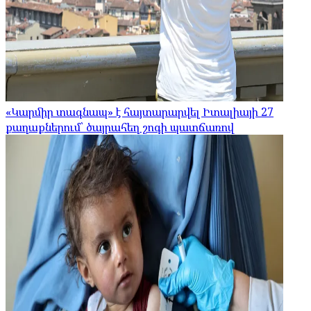
«Կարմիր տագնապ» է հայտարարվել Իտալիայի 27
քաղաքներում՝ ծայրահեղ շոգի պատճառով