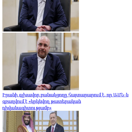
Իրանի գլխավոր բանակցողը հայտարարում է, որ ԱՄՆ-ն
զբաղվում է «կրկնվող թատերական
դիվանագիտությամբ»