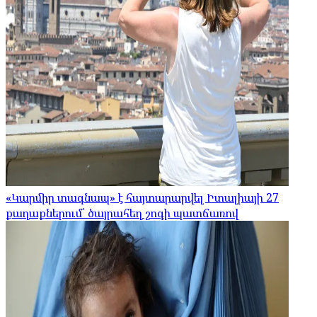
«Կարմիր տագնապ» է հայտարարվել Իտալիայի 27
քաղաքներում՝ ծայրահեղ շոգի պատճառով