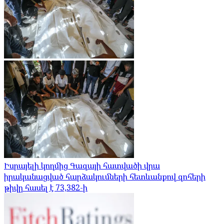
Իսրայելի կողմից Գազայի հատվածի վրա
իրականացված հարձակումների հետևանքով զոհերի
թիվը հասել է 73,382-ի