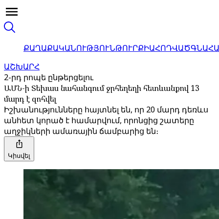
ՔԱՂԱՔԱԿԱՆՈՒԹՅՈՒՆ
ԹՈՒՐՔԻԱ
ՀՈԴՎԱԾ
ԳՆԱՀ
ԱՇԽԱՐՀ
2-րդ րոպե ընթերցելու
ԱՄՆ-ի Տեխաս նահանգում ջրհեղեղի հետևանքով 13
մարդ է զոհվել
Իշխանությունները հայտնել են, որ 20 մարդ դեռևս
անհետ կորած է համարվում, որոնցից շատերը
աղջիկների ամառային ճամբարից են։
Կիսվել