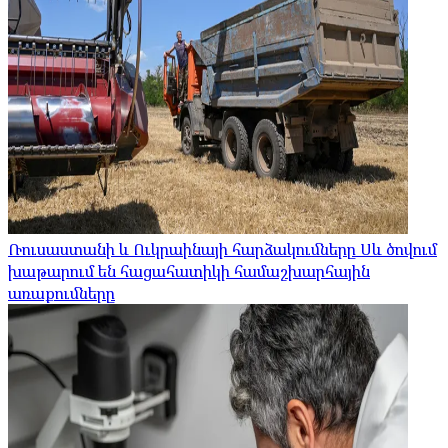
Ռուսաստանի և Ուկրաինայի հարձակումները Սև ծովում
խաթարում են հացահատիկի համաշխարհային
առաքումները