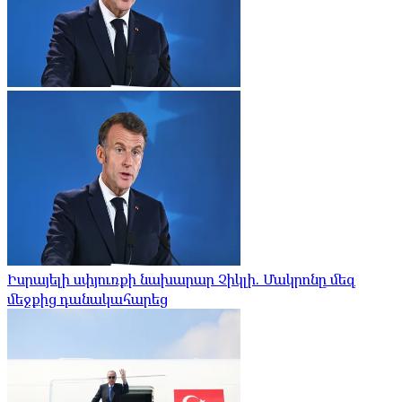
Իսրայելի սփյուռքի նախարար Չիկլի. Մակրոնը մեզ
մեջքից դանակահարեց