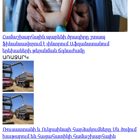
Համաշխարհային պարենի ծրագիրը շտապ
ֆինանսավորում է փնտրում Աֆղանստանում
երեխաների թերսնման ճգնաժամը
ԱՌԱՋԱՐԿ
Ռուսաստանի և Ուկրաինայի հարձակումները Սև ծովում
խաթարում են հացահատիկի համաշխարհային