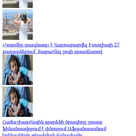
«Կարմիր տագնապ» է հայտարարվել Իտալիայի 27
քաղաքներում՝ ծայրահեղ շոգի պատճառով
Համաշխարհային պարենի ծրագիրը շտապ
ֆինանսավորում է փնտրում Աֆղանստանում
երեխաների թերսնման ճգնաժամը