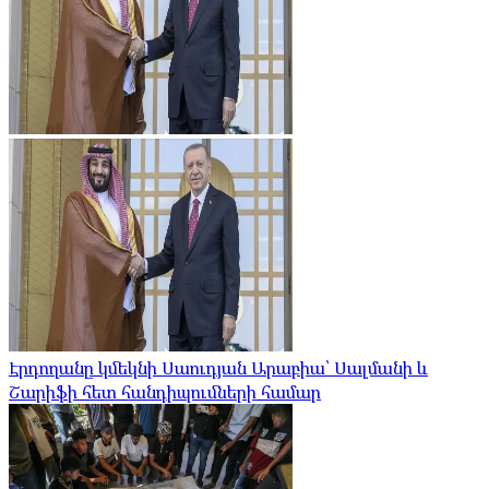
Էրդողանը կմեկնի Սաուդյան Արաբիա՝ Սալմանի և
Շարիֆի հետ հանդիպումների համար