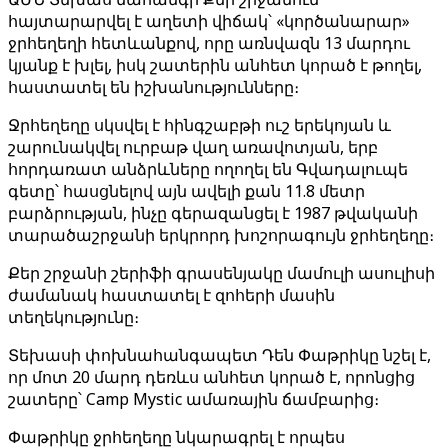
հայտարարվել է աղետի վիճակ՝ «կործանարար»
ջրհեղեղի հետևանքով, որը առնվազն 13 մարդու
կյանք է խլել, իսկ շատերին անհետ կորած է թողել,
հաստատել են իշխանությունները։
Ջրհեղեղը սկսվել է հինգշաբթի ուշ երեկոյան և
շարունակվել ուրբաթ վաղ առավոտյան, երբ
հորդառատ անձրևները ողողել են Գվադալուպե
գետը՝ հասցնելով այն ավելի քան 11.8 մետր
բարձրության, ինչը գերազանցել է 1987 թվականի
տարածաշրջանի երկրորդ խոշորագույն ջրհեղեղը։
Քեր շրջանի շերիֆի գրասենյակը մամուլի ասուլիսի
ժամանակ հաստատել է զոհերի մասին
տեղեկությունը։
Տեխասի փոխնահանգապետ Դեն Փաթրիկը նշել է,
որ մոտ 20 մարդ դեռևս անհետ կորած է, որոնցից
շատերը՝ Camp Mystic ամառային ճամբարից։
Փաթրիկը ջրհեղեղը նկարագրել է որպես