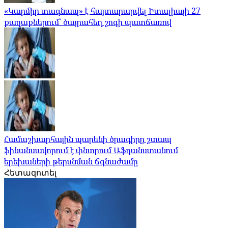
«Կարմիր տագնապ» է հայտարարվել Իտալիայի 27
քաղաքներում՝ ծայրահեղ շոգի պատճառով
Համաշխարհային պարենի ծրագիրը շտապ
ֆինանսավորում է փնտրում Աֆղանստանում
երեխաների թերսնման ճգնաժամը
Հետազոտել