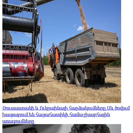
Ռուսաստանի և Ուկրաինայի հարձակումները Սև ծովում
խաթարում են հացահատիկի համաշխարհային
առաքումները