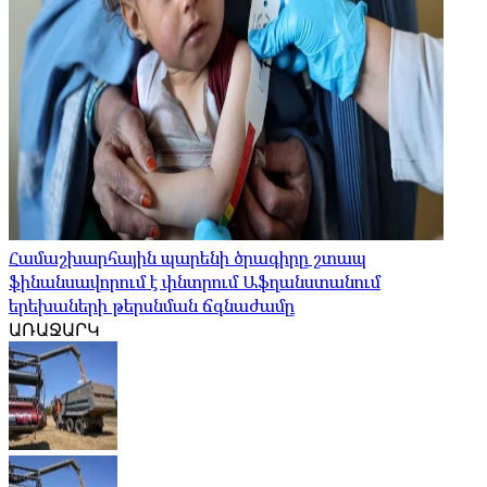
Համաշխարհային պարենի ծրագիրը շտապ
ֆինանսավորում է փնտրում Աֆղանստանում
երեխաների թերսնման ճգնաժամը
ԱՌԱՋԱՐԿ