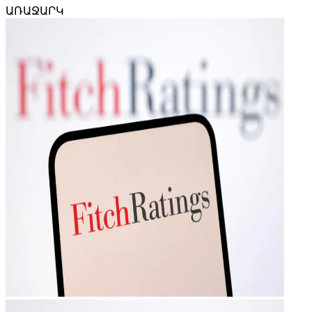
ԱՌԱՋԱՐԿ