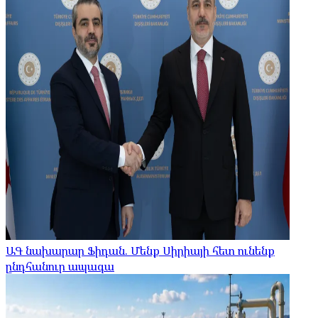
ԱԳ նախարար Ֆիդան. Մենք Սիրիայի հետ ունենք
ընդհանուր ապագա