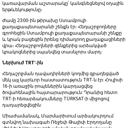
կառավարման աշտարակը՝ կանգնեցնելով օդային
երթևեկությունը։
Ժամը 23:00-ին թիրախը Ստամբուլի
քաղաքապետարանի շենքն էր։ Հեղաշրջողները
գրոհեցին Ստամբուլի քաղաքապետարանի շենքը
և կրակ բացեցին իրենց դիմադրող քաղաքացիների
վրա։ Հեղաշրջողների զենքերից արձակված
կրակոցներից սպանվեց տասնչորս մարդ։
Ներխուժ TRT'-ին
Հեղաշրջման դավադիրների կողմից զբաղեցված
մեկ այլ կարևոր հաստատություն TRT-ն էր: Հուլիսի
16-ի առաջին րոպեներին կարդացվեց
ծովահենային հայտարարություն: Դրանից հետո
TRT-ի հեռարձակումները TÜRKSAT-ի միջոցով
դադարեցվեցին:
Միաժամանակ, Մարմարիսում արձակուրդում
գտնվող նախագահ Ռեջեփ Թայիփ Էրդողանը