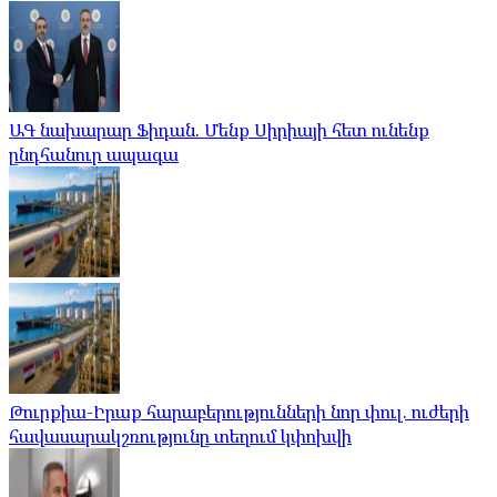
ԱԳ նախարար Ֆիդան. Մենք Սիրիայի հետ ունենք
ընդհանուր ապագա
Թուրքիա-Իրաք հարաբերությունների նոր փուլ. ուժերի
հավասարակշռությունը տեղում կփոխվի