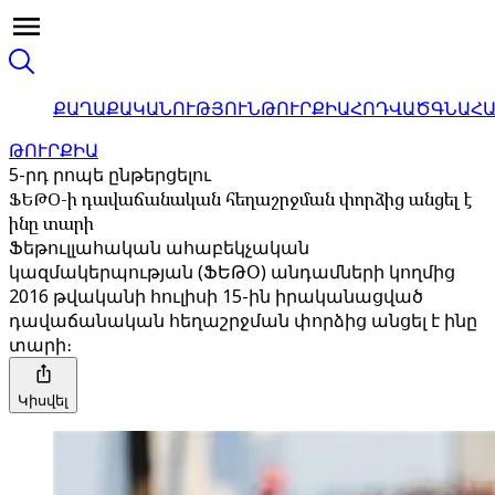
ՔԱՂԱՔԱԿԱՆՈՒԹՅՈՒՆ
ԹՈՒՐՔԻԱ
ՀՈԴՎԱԾ
ԳՆԱՀ
ԹՈՒՐՔԻԱ
5-րդ րոպե ընթերցելու
ՖԵԹՕ-ի դավաճանական հեղաշրջման փորձից անցել է
ինը տարի
Ֆեթուլլահական ահաբեկչական
կազմակերպության (ՖԵԹՕ) անդամների կողմից
2016 թվականի հուլիսի 15-ին իրականացված
դավաճանական հեղաշրջման փորձից անցել է ինը
տարի։
Կիսվել