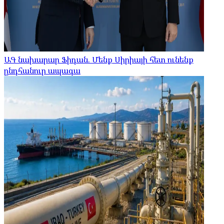
ԱԳ նախարար Ֆիդան. Մենք Սիրիայի հետ ունենք
ընդհանուր ապագա