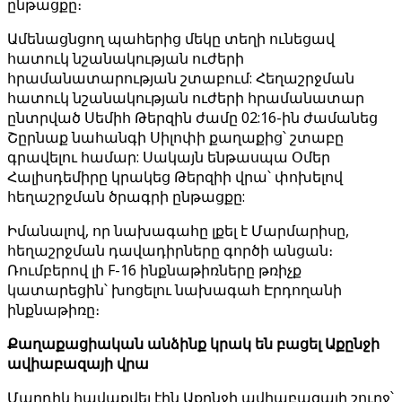
ընթացքը։
Ամենացնցող պահերից մեկը տեղի ունեցավ
հատուկ նշանակության ուժերի
հրամանատարության շտաբում: Հեղաշրջման
հատուկ նշանակության ուժերի հրամանատար
ընտրված Սեմիհ Թերզին ժամը 02:16-ին ժամանեց
Շըրնաք նահանգի Սիլոփի քաղաքից՝ շտաբը
գրավելու համար: Սակայն ենթասպա Օմեր
Հալիսդեմիրը կրակեց Թերզիի վրա՝ փոխելով
հեղաշրջման ծրագրի ընթացքը:
Իմանալով, որ նախագահը լքել է Մարմարիսը,
հեղաշրջման դավադիրները գործի անցան։
Ռումբերով լի F-16 ինքնաթիռները թռիչք
կատարեցին՝ խոցելու նախագահ Էրդողանի
ինքնաթիռը։
Քաղաքացիական անձինք կրակ են բացել Աքընջի
ավիաբազայի վրա
Մարդիկ հավաքվել էին Աքընջի ավիաբազայի շուրջ՝