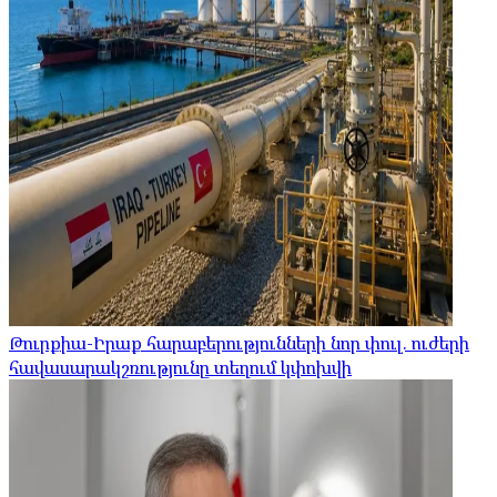
Թուրքիա-Իրաք հարաբերությունների նոր փուլ. ուժերի
հավասարակշռությունը տեղում կփոխվի