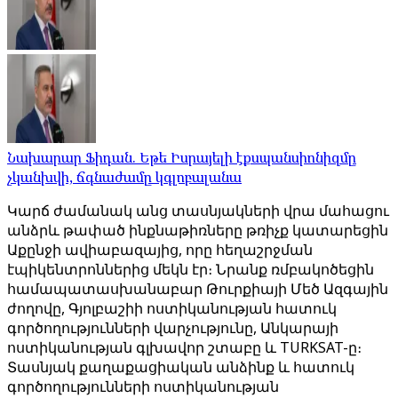
Նախարար Ֆիդան. Եթե Իսրայելի էքսպանսիոնիզմը
չկանխվի, ճգնաժամը կգլոբալանա
Կարճ ժամանակ անց տասնյակների վրա մահացու
անձրև թափած ինքնաթիռները թռիչք կատարեցին
Աքընջի ավիաբազայից, որը հեղաշրջման
էպիկենտրոններից մեկն էր։ Նրանք ռմբակոծեցին
համապատասխանաբար Թուրքիայի Մեծ Ազգային
ժողովը, Գյոլբաշիի ոստիկանության հատուկ
գործողությունների վարչությունը, Անկարայի
ոստիկանության գլխավոր շտաբը և TURKSAT-ը։
Տասնյակ քաղաքացիական անձինք և հատուկ
գործողությունների ոստիկանության