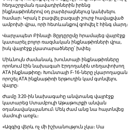
հեղաշրջման դավադիրներին իրենց
ինքնաթիռներով օդ բարձրացնելուց կանխելու
համար։ Կրակ է բացվել բազայի շուրջ հավաքված
ամբոխի վրա, որի հետևանքով զոհվել է հինգ մարդ։
Վարչապետ Բինալի Յըլդըրըմը հրամայեց վայրէջք
կատարել բոլոր ռազմական ինքնաթիռների վրա,
իսկ վայրէջք չկատարածները՝ խփել։
Միևնույն ժամանակ, խունտայի ինքնաթիռները
որոնում էին նախագահ Էրդողանին տեղափոխող
ATA ինքնաթիռը։ Խունտայի F-16-ները չկարողացան
որոշել ATA ինքնաթիռի երթուղին կամ գտնվելու
վայրը։
Ժամը 3:20-ին նախագահը անվտանգ վայրէջք
կատարեց Ստամբուլի Աթաթուրքի անվան
օդանավակայանում։ Մեկ ժամ անց նա հայտնվեց
մամուլի առջև։
«Ազգից վերև ոչ մի իշխանություն չկա։ Սա