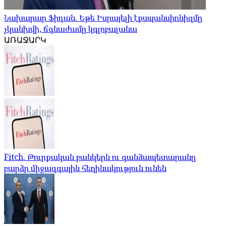
Նախարար Ֆիդան. Եթե Իսրայելի էքսպանսիոնիզմը
չկանխվի, ճգնաժամը կգլոբալանա
ԱՌԱՋԱՐԿ
Fitch. Թուրքական բանկերն ու գանձապետարանը
բարձր միջազգային հեղինակություն ունեն