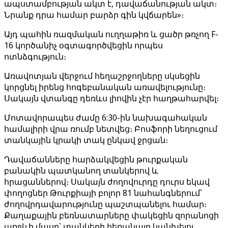
ապստամբության ակտ է, դավաճանության ակտ։
Նրանք դրա համար բարձր գին կվճարեն»։
Այդ պահին ռազմական ուղղաթիռ և ցածր թռչող F-
16 կործանիչ օգտագործվեցին որպես
ոտնձգություն։
Առավոտյան վերջում հեղաշրջողները սկսեցին
կորցնել իրենց հոգեբանական առավելությունը։
Սակայն վտանգը դեռևս լիովին չէր հաղթահարվել։
Մոտավորապես ժամը 6:30-ին նախագահական
համալիրի վրա ռումբ նետվեց։ Բոսֆորի նեղուցում
տանկային կրակի տակ ընկավ ջրցան։
Դավաճանները հարձակվեցին թուրքական
բանակին պատկանող տանկերով և
հրացաններով։ Սակայն ժողովուրդը դուրս եկավ
փողոցներ Թուրքիայի բոլոր 81 նահանգներում՝
ժողովրդավարությունը պաշտպանելու համար։
Քաղաքային բեռնատարները փակեցին զորանոցի
առջևի մասը՝ տանկերի հեռանալը կանխելու