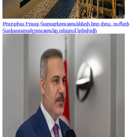
Թուրքիա-Իրաք հարաբերությունների նոր փուլ. ուժերի
հավասարակշռությունը տեղում կփոխվի