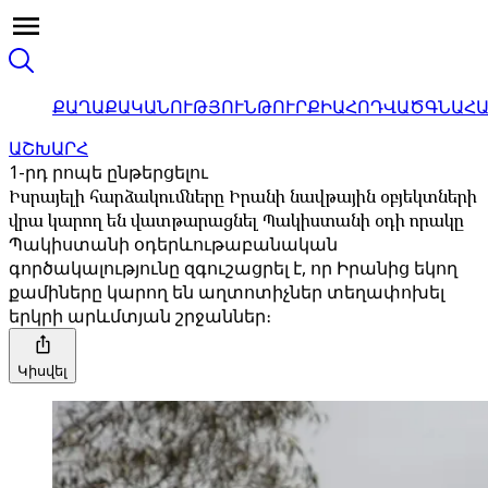
ՔԱՂԱՔԱԿԱՆՈՒԹՅՈՒՆ
ԹՈՒՐՔԻԱ
ՀՈԴՎԱԾ
ԳՆԱՀ
ԱՇԽԱՐՀ
1-րդ րոպե ընթերցելու
Իսրայելի հարձակումները Իրանի նավթային օբյեկտների
վրա կարող են վատթարացնել Պակիստանի օդի որակը
Պակիստանի օդերևութաբանական
գործակալությունը զգուշացրել է, որ Իրանից եկող
քամիները կարող են աղտոտիչներ տեղափոխել
երկրի արևմտյան շրջաններ։
Կիսվել