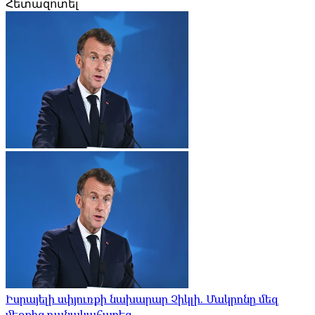
Հետազոտել
Իսրայելի սփյուռքի նախարար Չիկլի. Մակրոնը մեզ
մեջքից դանակահարեց