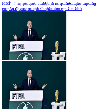
Fitch. Թուրքական բանկերն ու գանձապետարանը
բարձր միջազգային հեղինակություն ունեն