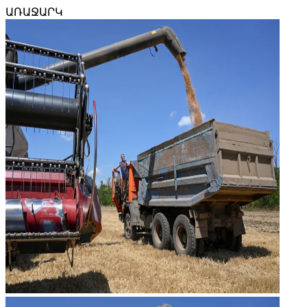
ԱՌԱՋԱՐԿ