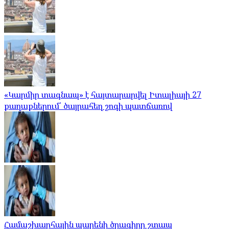
«Կարմիր տագնապ» է հայտարարվել Իտալիայի 27
քաղաքներում՝ ծայրահեղ շոգի պատճառով
Համաշխարհային պարենի ծրագիրը շտապ