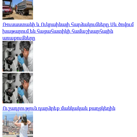
Ռուսաստանի և Ուկրաինայի հարձակումները Սև ծովում
խաթարում են հացահատիկի համաշխարհային
առաքումները
Ուշադրություն դարձրեք մանկական քաղցկեղին