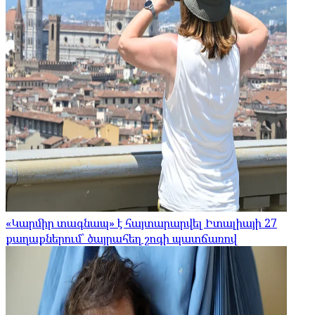
«Կարմիր տագնապ» է հայտարարվել Իտալիայի 27
քաղաքներում՝ ծայրահեղ շոգի պատճառով