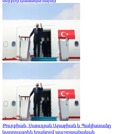
Թուրքիան, Սաուդյան Արաբիան և Պակիստանը
կստորագրեն եռակողմ պաշտպանական