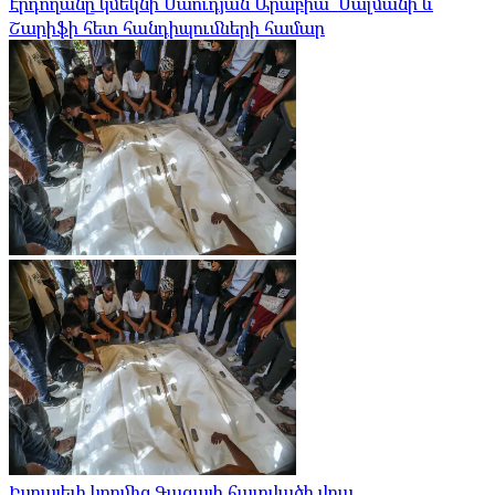
Էրդողանը կմեկնի Սաուդյան Արաբիա՝ Սալմանի և
Շարիֆի հետ հանդիպումների համար
Իսրայելի կողմից Գազայի հատվածի վրա