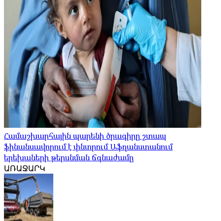
Համաշխարհային պարենի ծրագիրը շտապ
ֆինանսավորում է փնտրում Աֆղանստանում
երեխաների թերսնման ճգնաժամը
ԱՌԱՋԱՐԿ