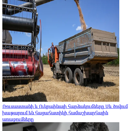
Ռուսաստանի և Ուկրաինայի հարձակումները Սև ծովում
խաթարում են հացահատիկի համաշխարհային
առաքումները