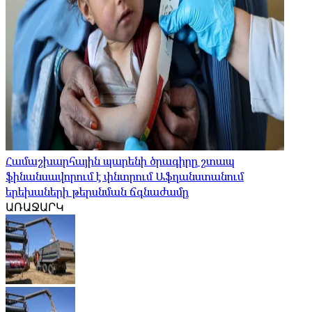
Համաշխարհային պարենի ծրագիրը շտապ
ֆինանսավորում է փնտրում Աֆղանստանում
երեխաների թերսնման ճգնաժամը
ԱՌԱՋԱՐԿ