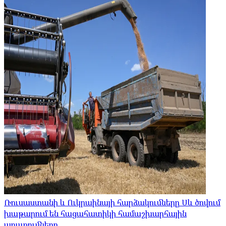
Ռուսաստանի և Ուկրաինայի հարձակումները Սև ծովում
խաթարում են հացահատիկի համաշխարհային
առաքումները