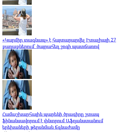
«Կարմիր տագնապ» է հայտարարվել Իտալիայի 27
քաղաքներում՝ ծայրահեղ շոգի պատճառով
Համաշխարհային պարենի ծրագիրը շտապ
ֆինանսավորում է փնտրում Աֆղանստանում
երեխաների թերսնման ճգնաժամը