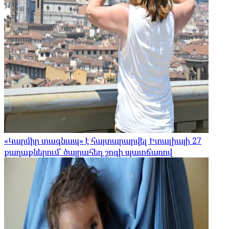
«Կարմիր տագնապ» է հայտարարվել Իտալիայի 27
քաղաքներում՝ ծայրահեղ շոգի պատճառով