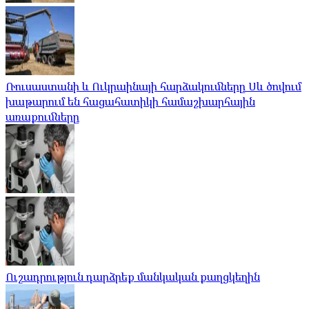
Ռուսաստանի և Ուկրաինայի հարձակումները Սև ծովում
խաթարում են հացահատիկի համաշխարհային
առաքումները
Ուշադրություն դարձրեք մանկական քաղցկեղին