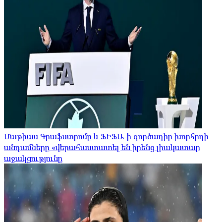
Մաթիաս Գրաֆստրոմը և ՖԻՖԱ-ի գործադիր խորհրդի
անդամները «վերահաստատել են իրենց լիակատար
աջակցությունը