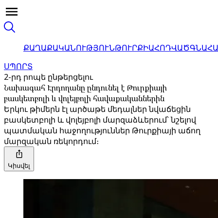
ՔԱՂԱՔԱԿԱՆՈՒԹՅՈՒՆ
ԹՈՒՐՔԻԱ
ՀՈԴՎԱԾ
ԳՆԱՀ
ՍՊՈՐՏ
2-րդ րոպե ընթերցելու
Նախագահ Էրդողանը ընդունել է Թուրքիայի
բասկետբոլի և վոլեյբոլի հավաքականներին
Երկու թիմերն էլ արծաթե մեդալներ նվաճեցին
բասկետբոլի և վոլեյբոլի մարզաձևերում՝ նշելով
պատմական հաջողություններ Թուրքիայի աճող
մարզական ռեկորդում։
Կիսվել