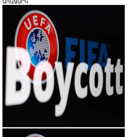
ԱՌԱՋԱՐԿ