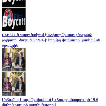
ՈՒԵՖԱ-ն շարունակում է Աշխարհի առաջնության
բոյկոտը՝ չնայած ՖԻՖԱ-ի կողմից վաճառքի կասեցման
ծրագրին
Մոհամեդ Սալահը միանում է «Տրաբզոնսպոր»-ին 19.6
միլիոն դոլարի պայմանագրով