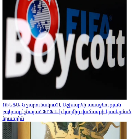
ՈՒԵՖԱ-ն շարունակում է Աշխարհի առաջնության
բոյկոտը՝ չնայած ՖԻՖԱ-ի կողմից վաճառքի կասեցման
ծրագրին