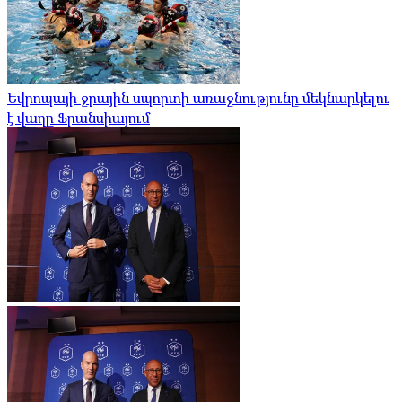
Եվրոպայի ջրային սպորտի առաջնությունը մեկնարկելու
է վաղը Ֆրանսիայում