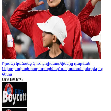
Իրանի կանանց ֆուտբոլիստուհիները դարձան
Ավստրալիայի քաղաքացիներ՝ ապաստան խնդրելուց
հետո
ԱՌԱՋԱՐԿ