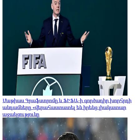
Մաթիաս Գրաֆստրոմը և ՖԻՖԱ-ի գործադիր խորհրդի
անդամները «վերահաստատել են իրենց լիակատար
աջակցությունը