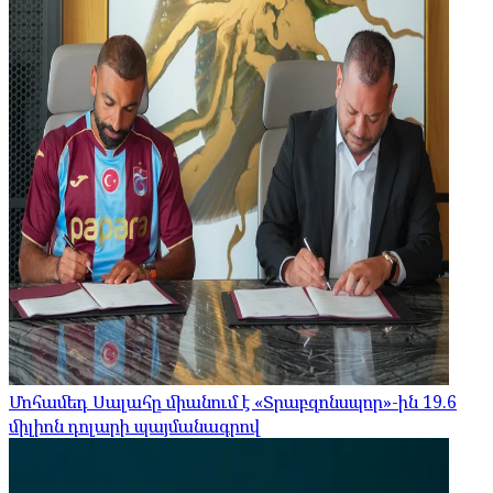
Մոհամեդ Սալահը միանում է «Տրաբզոնսպոր»-ին 19.6
միլիոն դոլարի պայմանագրով