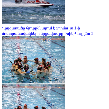
Ղրղզստանը հյուրընկալում է Ֆորմուլա 1-ի
մոտորանավակների մրցավազքը Իսիկ-Կուլ լճում