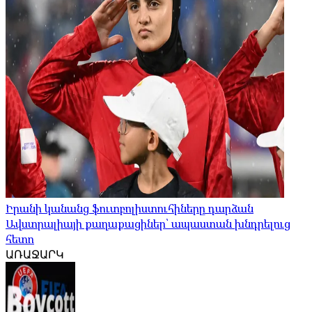
Իրանի կանանց ֆուտբոլիստուհիները դարձան
Ավստրալիայի քաղաքացիներ՝ ապաստան խնդրելուց
հետո
ԱՌԱՋԱՐԿ