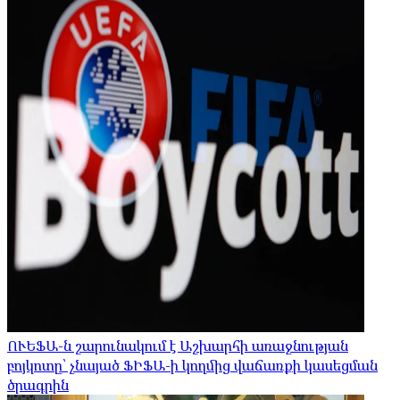
ՈՒԵՖԱ-ն շարունակում է Աշխարհի առաջնության
բոյկոտը՝ չնայած ՖԻՖԱ-ի կողմից վաճառքի կասեցման
ծրագրին