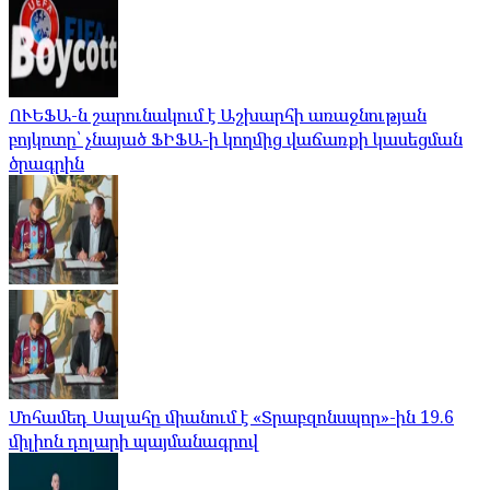
ՈՒԵՖԱ-ն շարունակում է Աշխարհի առաջնության
բոյկոտը՝ չնայած ՖԻՖԱ-ի կողմից վաճառքի կասեցման
ծրագրին
Մոհամեդ Սալահը միանում է «Տրաբզոնսպոր»-ին 19.6
միլիոն դոլարի պայմանագրով