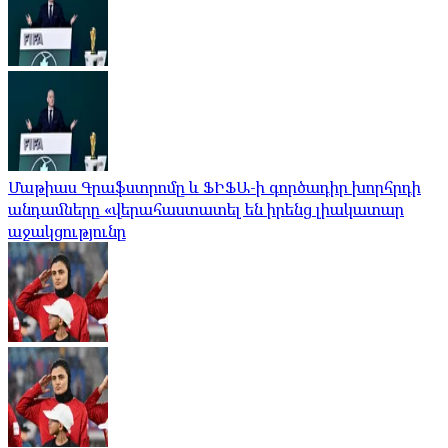
Մաթիաս Գրաֆստրոմը և ՖԻՖԱ-ի գործադիր խորհրդի
անդամները «վերահաստատել են իրենց լիակատար
աջակցությունը