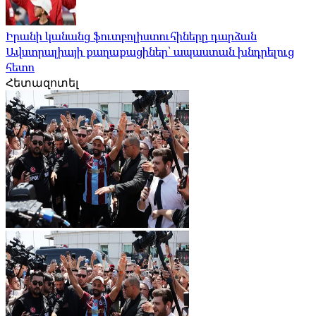
Իրանի կանանց ֆուտբոլիստուհիները դարձան
Ավստրալիայի քաղաքացիներ՝ ապաստան խնդրելուց
հետո
Հետազոտել