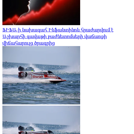
ՖԻՖԱ-ի նախագահ Ինֆանտինոն հրաժարվում է
Աշխարհի գավաթի բաժնետոմսերի վաճառքի
վիճահարույց ծրագրից