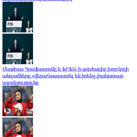
Մաթիաս Գրաֆստրոմը և ՖԻՖԱ-ի գործադիր խորհրդի
անդամները «վերահաստատել են իրենց լիակատար
աջակցությունը