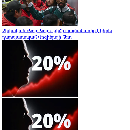
Չիլիական «Կոլո Կոլո» թիմը պայմանագիր է կնքել
դարպասապահ Վոզինյայի հետ