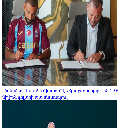
Մոհամեդ Սալահը միանում է «Տրաբզոնսպոր»-ին 19.6
միլիոն դոլարի պայմանագրով