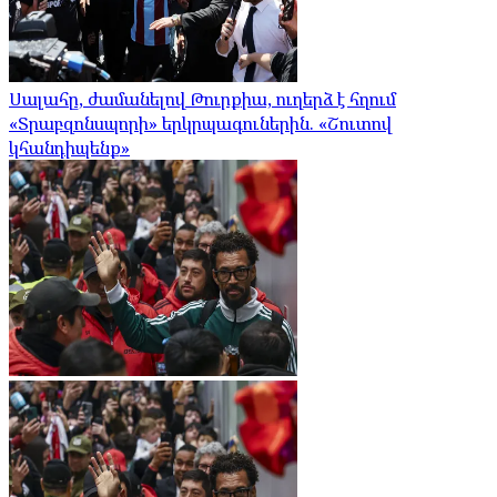
Սալահը, ժամանելով Թուրքիա, ուղերձ է հղում
«Տրաբզոնսպորի» երկրպագուներին. «Շուտով
կհանդիպենք»