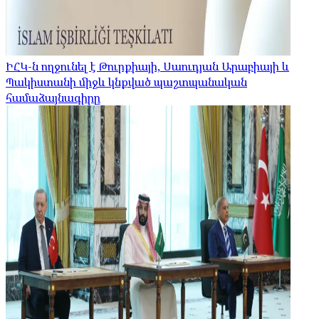
ԻՀԿ-ն ողջունել է Թուրքիայի, Սաուդյան Արաբիայի և
Պակիստանի միջև կնքված պաշտպանական
համաձայնագիրը