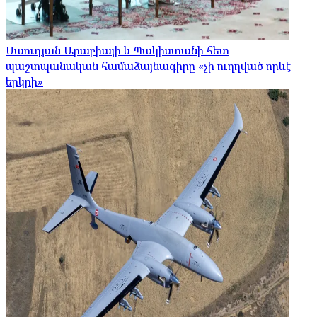
Սաուդյան Արաբիայի և Պակիստանի հետ
պաշտպանական համաձայնագիրը «չի ուղղված որևէ
երկրի»