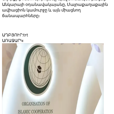
Անկարայի օդանավակայանը, Մայրաքաղաքային
ավիացիոն կամուրջը և այն միացնող
ճանապարհները։
ԱՂԲՅՈՒՐ
:
trt
ԱՌԱՋԱՐԿ