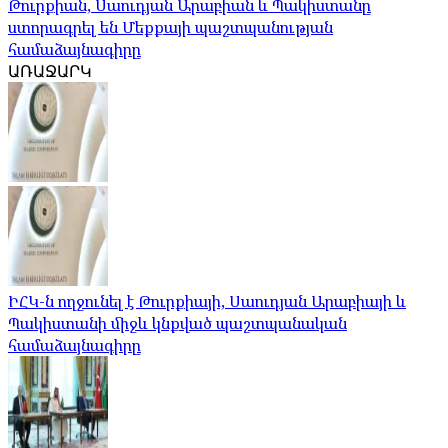
Թուրքիան, Սաուդյան Արաբիան և Պակիստանը
ստորագրել են Մեքքայի պաշտպանության
համաձայնագիրը
ԱՌԱՋԱՐԿ
ԻՀԿ-ն ողջունել է Թուրքիայի, Սաուդյան Արաբիայի և
Պակիստանի միջև կնքված պաշտպանական
համաձայնագիրը