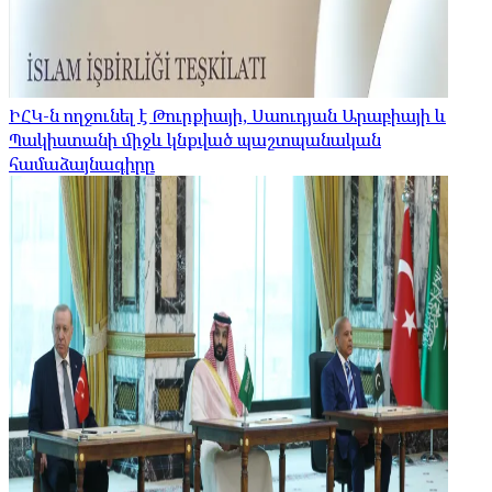
ԻՀԿ-ն ողջունել է Թուրքիայի, Սաուդյան Արաբիայի և
Պակիստանի միջև կնքված պաշտպանական
համաձայնագիրը