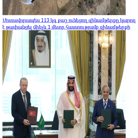
Մոտավորապես 113 կգ քաշ ունեցող զինամթերքը կարող
է թափանցել մինչև 1 մետր հաստությամբ զինամթերքի