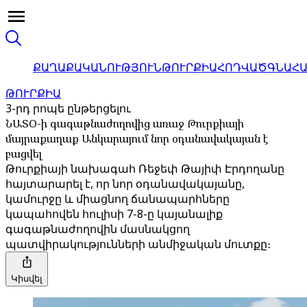
ՔԱՂԱՔԱԿԱՆՈՒԹՅՈՒՆ
ԹՈՒՐՔԻԱ
ՀՈԴՎԱԾ
ԳՆԱՀ
ԹՈՒՐՔԻԱ
3-րդ րոպե ընթերցելու
ՆԱՏՕ-ի գագաթնաժողովից առաջ Թուրքիայի
մայրաքաղաք Անկարայում նոր օդանավակայան է
բացվել
Թուրքիայի նախագահ Ռեջեփ Թայիփ Էրդողանը
հայտարարել է, որ նոր օդանավակայանը,
կամուրջը և միացնող ճանապարհները
կապահովեն հուլիսի 7-8-ը կայանալիք
գագաթնաժողովին մասնակցող
պատվիրակությունների անմիջական մուտքը։
Կիսվել