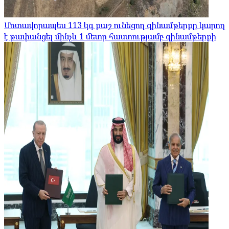
Մոտավորապես 113 կգ քաշ ունեցող զինամթերքը կարող
է թափանցել մինչև 1 մետր հաստությամբ զինամթերքի