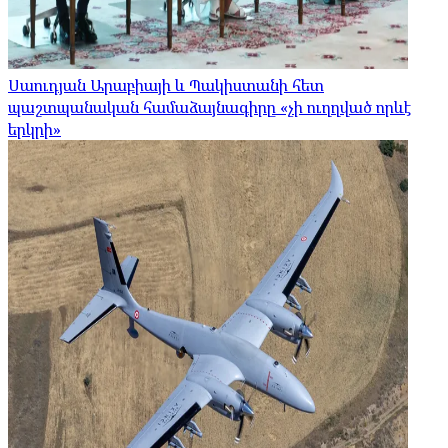
Սաուդյան Արաբիայի և Պակիստանի հետ
պաշտպանական համաձայնագիրը «չի ուղղված որևէ
երկրի»