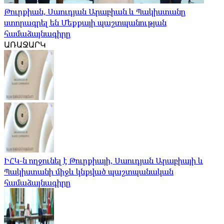
Թուրքիան, Սաուդյան Արաբիան և Պակիստանը
ստորագրել են Մեքքայի պաշտպանության
համաձայնագիրը
ԱՌԱՋԱՐԿ
ԻՀԿ-ն ողջունել է Թուրքիայի, Սաուդյան Արաբիայի և
Պակիստանի միջև կնքված պաշտպանական
համաձայնագիրը