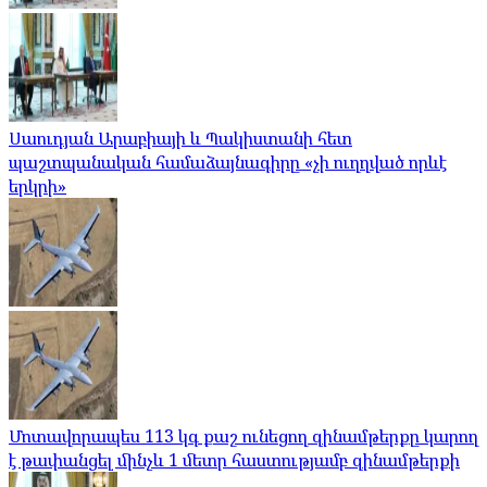
Սաուդյան Արաբիայի և Պակիստանի հետ
պաշտպանական համաձայնագիրը «չի ուղղված որևէ
երկրի»
Մոտավորապես 113 կգ քաշ ունեցող զինամթերքը կարող
է թափանցել մինչև 1 մետր հաստությամբ զինամթերքի