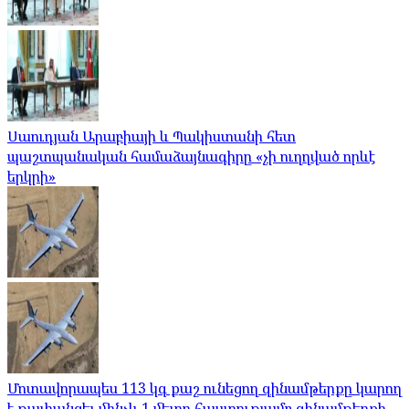
Սաուդյան Արաբիայի և Պակիստանի հետ
պաշտպանական համաձայնագիրը «չի ուղղված որևէ
երկրի»
Մոտավորապես 113 կգ քաշ ունեցող զինամթերքը կարող
է թափանցել մինչև 1 մետր հաստությամբ զինամթերքի