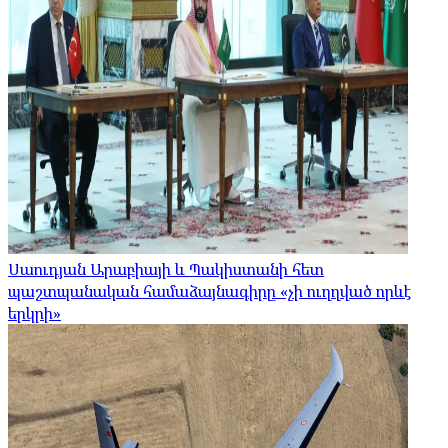
Սաուդյան Արաբիայի և Պակիստանի հետ
պաշտպանական համաձայնագիրը «չի ուղղված որևէ
երկրի»