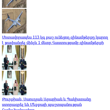
Մոտավորապես 113 կգ քաշ ունեցող զինամթերքը կարող
է թափանցել մինչև 1 մետր հաստությամբ զինամթերքի
Թուրքիան, Սաուդյան Արաբիան և Պակիստանը
ստորագրել են Մեքքայի պաշտպանության
համաձայնագիրը