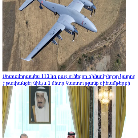
Մոտավորապես 113 կգ քաշ ունեցող զինամթերքը կարող
է թափանցել մինչև 1 մետր հաստությամբ զինամթերքի