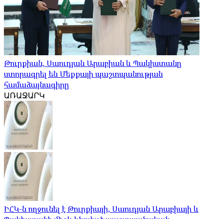
Թուրքիան, Սաուդյան Արաբիան և Պակիստանը
ստորագրել են Մեքքայի պաշտպանության
համաձայնագիրը
ԱՌԱՋԱՐԿ
ԻՀԿ-ն ողջունել է Թուրքիայի, Սաուդյան Արաբիայի և