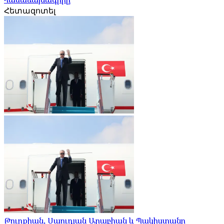
Հետազոտել
Թուրքիան, Սաուդյան Արաբիան և Պակիստանը