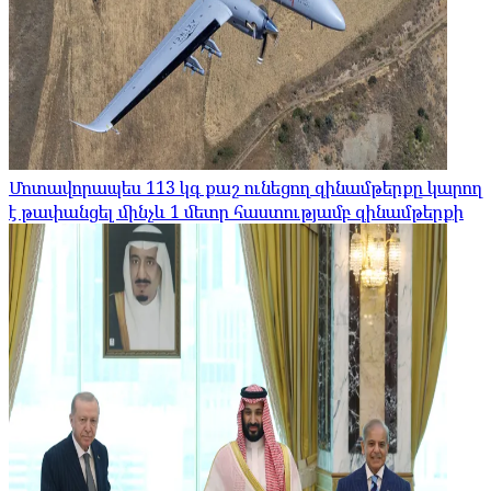
Մոտավորապես 113 կգ քաշ ունեցող զինամթերքը կարող
է թափանցել մինչև 1 մետր հաստությամբ զինամթերքի