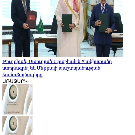
Թուրքիան, Սաուդյան Արաբիան և Պակիստանը
ստորագրել են Մեքքայի պաշտպանության
համաձայնագիրը
ԱՌԱՋԱՐԿ