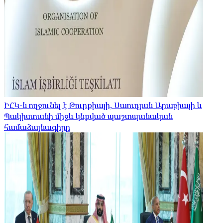
ԻՀԿ-ն ողջունել է Թուրքիայի, Սաուդյան Արաբիայի և
Պակիստանի միջև կնքված պաշտպանական
համաձայնագիրը