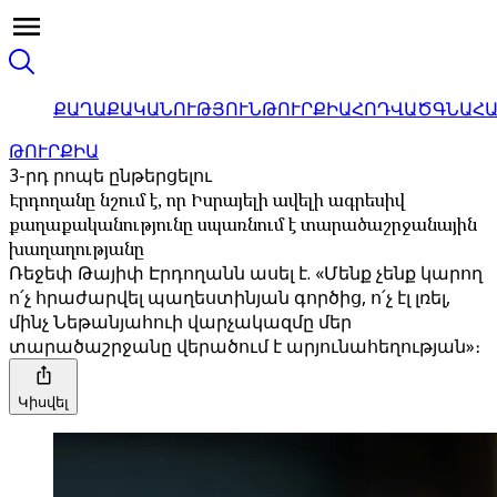
ՔԱՂԱՔԱԿԱՆՈՒԹՅՈՒՆ
ԹՈՒՐՔԻԱ
ՀՈԴՎԱԾ
ԳՆԱՀ
ԹՈՒՐՔԻԱ
3-րդ րոպե ընթերցելու
Էրդողանը նշում է, որ Իսրայելի ավելի ագրեսիվ
քաղաքականությունը սպառնում է տարածաշրջանային
խաղաղությանը
Ռեջեփ Թայիփ Էրդողանն ասել է. «Մենք չենք կարող
ո՛չ հրաժարվել պաղեստինյան գործից, ո՛չ էլ լռել,
մինչ Նեթանյահուի վարչակազմը մեր
տարածաշրջանը վերածում է արյունահեղության»։
Կիսվել