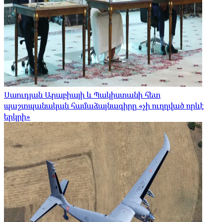
Սաուդյան Արաբիայի և Պակիստանի հետ
պաշտպանական համաձայնագիրը «չի ուղղված որևէ
երկրի»