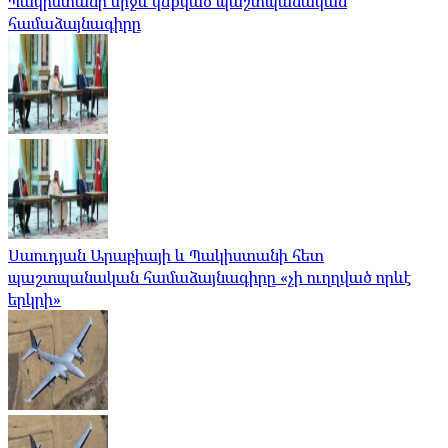
Պակիստանի միջև կնքված պաշտպանական
համաձայնագիրը
Սաուդյան Արաբիայի և Պակիստանի հետ
պաշտպանական համաձայնագիրը «չի ուղղված որևէ
երկրի»