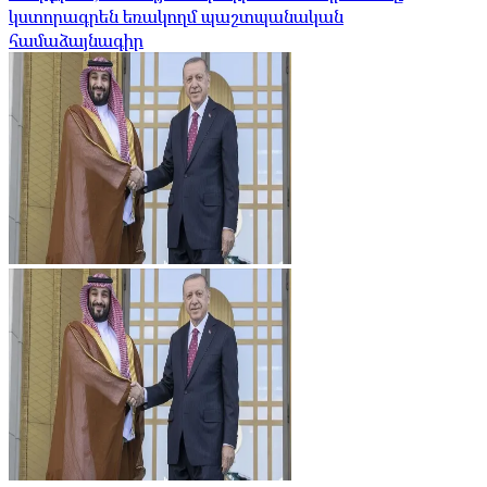
կստորագրեն եռակողմ պաշտպանական
համաձայնագիր