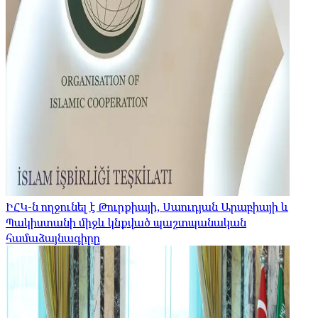
ԻՀԿ-ն ողջունել է Թուրքիայի, Սաուդյան Արաբիայի և
Պակիստանի միջև կնքված պաշտպանական
համաձայնագիրը