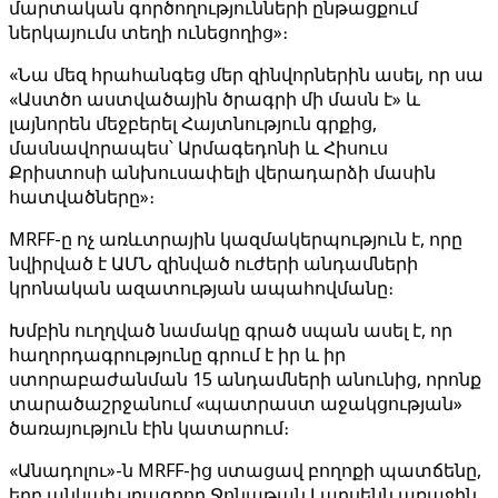
մարտական ​​գործողությունների ընթացքում
ներկայումս տեղի ունեցողից»։
«Նա մեզ հրահանգեց մեր զինվորներին ասել, որ սա
«Աստծո աստվածային ծրագրի մի մասն է» և
լայնորեն մեջբերել Հայտնություն գրքից,
մասնավորապես՝ Արմագեդոնի և Հիսուս
Քրիստոսի անխուսափելի վերադարձի մասին
հատվածները»։
MRFF-ը ոչ առևտրային կազմակերպություն է, որը
նվիրված է ԱՄՆ զինված ուժերի անդամների
կրոնական ազատության ապահովմանը։
Խմբին ուղղված նամակը գրած սպան ասել է, որ
հաղորդագրությունը գրում է իր և իր
ստորաբաժանման 15 անդամների անունից, որոնք
տարածաշրջանում «պատրաստ աջակցության»
ծառայություն էին կատարում։
«Անադոլու»-ն MRFF-ից ստացավ բողոքի պատճենը,
երբ անկախ լրագրող Ջոնաթան Լարսենն առաջին