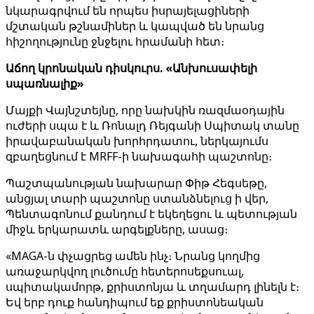
նկարագրվում են որպես իսրայելացիների
մշտական ​​թշնամիներ և կապված են նրանց
հիշողությունը ջնջելու հրամանի հետ։
Աճող կրոնական դիսկուրս. «Անխուսափելի
սպառնալիք»
Մայքի Վայնշտեյնը, որը նախկին ռազմաօդային
ուժերի սպա է և Ռոնալդ Ռեյգանի Սպիտակ տանը
իրավաբանական խորհրդատու, ներկայումս
զբաղեցնում է MRFF-ի նախագահի պաշտոնը։
Պաշտպանության նախարար Փիթ Հեգսեթը,
անցյալ տարի պաշտոնը ստանձնելուց ի վեր,
Պենտագոնում քանդում է եկեղեցու և պետության
միջև երկարատև արգելքները, ասաց։
«MAGA-ն փչացրեց ամեն ինչ։ Նրանց կողմից
առաջարկվող լուծումը հետերոսեքսուալ,
սպիտակամորթ, քրիստոնյա և տղամարդ լինելն է։
Եվ երբ դուք հանդիպում եք քրիստոնեական