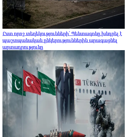
Ըստ որոշ տեղեկությունների՝ Պենտագոնը խնդրել է
պաշտպանական ընկերություններին արագացնել
արտադրությունը