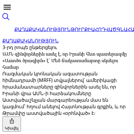
ՔԱՂԱՔԱԿԱՆՈՒԹՅՈՒՆ
ԹՈՒՐՔԻԱ
ՀՈԴՎԱԾ
ԳՆԱՀ
ՔԱՂԱՔԱԿԱՆՈՒԹՅՈՒՆ
3-րդ րոպե ընթերցելու
ԱՄՆ զինվորներին ասել է, որ Իրանի հետ պատերազմը
«Աստծո ծրագիրն» է՝ Մեծ ճակատամարտը սկսելու
համար
Ռազմական կրոնական ազատության
հիմնադրամի (MRFF) տվյալներով՝ ամերիկացի
հրամանատարները զինվորներին ասել են, որ
Իրանի վրա ԱՄՆ-ի հարձակումները
Աստվածաշնչյան մարգարեության մաս են
կազմում՝ հղում անելով Հայտնության գրքին, և որ
Թրամփը աստվածային «օրհնված» է։
Կիսվել