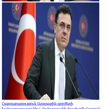
Հայտարարություն Արտաքին գործերի
նախարարությունից՝ Հունաստանի Տուրիզմի Հատուկ