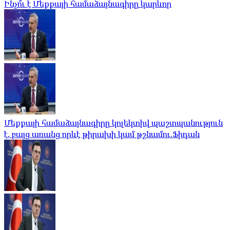
Ինչո՞ւ է Մեքքայի համաձայնագիրը կարևոր
Մեքքայի համաձայնագիրը կոլեկտիվ պաշտպանություն
է, բայց առանց որևէ թիրախի կամ թշնամու.Ֆիդան