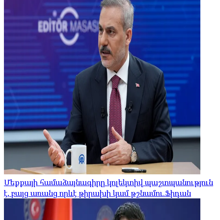
Մեքքայի համաձայնագիրը կոլեկտիվ պաշտպանություն
է, բայց առանց որևէ թիրախի կամ թշնամու.Ֆիդան