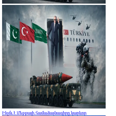
Ինչո՞ւ է Մեքքայի համաձայնագիրը կարևոր