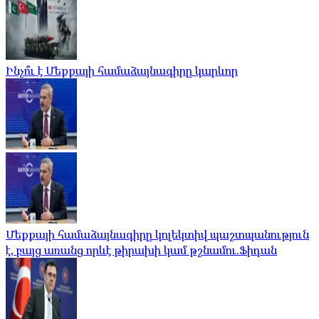
Ինչո՞ւ է Մեքքայի համաձայնագիրը կարևոր
Մեքքայի համաձայնագիրը կոլեկտիվ պաշտպանություն
է, բայց առանց որևէ թիրախի կամ թշնամու.Ֆիդան