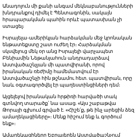
Անադոլուն մի քանի անգամ մեկնաբանությունների
խնդրանքով դիմել է Պենտագոնին, սակայն
հրապարակման պահին որևէ պատասխան չի
ստացել։
Իսրայելա-ամերիկյան հարձակման մեջ կրոնական
ենթատեքստը շատ ուժեղ էր։ Հարձակման
սկսվելուց մեկ օր անց Իսրայելի վարչապետ
Բենիամին Նեթանյահուն անդրադարձավ
Աստվածաշնչյան մի պատվիրանի, որով
իրանական ռեժիմը համեմատվում էր
Աստվածաշնչի հին թշնամու հետ. պատվիրան, որը
նաև օգտագործվել էր պաղեստինցիների դեմ։
Այցելելով իրանական հրթիռի հարվածի տակ
գտնվող տարածք՝ նա ասաց. «Այս շաբաթվա
Թորայի գլխում գրված է. «Հիշե՛ք, թե ինչ արեցին ձեզ
ամաղեկացիները»։ Մենք հիշում ենք և գործում
ենք»։
Ամաղեկացիները Եբրայերեն Աստվածաշնչում