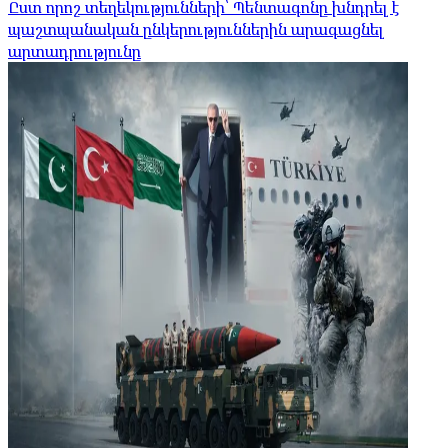
Ըստ որոշ տեղեկությունների՝ Պենտագոնը խնդրել է
պաշտպանական ընկերություններին արագացնել
արտադրությունը