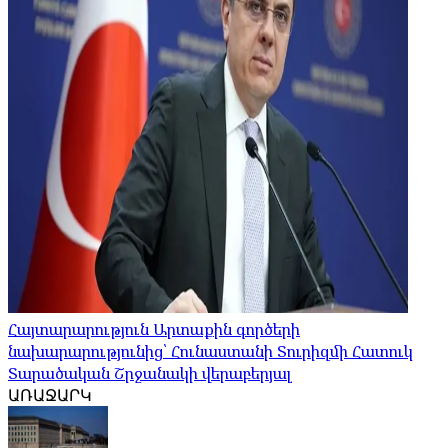
Հայտարարություն Արտաքին գործերի
նախարարությունից՝ Հունաստանի Տուրիզմի Հատուկ
Տարածական Շրջանակի վերաբերյալ
ԱՌԱՋԱՐԿ