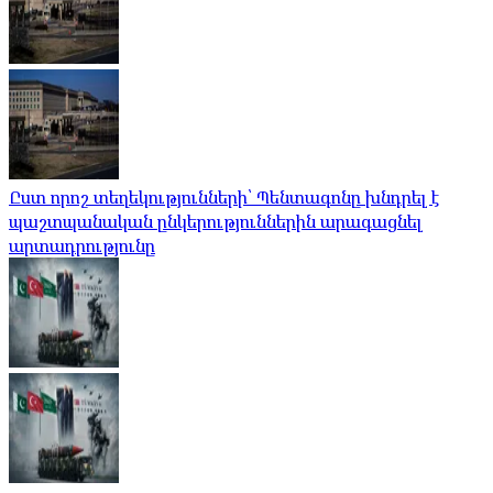
Ըստ որոշ տեղեկությունների՝ Պենտագոնը խնդրել է
պաշտպանական ընկերություններին արագացնել
արտադրությունը