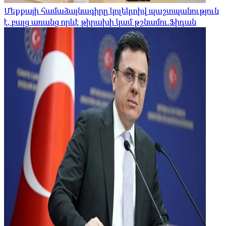
Մեքքայի համաձայնագիրը կոլեկտիվ պաշտպանություն
է, բայց առանց որևէ թիրախի կամ թշնամու.Ֆիդան