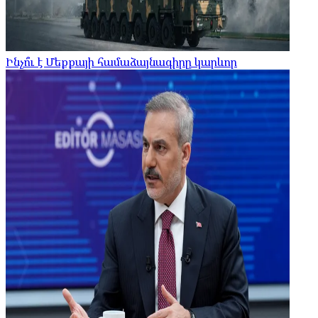
Ինչո՞ւ է Մեքքայի համաձայնագիրը կարևոր