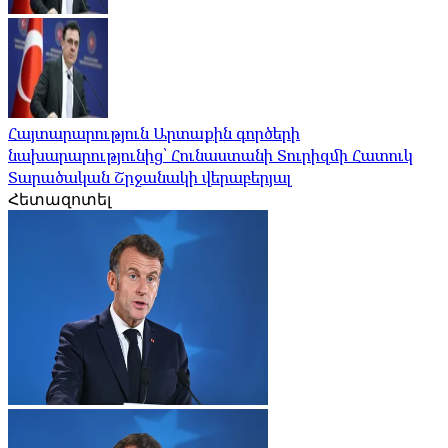
Հայտարարություն Արտաքին գործերի
նախարարությունից՝ Հունաստանի Տուրիզմի Հատուկ
Տարածական Շրջանակի վերաբերյալ
Հետազոտել