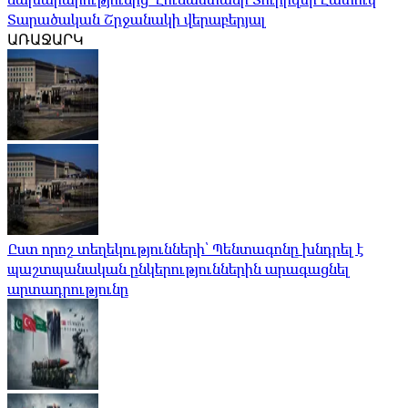
Տարածական Շրջանակի վերաբերյալ
ԱՌԱՋԱՐԿ
Ըստ որոշ տեղեկությունների՝ Պենտագոնը խնդրել է
պաշտպանական ընկերություններին արագացնել
արտադրությունը