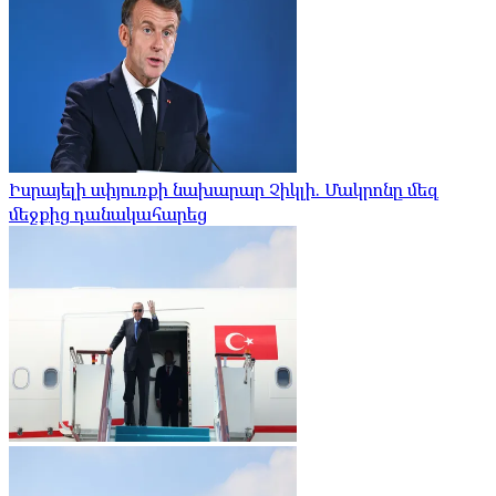
Իսրայելի սփյուռքի նախարար Չիկլի. Մակրոնը մեզ
մեջքից դանակահարեց