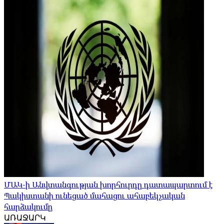
ՄԱԿ-ի Անվտանգության խորհուրդը դատապարտում է
Պակիստանի ունեցած մահացու ահաբեկչական
հարձակումը
ԱՌԱՋԱՐԿ