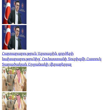
Հայտարարություն Արտաքին գործերի
նախարարությունից՝ Հունաստանի Տուրիզմի Հատուկ
Տարածական Շրջանակի վերաբերյալ