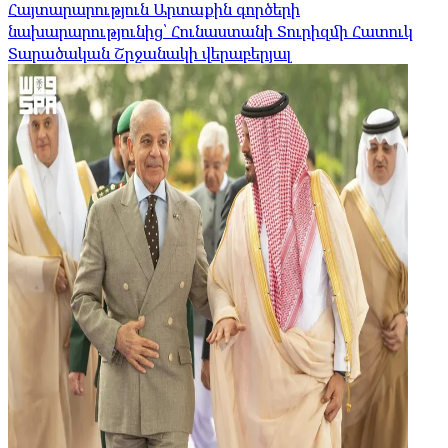
Հայտարարություն Արտաքին գործերի
նախարարությունից՝ Հունաստանի Տուրիզմի Հատուկ
Տարածական Շրջանակի վերաբերյալ