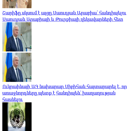
Շարիֆը սկսում է այցը Սաուդյան Արաբիա՝ հանդիպելու
Սաուդյան Արաբիայի և Թուրքիայի ղեկավարների հետ
Ուկրաինայի ԱԳ նախարար Սիբիհան հայտարարել է, որ
առաջնորդները պետք է հանդիպեն՝ խաղաղության
հասնելու