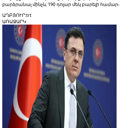
բարձրանալ մինչև 190 դոլար մեկ բարելի համար։
ԱՂԲՅՈՒՐ
:
trt
ԱՌԱՋԱՐԿ