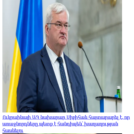
Ուկրաինայի ԱԳ նախարար Սիբիհան հայտարարել է, որ
առաջնորդները պետք է հանդիպեն՝ խաղաղության
հասնելու