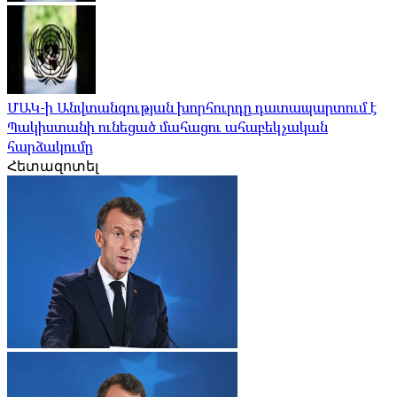
ՄԱԿ-ի Անվտանգության խորհուրդը դատապարտում է
Պակիստանի ունեցած մահացու ահաբեկչական
հարձակումը
Հետազոտել