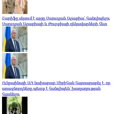
Շարիֆը սկսում է այցը Սաուդյան Արաբիա՝ հանդիպելու
Սաուդյան Արաբիայի և Թուրքիայի ղեկավարների հետ
Ուկրաինայի ԱԳ նախարար Սիբիհան հայտարարել է, որ
առաջնորդները պետք է հանդիպեն՝ խաղաղության
հասնելու