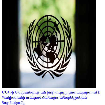
ՄԱԿ-ի Անվտանգության խորհուրդը դատապարտում է
Պակիստանի ունեցած մահացու ահաբեկչական
հարձակումը