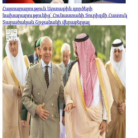
Հայտարարություն Արտաքին գործերի
նախարարությունից՝ Հունաստանի Տուրիզմի Հատուկ
Տարածական Շրջանակի վերաբերյալ