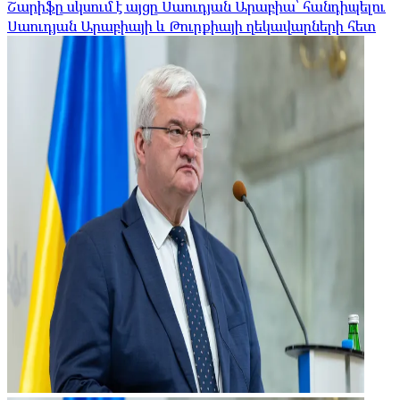
Շարիֆը սկսում է այցը Սաուդյան Արաբիա՝ հանդիպելու
Սաուդյան Արաբիայի և Թուրքիայի ղեկավարների հետ