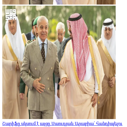
Շարիֆը սկսում է այցը Սաուդյան Արաբիա՝ հանդիպելու