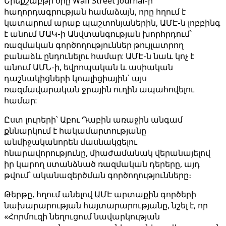
Երեքշաբթի օրը Wall Street Journal-ի
հաղորդագրության համաձայն, որը հղում է
կատարում արաբ պաշտոնյաներին, ԱՄԷ-ն լոբբինգ
է անում ՄԱԿ-ի Անվտանգության խորհրդում՝
ռազմական գործողություններ թույլատրող
բանաձև ընդունելու համար: ԱՄԷ-ն նաև կոչ է
անում ԱՄՆ-ի, եվրոպական և ասիական
դաշնակիցների կոալիցիային՝ այս
ռազմավարական ջրային ուղին ապահովելու
համար:
Ըստ լուրերի՝ Աբու Դաբին առաջին անգամ
քննարկում է հակամարտությանը
անմիջականորեն մասնակցելու
հնարավորությունը, միաժամանակ վերանայելով
իր կարող ստանձնած ռազմական դերերը, այդ
թվում՝ ականազերծման գործողությունները։
Թերթը, հղում անելով ԱՄԷ արտաքին գործերի
նախարարության հայտարարությանը, նշել է, որ
«Հորմուզի նեղուցում նավարկության