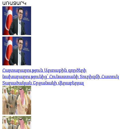
ԱՌԱՋԱՐԿ
Հայտարարություն Արտաքին գործերի
նախարարությունից՝ Հունաստանի Տուրիզմի Հատուկ
Տարածական Շրջանակի վերաբերյալ