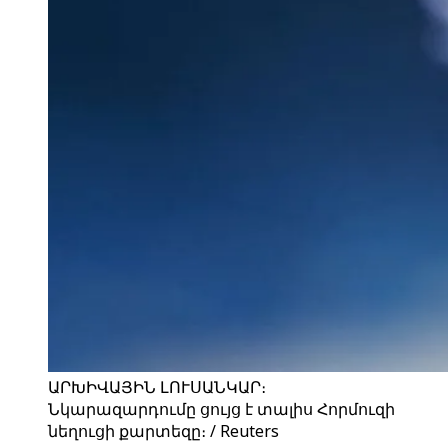
ԱՐԽԻՎԱՅԻՆ ԼՈՒՍԱՆԿԱՐ։
Նկարազարդումը ցույց է տալիս Հորմուզի
նեղուցի քարտեզը։ / Reuters