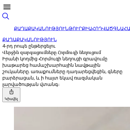
ՔԱՂԱՔԱԿԱՆՈՒԹՅՈՒՆ
ԹՈՒՐՔԻԱ
ՀՈԴՎԱԾ
ԳՆԱՀ
ՔԱՂԱՔԱԿԱՆՈՒԹՅՈՒՆ
4-րդ րոպե ընթերցելու
Վերջին զարգացումները Հորմուզի նեղուցում
Իրանի կողմից Հորմուզի նեղուցի գրավումը
խաթարեց համաշխարհային նավթային
շուկաները. առաքումները դադարեցվեցին, գները
բարձրացան, և ի հայտ եկավ ռազմական
լարվածության վտանգ։
Կիսվել