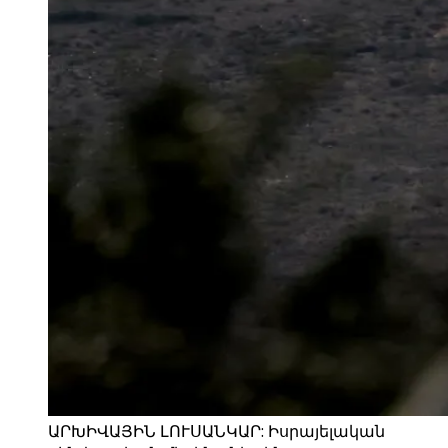
ԱՐԽԻՎԱՅԻՆ ԼՈՒՍԱՆԿԱՐ: Իսրայելական