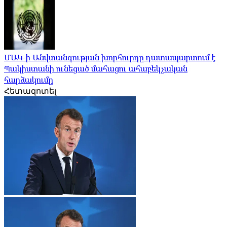
ՄԱԿ-ի Անվտանգության խորհուրդը դատապարտում է
Պակիստանի ունեցած մահացու ահաբեկչական
հարձակումը
Հետազոտել