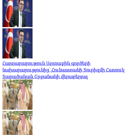
Հայտարարություն Արտաքին գործերի
նախարարությունից՝ Հունաստանի Տուրիզմի Հատուկ
Տարածական Շրջանակի վերաբերյալ