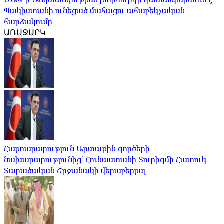
Պակիստանի ունեցած մահացու ահաբեկչական
հարձակումը
ԱՌԱՋԱՐԿ
Հայտարարություն Արտաքին գործերի
նախարարությունից՝ Հունաստանի Տուրիզմի Հատուկ
Տարածական Շրջանակի վերաբերյալ