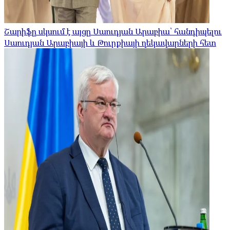
Շարիֆը սկսում է այցը Սաուդյան Արաբիա՝ հանդիպելու
Սաուդյան Արաբիայի և Թուրքիայի ղեկավարների հետ