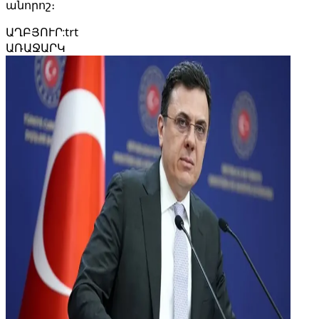
անորոշ։
ԱՂԲՅՈՒՐ
:
trt
ԱՌԱՋԱՐԿ