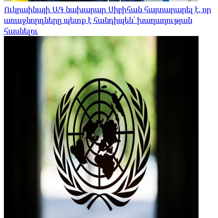
Ուկրաինայի ԱԳ նախարար Սիբիհան հայտարարել է, որ
առաջնորդները պետք է հանդիպեն՝ խաղաղության
հասնելու