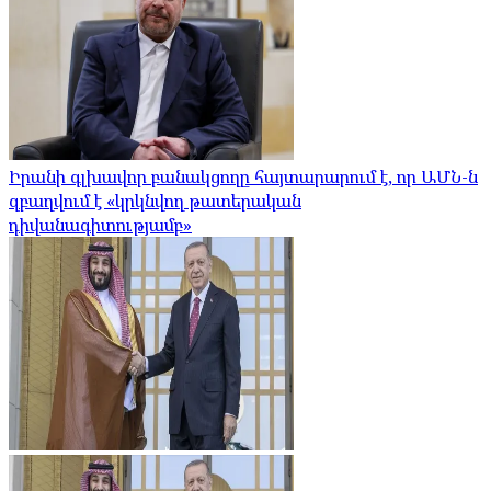
Իրանի գլխավոր բանակցողը հայտարարում է, որ ԱՄՆ-ն
զբաղվում է «կրկնվող թատերական
դիվանագիտությամբ»