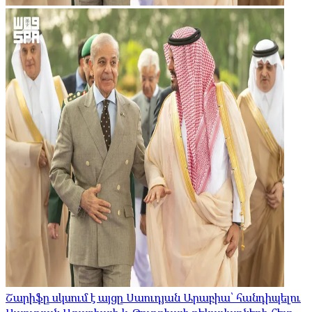
Շարիֆը սկսում է այցը Սաուդյան Արաբիա՝ հանդիպելու