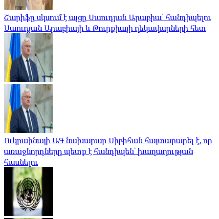
Շարիֆը սկսում է այցը Սաուդյան Արաբիա՝ հանդիպելու
Սաուդյան Արաբիայի և Թուրքիայի ղեկավարների հետ
Ուկրաինայի ԱԳ նախարար Սիբիհան հայտարարել է, որ
առաջնորդները պետք է հանդիպեն՝ խաղաղության
հասնելու