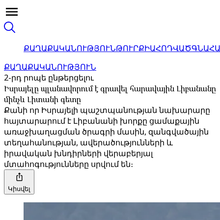
ՔԱՂԱՔԱԿԱՆՈՒԹՅՈՒՆ
ԹՈՒՐՔԻԱ
ՀՈԴՎԱԾ
ԳՆԱՀ
ՔԱՂԱՔԱԿԱՆՈՒԹՅՈՒՆ
2-րդ րոպե ընթերցելու
Իսրայելը պլանավորում է գրավել հարավային Լիբանանը
մինչև Լիտանի գետը
Քանի որ Իսրայելի պաշտպանության նախարարը
հայտարարում է Լիբանանի խորքը ցամաքային
առաջխաղացման ծրագրի մասին, զանգվածային
տեղահանության, ավերածությունների և
իրավական խնդիրների վերաբերյալ
մտահոգությունները սրվում են։
Կիսվել