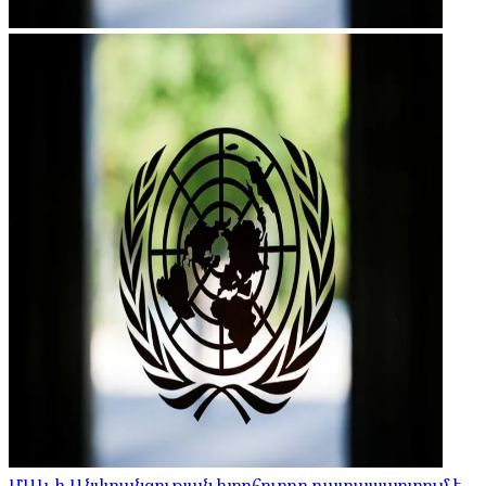
ՄԱԿ-ի Անվտանգության խորհուրդը դատապարտում է