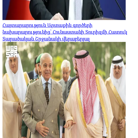
Հայտարարություն Արտաքին գործերի
նախարարությունից՝ Հունաստանի Տուրիզմի Հատուկ
Տարածական Շրջանակի վերաբերյալ