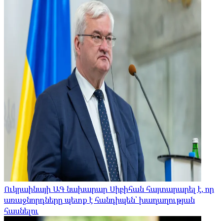
Ուկրաինայի ԱԳ նախարար Սիբիհան հայտարարել է, որ
առաջնորդները պետք է հանդիպեն՝ խաղաղության
հասնելու