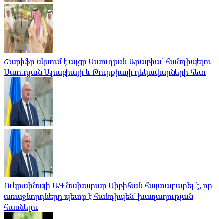
Շարիֆը սկսում է այցը Սաուդյան Արաբիա՝ հանդիպելու
Սաուդյան Արաբիայի և Թուրքիայի ղեկավարների հետ
Ուկրաինայի ԱԳ նախարար Սիբիհան հայտարարել է, որ
առաջնորդները պետք է հանդիպեն՝ խաղաղության
հասնելու