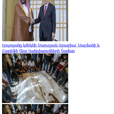
Էրդողանը կմեկնի Սաուդյան Արաբիա՝ Սալմանի և
Շարիֆի հետ հանդիպումների համար