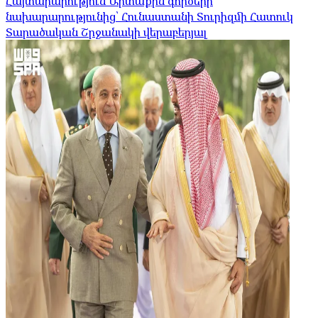
Հայտարարություն Արտաքին գործերի
նախարարությունից՝ Հունաստանի Տուրիզմի Հատուկ
Տարածական Շրջանակի վերաբերյալ