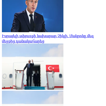
Իսրայելի սփյուռքի նախարար Չիկլի. Մակրոնը մեզ
մեջքից դանակահարեց