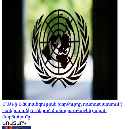
ՄԱԿ-ի Անվտանգության խորհուրդը դատապարտում է
Պակիստանի ունեցած մահացու ահաբեկչական
հարձակումը
ԱՌԱՋԱՐԿ