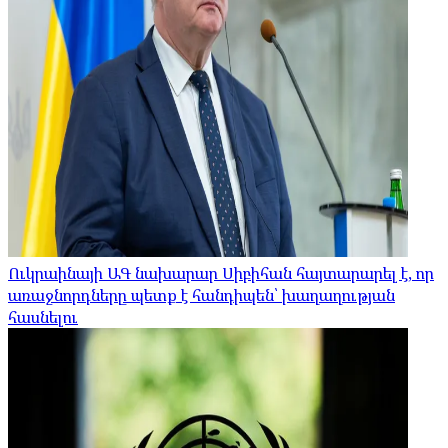
Ուկրաինայի ԱԳ նախարար Սիբիհան հայտարարել է, որ
առաջնորդները պետք է հանդիպեն՝ խաղաղության
հասնելու