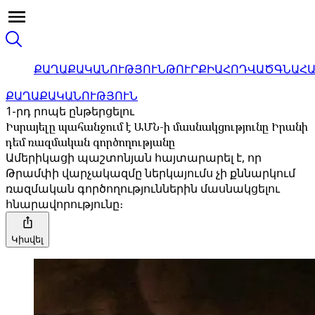
ՔԱՂԱՔԱԿԱՆՈՒԹՅՈՒՆ
ԹՈՒՐՔԻԱ
ՀՈԴՎԱԾ
ԳՆԱՀ
ՔԱՂԱՔԱԿԱՆՈՒԹՅՈՒՆ
1-րդ րոպե ընթերցելու
Իսրայելը պահանջում է ԱՄՆ-ի մասնակցությունը Իրանի
դեմ ռազմական գործողությանը
Ամերիկացի պաշտոնյան հայտարարել է, որ
Թրամփի վարչակազմը ներկայումս չի քննարկում
ռազմական գործողություններին մասնակցելու
հնարավորությունը։
Կիսվել