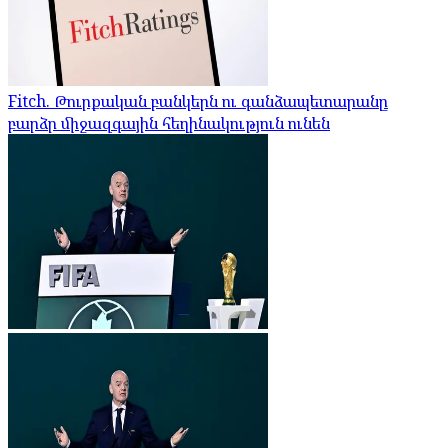
Fitch. Թուրքական բանկերն ու գանձապետարանը
բարձր միջազգային հեղինակություն ունեն