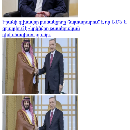
Իրանի գլխավոր բանակցողը հայտարարում է, որ ԱՄՆ-ն
զբաղվում է «կրկնվող թատերական
դիվանագիտությամբ»