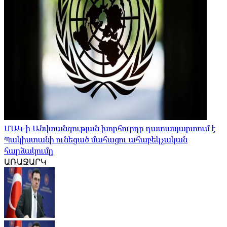
ՄԱԿ-ի Անվտանգության խորհուրդը դատապարտում է
Պակիստանի ունեցած մահացու ահաբեկչական
հարձակումը
ԱՌԱՋԱՐԿ