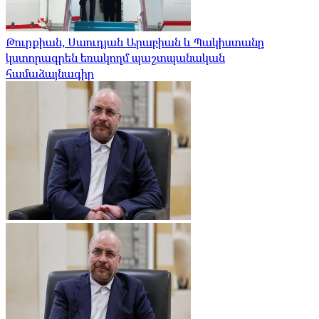
Թուրքիան, Սաուդյան Արաբիան և Պակիստանը
կստորագրեն եռակողմ պաշտպանական
համաձայնագիր