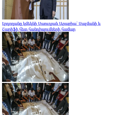
Էրդողանը կմեկնի Սաուդյան Արաբիա՝ Սալմանի և
Շարիֆի հետ հանդիպումների համար