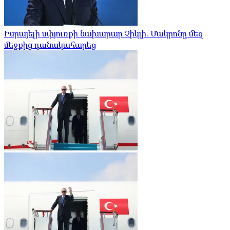
Իսրայելի սփյուռքի նախարար Չիկլի. Մակրոնը մեզ
մեջքից դանակահարեց