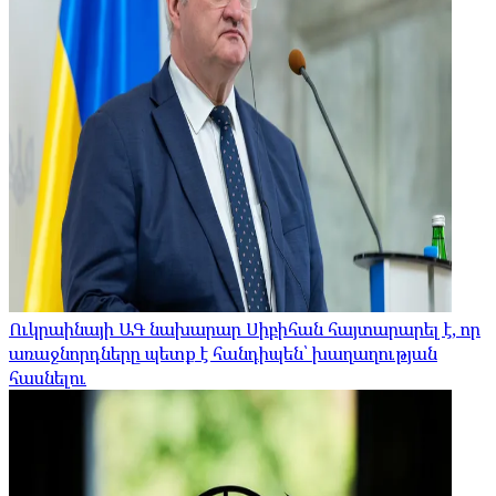
Ուկրաինայի ԱԳ նախարար Սիբիհան հայտարարել է, որ
առաջնորդները պետք է հանդիպեն՝ խաղաղության
հասնելու