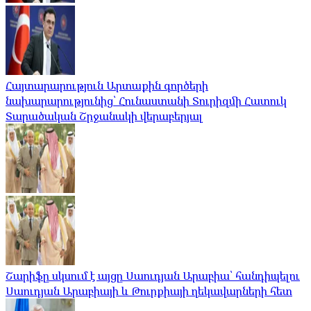
Հայտարարություն Արտաքին գործերի
նախարարությունից՝ Հունաստանի Տուրիզմի Հատուկ
Տարածական Շրջանակի վերաբերյալ
Շարիֆը սկսում է այցը Սաուդյան Արաբիա՝ հանդիպելու
Սաուդյան Արաբիայի և Թուրքիայի ղեկավարների հետ