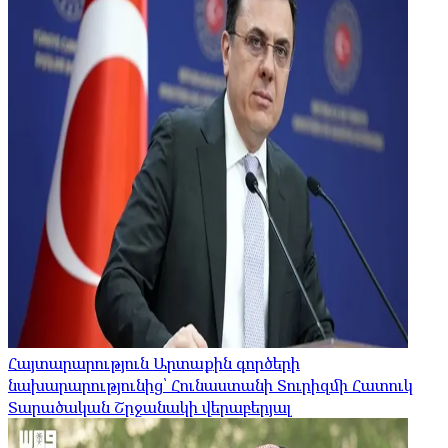
Հայտարարություն Արտաքին գործերի
նախարարությունից՝ Հունաստանի Տուրիզմի Հատուկ
Տարածական Շրջանակի վերաբերյալ