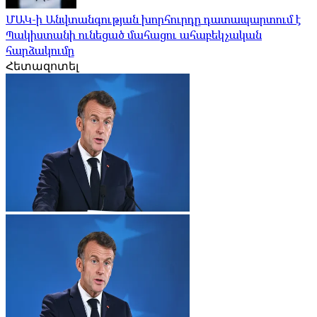
ՄԱԿ-ի Անվտանգության խորհուրդը դատապարտում է
Պակիստանի ունեցած մահացու ահաբեկչական
հարձակումը
Հետազոտել