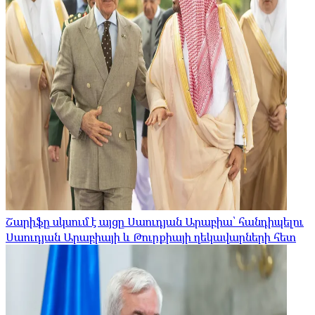
Շարիֆը սկսում է այցը Սաուդյան Արաբիա՝ հանդիպելու
Սաուդյան Արաբիայի և Թուրքիայի ղեկավարների հետ