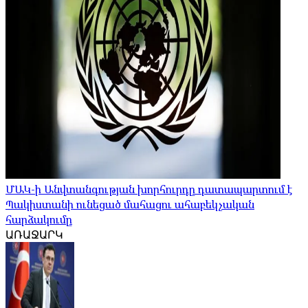
ՄԱԿ-ի Անվտանգության խորհուրդը դատապարտում է
Պակիստանի ունեցած մահացու ահաբեկչական
հարձակումը
ԱՌԱՋԱՐԿ