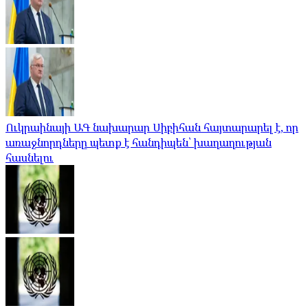
Ուկրաինայի ԱԳ նախարար Սիբիհան հայտարարել է, որ
առաջնորդները պետք է հանդիպեն՝ խաղաղության
հասնելու