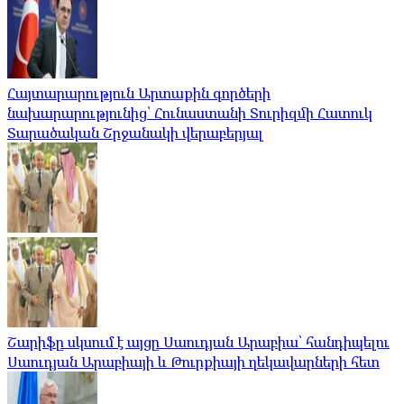
Հայտարարություն Արտաքին գործերի
նախարարությունից՝ Հունաստանի Տուրիզմի Հատուկ
Տարածական Շրջանակի վերաբերյալ
Շարիֆը սկսում է այցը Սաուդյան Արաբիա՝ հանդիպելու
Սաուդյան Արաբիայի և Թուրքիայի ղեկավարների հետ