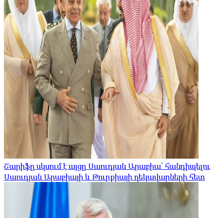
Շարիֆը սկսում է այցը Սաուդյան Արաբիա՝ հանդիպելու
Սաուդյան Արաբիայի և Թուրքիայի ղեկավարների հետ