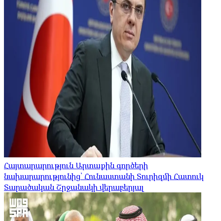
Հայտարարություն Արտաքին գործերի
նախարարությունից՝ Հունաստանի Տուրիզմի Հատուկ
Տարածական Շրջանակի վերաբերյալ