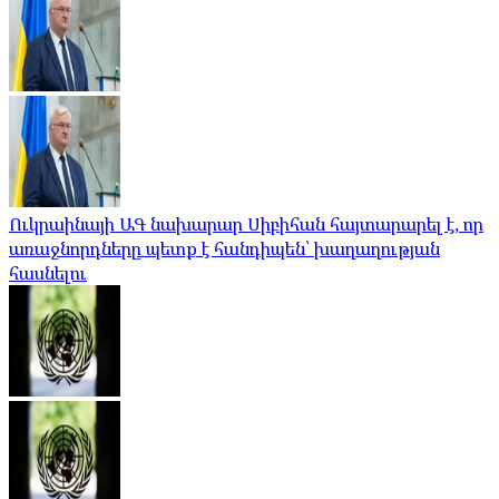
Ուկրաինայի ԱԳ նախարար Սիբիհան հայտարարել է, որ
առաջնորդները պետք է հանդիպեն՝ խաղաղության
հասնելու