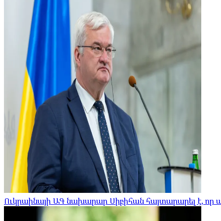
Ուկրաինայի ԱԳ նախարար Սիբիհան հայտարարել է, որ 