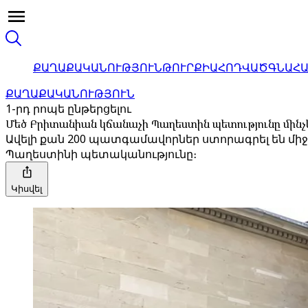
ՔԱՂԱՔԱԿԱՆՈՒԹՅՈՒՆ
ԹՈՒՐՔԻԱ
ՀՈԴՎԱԾ
ԳՆԱՀ
ՔԱՂԱՔԱԿԱՆՈՒԹՅՈՒՆ
1-րդ րոպե ընթերցելու
Մեծ Բրիտանիան կճանաչի Պաղեստին պետությունը մինչև
Ավելի քան 200 պատգամավորներ ստորագրել են միջ
Պաղեստինի պետականությունը։
Կիսվել