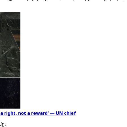
 a right, not a reward' — UN chief
մը։