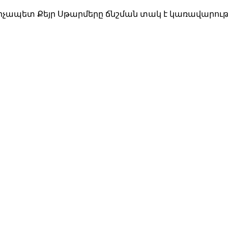
արչապետ Քեյր Սթարմերը ճնշման տակ է կառավարու