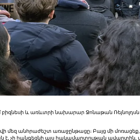
ւմ բիզնեսի և առևտրի նախարար Ջոնաթան Ռեյնոլդսն 
ովի մեզ անհրաժեշտ առաջընթացը։ Բայց մի մոռացեք, 
 է, չի հանգեցնի այս հակամարտության ավարտին, ապ