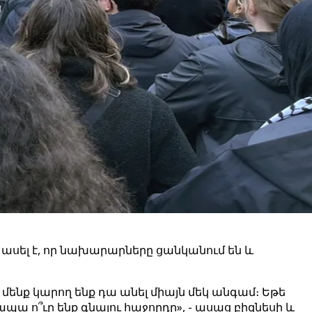
ասել է, որ նախարարները ցանկանում են և
մենք կարող ենք դա անել միայն մեկ անգամ։ Եթե
ա ո՞ւր ենք գնալու հաջորդը», - ասաց բիզնեսի և