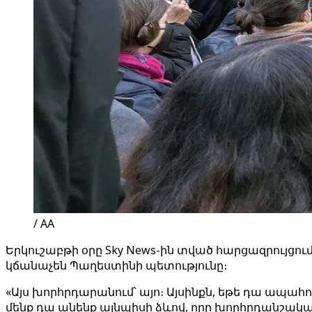
/ AA
Երկուշաբթի օրը Sky News-ին տված հարցազրույցո
կճանաչեն Պաղեստինի պետությունը։
«Այս խորհրդարանում՝ այո։ Այսինքն, եթե դա ապահ
մենք դա անենք այնպիսի ձևով, որը խորհրդանշական