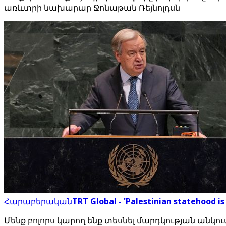
առևտրի նախարար Ջոնաթան Ռեյնոլդսն
Հարաբերական
TRT Global - 'Palestinian statehood is
Մենք բոլորս կարող ենք տեսնել մարդկության անկու