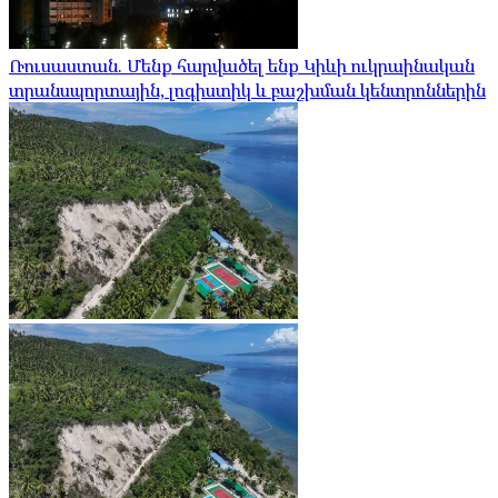
Ռուսաստան. Մենք հարվածել ենք Կիևի ուկրաինական
տրանսպորտային, լոգիստիկ և բաշխման կենտրոններին