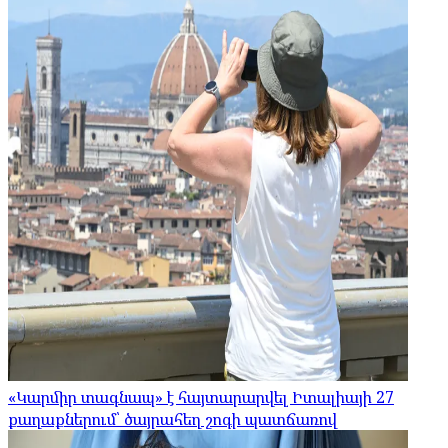
«Կարմիր տագնապ» է հայտարարվել Իտալիայի 27
քաղաքներում՝ ծայրահեղ շոգի պատճառով