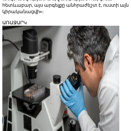
հետևաբար, այս արգելքը անհրաժեշտ է, ուստի այն
կիրականացվի»։
ԱՌԱՋԱՐԿ