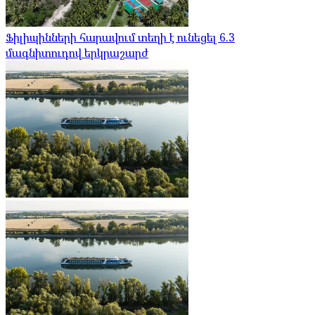
Ֆիլիպինների հարավում տեղի է ունեցել 6.3
մագնիտուդով երկրաշարժ