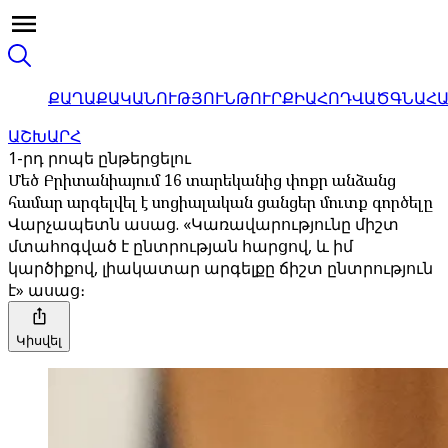
ՔԱՂԱՔԱԿԱՆՈՒԹՅՈՒՆ
ԹՈՒՐՔԻԱ
ՀՈԴՎԱԾ
ԳՆԱՀ
ԱՇԽԱՐՀ
1-րդ րոպե ընթերցելու
Մեծ Բրիտանիայում 16 տարեկանից փոքր անձանց
համար արգելվել է սոցիալական ցանցեր մուտք գործելը
Վարչապետն ասաց. «Կառավարությունը միշտ
մտահոգված է ընտրության հարցով, և իմ
կարծիքով, լիակատար արգելքը ճիշտ ընտրություն
է» ասաց։
Կիսվել