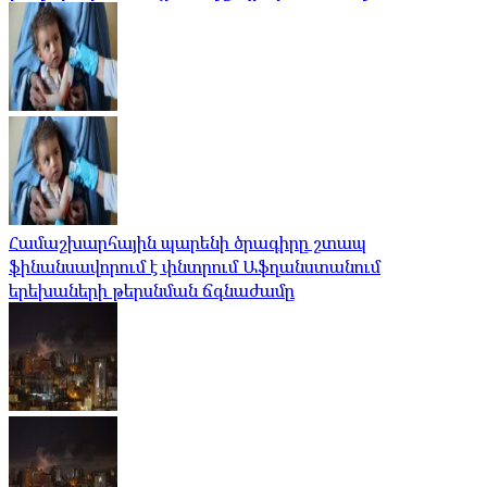
Համաշխարհային պարենի ծրագիրը շտապ
ֆինանսավորում է փնտրում Աֆղանստանում
երեխաների թերսնման ճգնաժամը