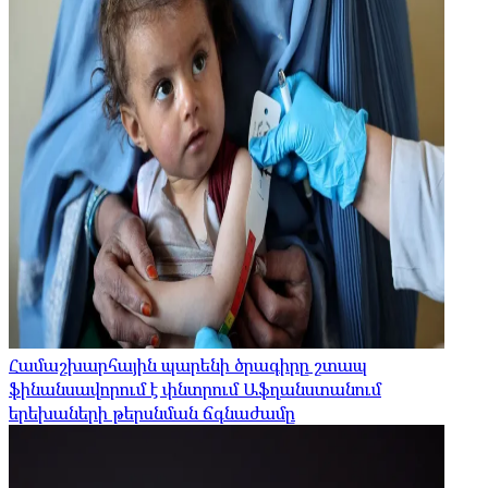
Համաշխարհային պարենի ծրագիրը շտապ
ֆինանսավորում է փնտրում Աֆղանստանում
երեխաների թերսնման ճգնաժամը