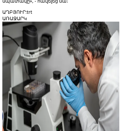
նպատակը», - հավելեց նա։
ԱՂԲՅՈՒՐ
:
trt
ԱՌԱՋԱՐԿ