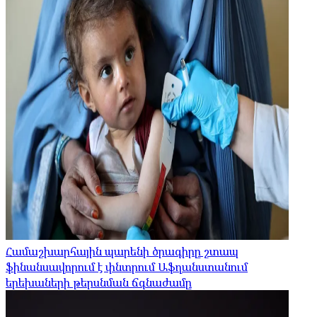
Համաշխարհային պարենի ծրագիրը շտապ
ֆինանսավորում է փնտրում Աֆղանստանում
երեխաների թերսնման ճգնաժամը