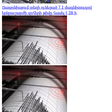
Ճապոնիայում տեղի ունեցած 7.1 մագնիտուդով
երկրաշարժի զոհերի թիվը հասել է 38-ի