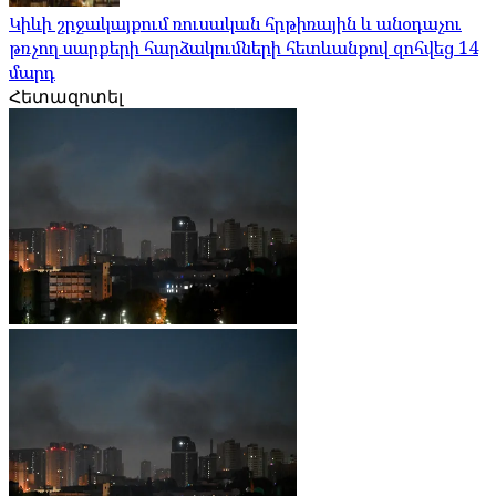
Կիևի շրջակայքում ռուսական հրթիռային և անօդաչու
թռչող սարքերի հարձակումների հետևանքով զոհվեց 14
մարդ
Հետազոտել