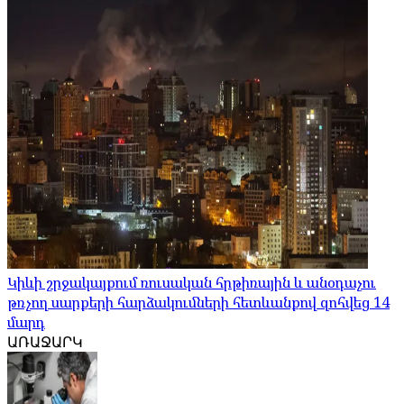
Կիևի շրջակայքում ռուսական հրթիռային և անօդաչու
թռչող սարքերի հարձակումների հետևանքով զոհվեց 14
մարդ
ԱՌԱՋԱՐԿ