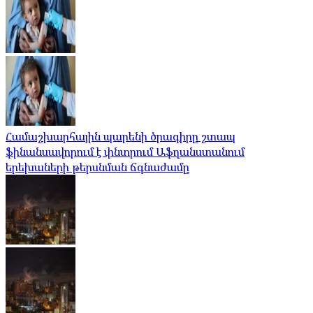
Համաշխարհային պարենի ծրագիրը շտապ
ֆինանսավորում է փնտրում Աֆղանստանում
երեխաների թերսնման ճգնաժամը