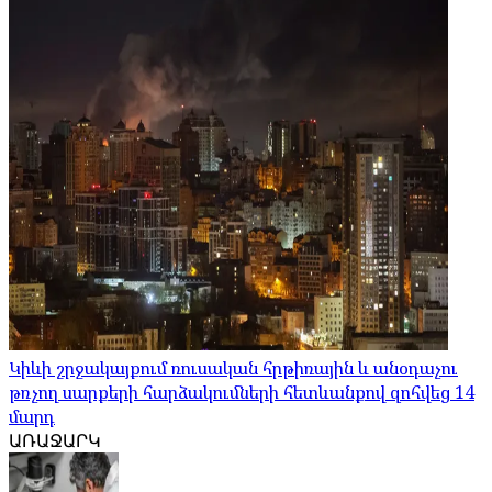
Կիևի շրջակայքում ռուսական հրթիռային և անօդաչու
թռչող սարքերի հարձակումների հետևանքով զոհվեց 14
մարդ
ԱՌԱՋԱՐԿ