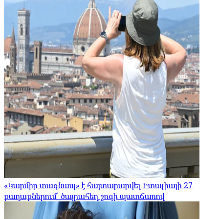
«Կարմիր տագնապ» է հայտարարվել Իտալիայի 27
քաղաքներում՝ ծայրահեղ շոգի պատճառով