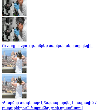
Ուշադրություն դարձրեք մանկական քաղցկեղին
«Կարմիր տագնապ» է հայտարարվել Իտալիայի 27
քաղաքներում՝ ծայրահեղ շոգի պատճառով