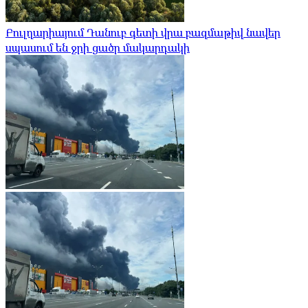
Բուլղարիայում Դանուբ գետի վրա բազմաթիվ նավեր
սպասում են ջրի ցածր մակարդակի