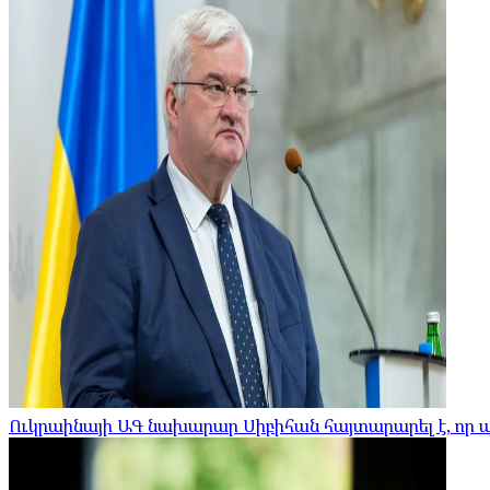
Ուկրաինայի ԱԳ նախարար Սիբիհան հայտարարել է, որ 