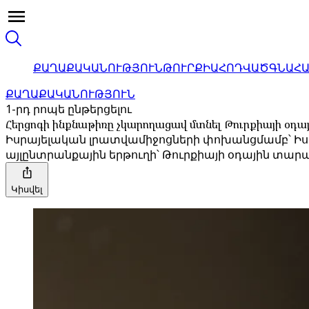
ՔԱՂԱՔԱԿԱՆՈՒԹՅՈՒՆ
ԹՈՒՐՔԻԱ
ՀՈԴՎԱԾ
ԳՆԱՀ
ՔԱՂԱՔԱԿԱՆՈՒԹՅՈՒՆ
1-րդ րոպե ընթերցելու
Հերցոգի ինքնաթիռը չկարողացավ մտնել Թուրքիայի օդ
Իսրայելական լրատվամիջոցների փոխանցմամբ՝ Իս
այլընտրանքային երթուղի՝ Թուրքիայի օդային տարա
Կիսվել