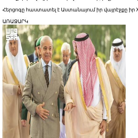
Հերցոգը հաստատել է Աստանայում իր վայրէջքը իր 
ԱՌԱՋԱՐԿ