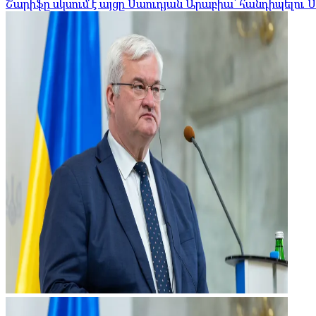
Շարիֆը սկսում է այցը Սաուդյան Արաբիա՝ հանդիպելու 