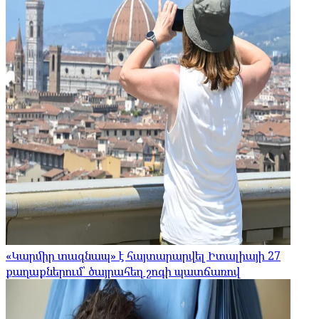
«Կարմիր տագնապ» է հայտարարվել Իտալիայի 27
քաղաքներում՝ ծայրահեղ շոգի պատճառով