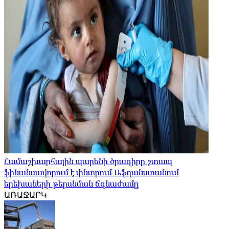
Համաշխարհային պարենի ծրագիրը շտապ
ֆինանսավորում է փնտրում Աֆղանստանում
երեխաների թերսնման ճգնաժամը
ԱՌԱՋԱՐԿ