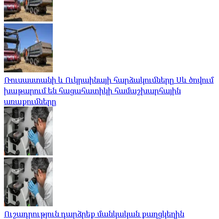
Ռուսաստանի և Ուկրաինայի հարձակումները Սև ծովում
խաթարում են հացահատիկի համաշխարհային
առաքումները
Ուշադրություն դարձրեք մանկական քաղցկեղին