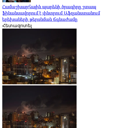
Համաշխարհային պարենի ծրագիրը շտապ
ֆինանսավորում է փնտրում Աֆղանստանում
երեխաների թերսնման ճգնաժամը
Հետազոտել