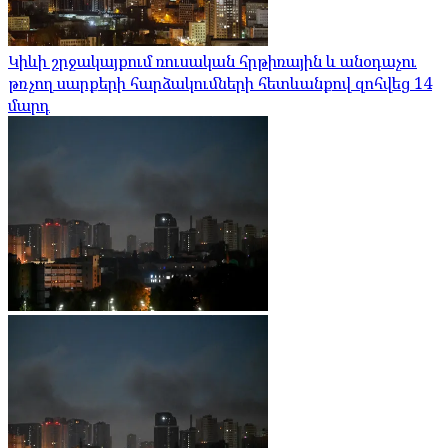
Կիևի շրջակայքում ռուսական հրթիռային և անօդաչու
թռչող սարքերի հարձակումների հետևանքով զոհվեց 14
մարդ