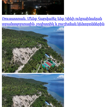
Ռուսաստան. Մենք հարվածել ենք Կիևի ուկրաինական
տրանսպորտային, լոգիստիկ և բաշխման կենտրոններին