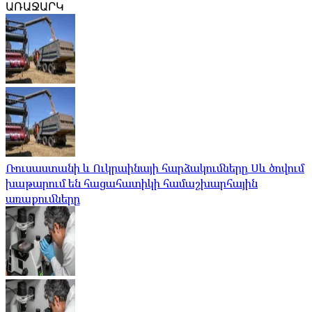
ԱՌԱՋԱՐԿ
Ռուսաստանի և Ուկրաինայի հարձակումները Սև ծովում
խաթարում են հացահատիկի համաշխարհային
առաքումները