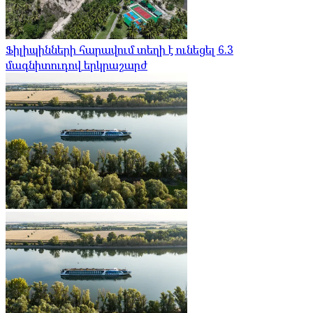
Ֆիլիպինների հարավում տեղի է ունեցել 6.3
մագնիտուդով երկրաշարժ