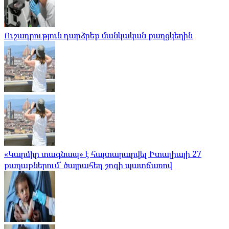
Ուշադրություն դարձրեք մանկական քաղցկեղին
«Կարմիր տագնապ» է հայտարարվել Իտալիայի 27
քաղաքներում՝ ծայրահեղ շոգի պատճառով