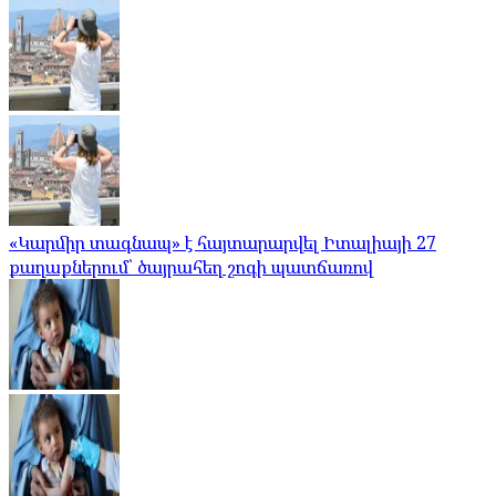
«Կարմիր տագնապ» է հայտարարվել Իտալիայի 27
քաղաքներում՝ ծայրահեղ շոգի պատճառով