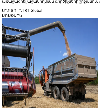
առաջացրել աջակողմյան գործիչների շրջանում։
ԱՂԲՅՈՒՐ
:
TRT Global
ԱՌԱՋԱՐԿ