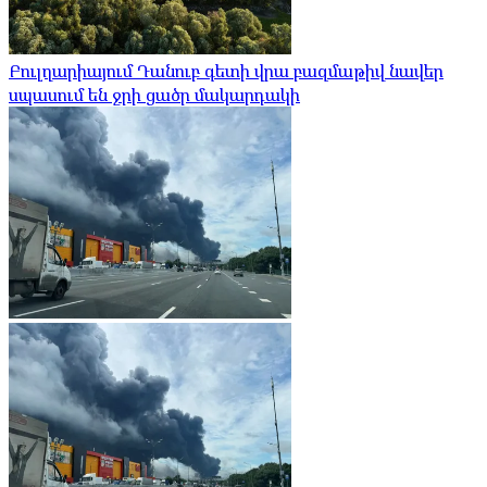
Բուլղարիայում Դանուբ գետի վրա բազմաթիվ նավեր
սպասում են ջրի ցածր մակարդակի