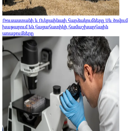
Ռուսաստանի և Ուկրաինայի հարձակումները Սև ծովում
խաթարում են հացահատիկի համաշխարհային
առաքումները