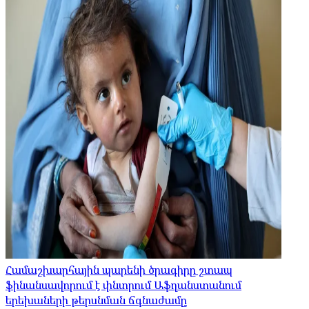
Համաշխարհային պարենի ծրագիրը շտապ
ֆինանսավորում է փնտրում Աֆղանստանում
երեխաների թերսնման ճգնաժամը