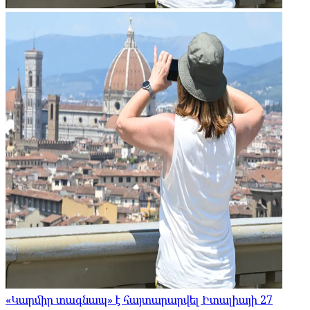
«Կարմիր տագնապ» է հայտարարվել Իտալիայի 27