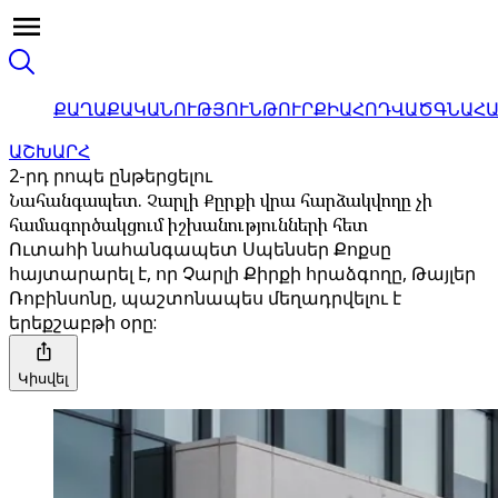
ՔԱՂԱՔԱԿԱՆՈՒԹՅՈՒՆ
ԹՈՒՐՔԻԱ
ՀՈԴՎԱԾ
ԳՆԱՀ
ԱՇԽԱՐՀ
2-րդ րոպե ընթերցելու
Նահանգապետ. Չարլի Քըրքի վրա հարձակվողը չի
համագործակցում իշխանությունների հետ
Ուտահի նահանգապետ Սպենսեր Քոքսը
հայտարարել է, որ Չարլի Քիրքի հրաձգողը, Թայլեր
Ռոբինսոնը, պաշտոնապես մեղադրվելու է
երեքշաբթի օրը:
Կիսվել