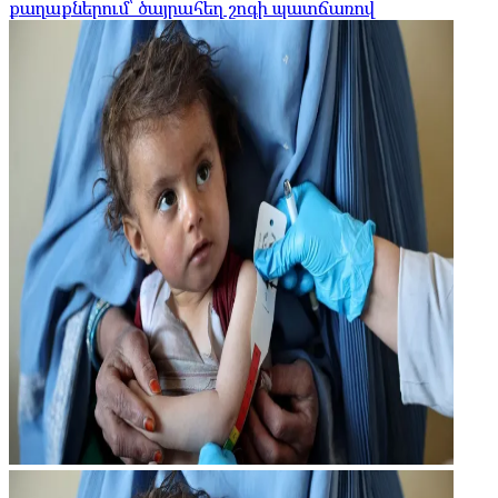
քաղաքներում՝ ծայրահեղ շոգի պատճառով