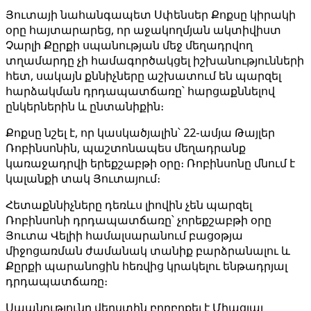
Յուտայի ​​նահանգապետ Սփենսեր Քոքսը կիրակի
օրը հայտարարեց, որ աջակողմյան ակտիվիստ
Չարլի Քըրքի սպանության մեջ մեղադրվող
տղամարդը չի համագործակցել իշխանությունների
հետ, սակայն քննիչները աշխատում են պարզել
հարձակման դրդապատճառը՝ հարցաքննելով
ընկերներին և ընտանիքին։
Քոքսը նշել է, որ կասկածյալին՝ 22-ամյա Թայլեր
Ռոբինսոնին, պաշտոնապես մեղադրանք
կառաջադրվի երեքշաբթի օրը։ Ռոբինսոնը մնում է
կալանքի տակ Յուտայում։
Հետաքննիչները դեռևս լիովին չեն պարզել
Ռոբինսոնի դրդապատճառը՝ չորեքշաբթի օրը
Յուտա Վելիի համալսարանում բացօթյա
միջոցառման ժամանակ տանիք բարձրանալու և
Քըրքի պարանոցին հեռվից կրակելու ենթադրյալ
դրդապատճառը։
Սպանությունը վերստին բորբոքել է Միացյալ