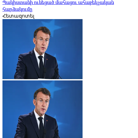
Պակիստանի ունեցած մահացու ահաբեկչական
հարձակումը
Հետազոտել