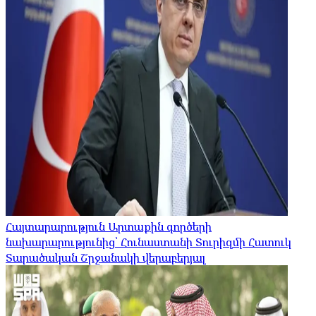
Հայտարարություն Արտաքին գործերի
նախարարությունից՝ Հունաստանի Տուրիզմի Հատուկ
Տարածական Շրջանակի վերաբերյալ