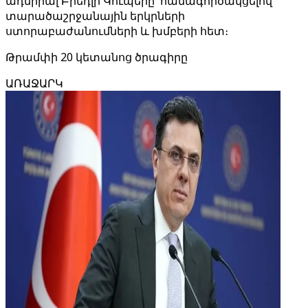
ադմիրալ Բրեդլի Կուպերը՝ համագործակցելով
տարածաշրջանային երկրների
ստորաբաժանումների և խմբերի հետ։
Թրամփի 20 կետանոց ծրագիրը
ԱՌԱՋԱՐԿ