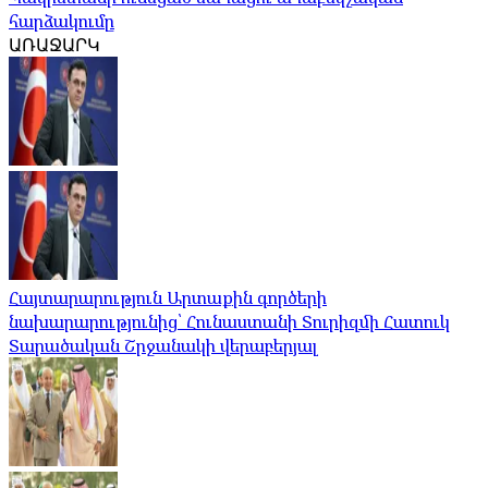
հարձակումը
ԱՌԱՋԱՐԿ
Հայտարարություն Արտաքին գործերի
նախարարությունից՝ Հունաստանի Տուրիզմի Հատուկ
Տարածական Շրջանակի վերաբերյալ