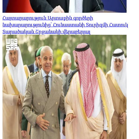
Հայտարարություն Արտաքին գործերի
նախարարությունից՝ Հունաստանի Տուրիզմի Հատուկ
Տարածական Շրջանակի վերաբերյալ