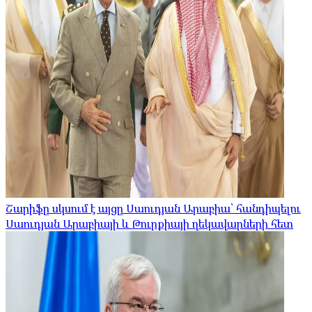
Շարիֆը սկսում է այցը Սաուդյան Արաբիա՝ հանդիպելու
Սաուդյան Արաբիայի և Թուրքիայի ղեկավարների հետ