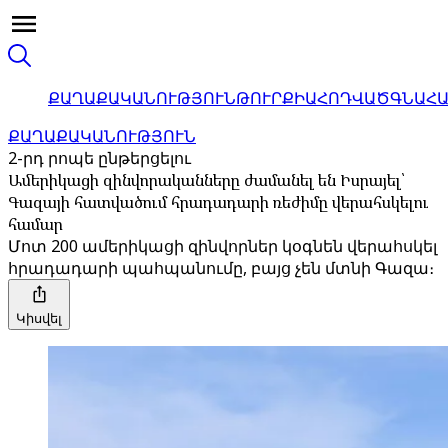
ՔԱՂԱՔԱԿԱՆՈՒԹՅՈՒՆ
ԹՈՒՐՔԻԱ
ՀՈԴՎԱԾ
ԳՆԱՀ
ՔԱՂԱՔԱԿԱՆՈՒԹՅՈՒՆ
2-րդ րոպե ընթերցելու
Ամերիկացի զինվորականները ժամանել են Իսրայել՝
Գազայի հատվածում հրադադարի ռեժիմը վերահսկելու
համար
Մոտ 200 ամերիկացի զինվորներ կօգնեն վերահսկել
հրադադարի պահպանումը, բայց չեն մտնի Գազա։
Կիսվել