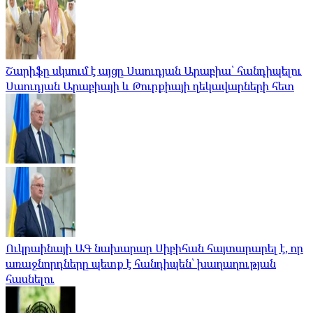
Շարիֆը սկսում է այցը Սաուդյան Արաբիա՝ հանդիպելու
Սաուդյան Արաբիայի և Թուրքիայի ղեկավարների հետ
Ուկրաինայի ԱԳ նախարար Սիբիհան հայտարարել է, որ
առաջնորդները պետք է հանդիպեն՝ խաղաղության
հասնելու