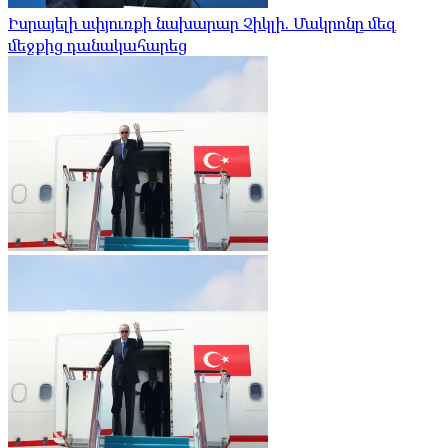
Իսրայելի սփյուռքի նախարար Չիկլի. Մակրոնը մեզ
մեջքից դանակահարեց