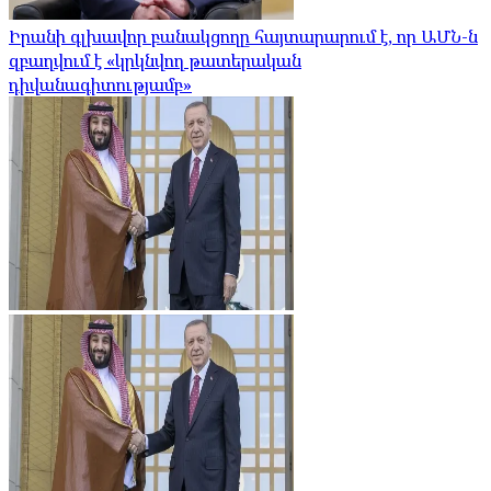
Իրանի գլխավոր բանակցողը հայտարարում է, որ ԱՄՆ-ն
զբաղվում է «կրկնվող թատերական
դիվանագիտությամբ»