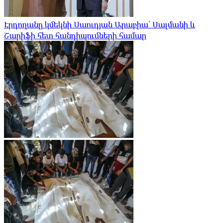
Էրդողանը կմեկնի Սաուդյան Արաբիա՝ Սալմանի և
Շարիֆի հետ հանդիպումների համար