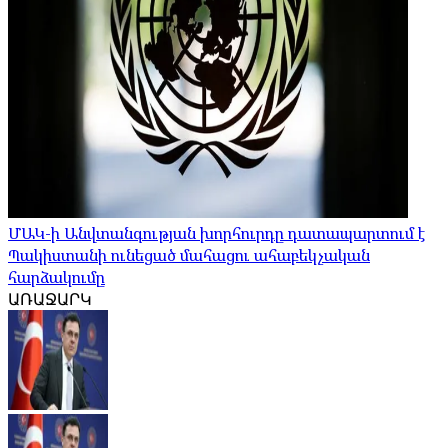
ՄԱԿ-ի Անվտանգության խորհուրդը դատապարտում է
Պակիստանի ունեցած մահացու ահաբեկչական
հարձակումը
ԱՌԱՋԱՐԿ