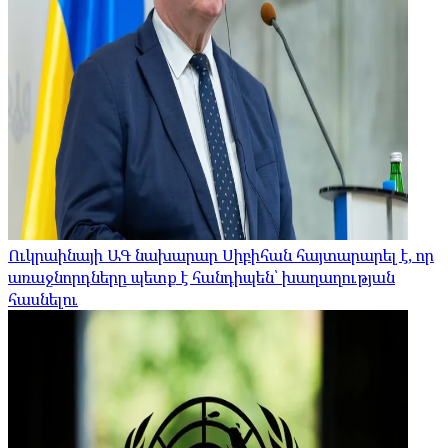
Ուկրաինայի ԱԳ նախարար Սիբիհան հայտարարել է, որ
առաջնորդները պետք է հանդիպեն՝ խաղաղության
հասնելու