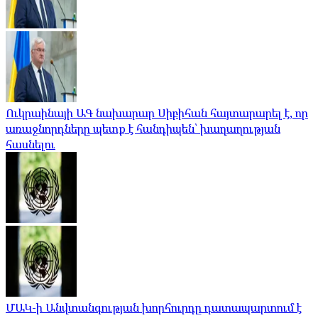
Ուկրաինայի ԱԳ նախարար Սիբիհան հայտարարել է, որ
առաջնորդները պետք է հանդիպեն՝ խաղաղության
հասնելու
ՄԱԿ-ի Անվտանգության խորհուրդը դատապարտում է