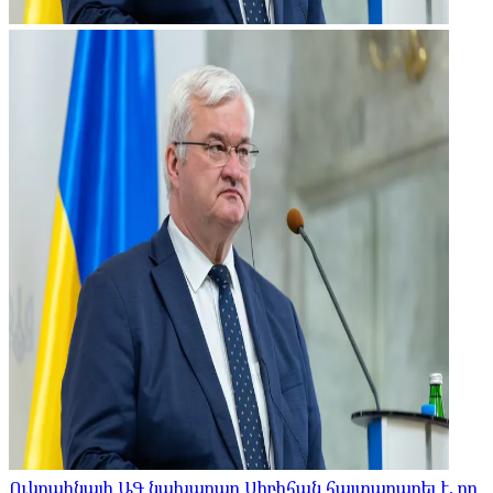
Ուկրաինայի ԱԳ նախարար Սիբիհան հայտարարել է, որ