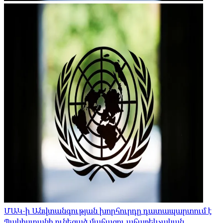
ՄԱԿ-ի Անվտանգության խորհուրդը դատապարտում է
Պակիստանի ունեցած մահացու ահաբեկչական