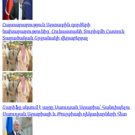
Հայտարարություն Արտաքին գործերի
նախարարությունից՝ Հունաստանի Տուրիզմի Հատուկ
Տարածական Շրջանակի վերաբերյալ
Շարիֆը սկսում է այցը Սաուդյան Արաբիա՝ հանդիպելու
Սաուդյան Արաբիայի և Թուրքիայի ղեկավարների հետ