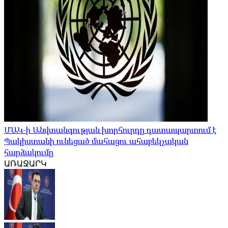
ՄԱԿ-ի Անվտանգության խորհուրդը դատապարտում է
Պակիստանի ունեցած մահացու ահաբեկչական
հարձակումը
ԱՌԱՋԱՐԿ