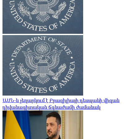
ԱՄՆ-ն չեղարկում է Բրազիլիայի դեսպանի վիզան
դիվանագիտական ​​ճգնաժամի ժամանակ