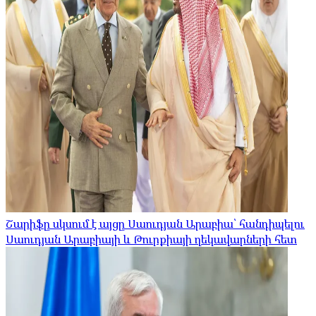
Շարիֆը սկսում է այցը Սաուդյան Արաբիա՝ հանդիպելու
Սաուդյան Արաբիայի և Թուրքիայի ղեկավարների հետ