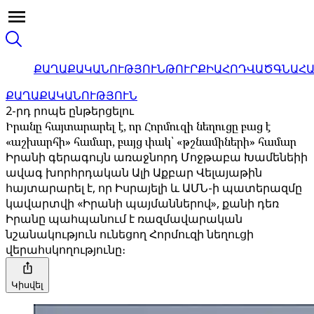
ՔԱՂԱՔԱԿԱՆՈՒԹՅՈՒՆ
ԹՈՒՐՔԻԱ
ՀՈԴՎԱԾ
ԳՆԱՀ
ՔԱՂԱՔԱԿԱՆՈՒԹՅՈՒՆ
2-րդ րոպե ընթերցելու
Իրանը հայտարարել է, որ Հորմուզի նեղուցը բաց է
«աշխարհի» համար, բայց փակ՝ «թշնամիների» համար
Իրանի գերագույն առաջնորդ Մոջթաբա Խամենեիի
ավագ խորհրդական Ալի Աքբար Վելայաթին
հայտարարել է, որ Իսրայելի և ԱՄՆ-ի պատերազմը
կավարտվի «Իրանի պայմաններով», քանի դեռ
Իրանը պահպանում է ռազմավարական
նշանակություն ունեցող Հորմուզի նեղուցի
վերահսկողությունը։
Կիսվել