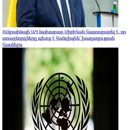
Ուկրաինայի ԱԳ նախարար Սիբիհան հայտարարել է, որ
առաջնորդները պետք է հանդիպեն՝ խաղաղության
հասնելու