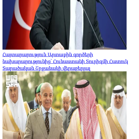
Հայտարարություն Արտաքին գործերի
նախարարությունից՝ Հունաստանի Տուրիզմի Հատուկ
Տարածական Շրջանակի վերաբերյալ