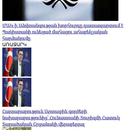
ՄԱԿ-ի Անվտանգության խորհուրդը դատապարտում է
Պակիստանի ունեցած մահացու ահաբեկչական
հարձակումը
ԱՌԱՋԱՐԿ
Հայտարարություն Արտաքին գործերի
նախարարությունից՝ Հունաստանի Տուրիզմի Հատուկ
Տարածական Շրջանակի վերաբերյալ