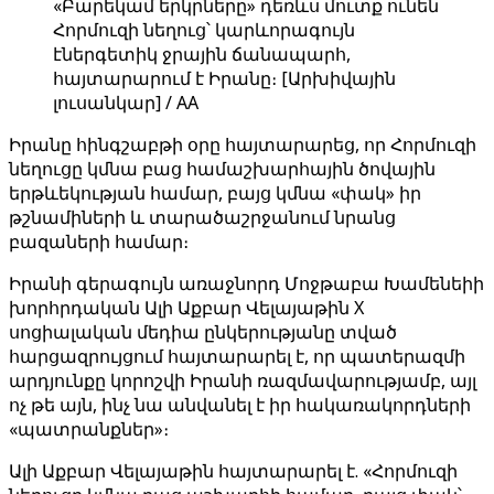
«Բարեկամ երկրները» դեռևս մուտք ունեն
Հորմուզի նեղուց՝ կարևորագույն
էներգետիկ ջրային ճանապարհ,
հայտարարում է Իրանը։ [Արխիվային
լուսանկար] / AA
Իրանը հինգշաբթի օրը հայտարարեց, որ Հորմուզի
նեղուցը կմնա բաց համաշխարհային ծովային
երթևեկության համար, բայց կմնա «փակ» իր
թշնամիների և տարածաշրջանում նրանց
բազաների համար։
Իրանի գերագույն առաջնորդ Մոջթաբա Խամենեիի
խորհրդական Ալի Աքբար Վելայաթին X
սոցիալական մեդիա ընկերությանը տված
հարցազրույցում հայտարարել է, որ պատերազմի
արդյունքը կորոշվի Իրանի ռազմավարությամբ, այլ
ոչ թե այն, ինչ նա անվանել է իր հակառակորդների
«պատրանքներ»։
Ալի Աքբար Վելայաթին հայտարարել է. «Հորմուզի