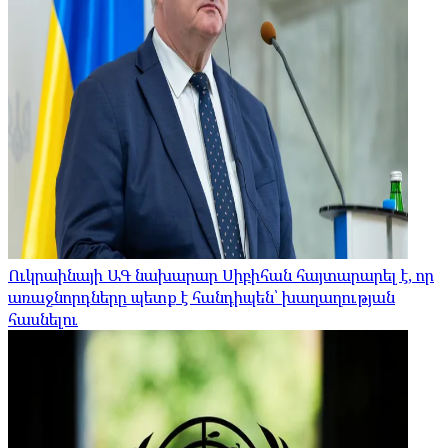
Ուկրաինայի ԱԳ նախարար Սիբիհան հայտարարել է, որ
առաջնորդները պետք է հանդիպեն՝ խաղաղության
հասնելու