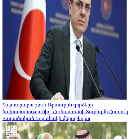
Հայտարարություն Արտաքին գործերի
նախարարությունից՝ Հունաստանի Տուրիզմի Հատուկ
Տարածական Շրջանակի վերաբերյալ