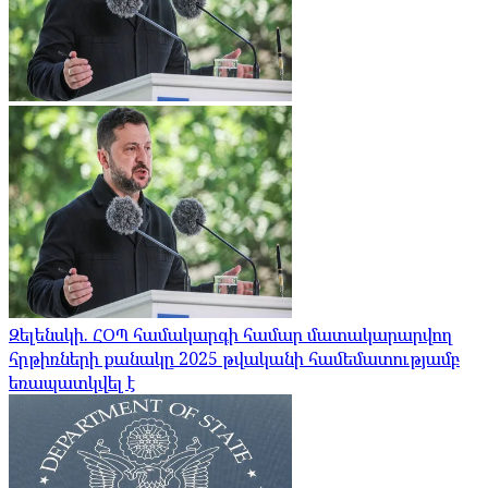
Զելենսկի. ՀՕՊ համակարգի համար մատակարարվող
հրթիռների քանակը 2025 թվականի համեմատությամբ
եռապատկվել է