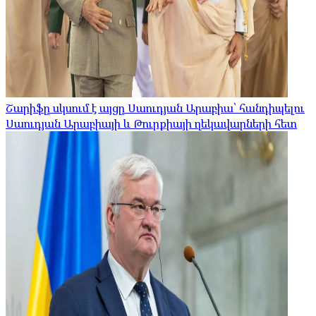
Շարիֆը սկսում է այցը Սաուդյան Արաբիա՝ հանդիպելու
Սաուդյան Արաբիայի և Թուրքիայի ղեկավարների հետ