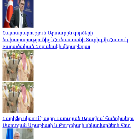
Հայտարարություն Արտաքին գործերի
նախարարությունից՝ Հունաստանի Տուրիզմի Հատուկ
Տարածական Շրջանակի վերաբերյալ
Շարիֆը սկսում է այցը Սաուդյան Արաբիա՝ հանդիպելու
Սաուդյան Արաբիայի և Թուրքիայի ղեկավարների հետ