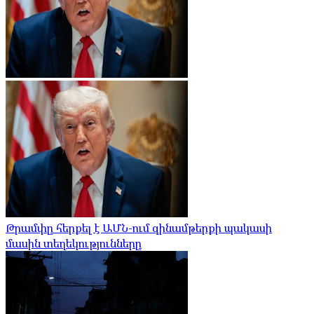
Թրամփը հերքել է ԱՄՆ-ում զինամթերքի պակասի
մասին տեղեկությունները