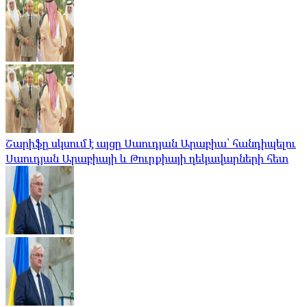
Շարիֆը սկսում է այցը Սաուդյան Արաբիա՝ հանդիպելու
Սաուդյան Արաբիայի և Թուրքիայի ղեկավարների հետ