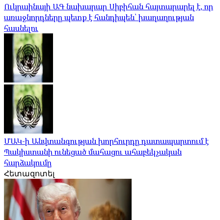
Ուկրաինայի ԱԳ նախարար Սիբիհան հայտարարել է, որ
առաջնորդները պետք է հանդիպեն՝ խաղաղության
հասնելու
ՄԱԿ-ի Անվտանգության խորհուրդը դատապարտում է
Պակիստանի ունեցած մահացու ահաբեկչական
հարձակումը
Հետազոտել