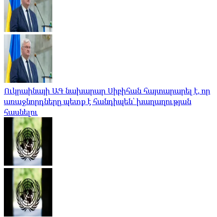
Ուկրաինայի ԱԳ նախարար Սիբիհան հայտարարել է, որ
առաջնորդները պետք է հանդիպեն՝ խաղաղության
հասնելու