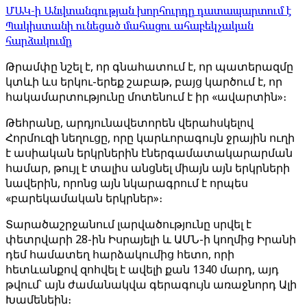
ՄԱԿ-ի Անվտանգության խորհուրդը դատապարտում է
Պակիստանի ունեցած մահացու ահաբեկչական
հարձակումը
Թրամփը նշել է, որ գնահատում է, որ պատերազմը
կտևի ևս երկու-երեք շաբաթ, բայց կարծում է, որ
հակամարտությունը մոտենում է իր «ավարտին»։
Թեհրանը, արդյունավետորեն վերահսկելով
Հորմուզի նեղուցը, որը կարևորագույն ջրային ուղի
է ասիական երկրներին էներգամատակարարման
համար, թույլ է տալիս անցնել միայն այն երկրների
նավերին, որոնց այն նկարագրում է որպես
«բարեկամական երկրներ»։
Տարածաշրջանում լարվածությունը սրվել է
փետրվարի 28-ին Իսրայելի և ԱՄՆ-ի կողմից Իրանի
դեմ համատեղ հարձակումից հետո, որի
հետևանքով զոհվել է ավելի քան 1340 մարդ, այդ
թվում՝ այն ժամանակվա գերագույն առաջնորդ Ալի
Խամենեին։