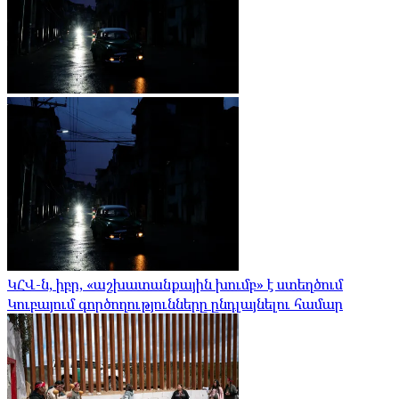
ԿՀՎ-ն, իբր, «աշխատանքային խումբ» է ստեղծում
Կուբայում գործողությունները ընդլայնելու համար