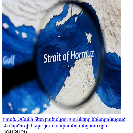
Իրան. Օմանի հետ բանակցությունները կենտրոնացած
են Հորմուզի նեղուցում անվտանգ անցման վրա
ԱՌԱՋԱՐԿ