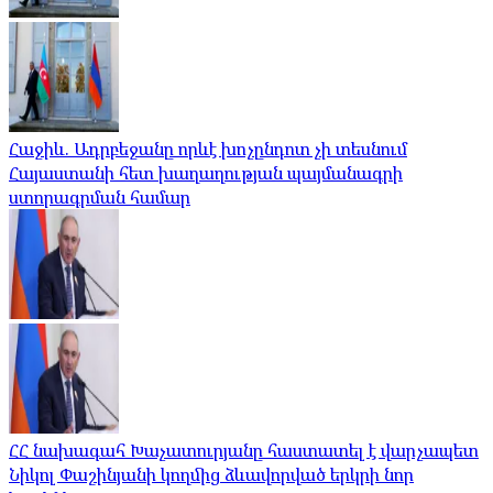
Հաջիև. Ադրբեջանը որևէ խոչընդոտ չի տեսնում
Հայաստանի հետ խաղաղության պայմանագրի
ստորագրման համար
ՀՀ նախագահ Խաչատուրյանը հաստատել է վարչապետ
Նիկոլ Փաշինյանի կողմից ձևավորված երկրի նոր