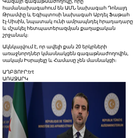
Գազայի գագաթնաժողովը, որը
համանախագահում են ԱՄՆ նախագահ Դոնալդ
Թրամփը և Եգիպտոսի նախագահ Աբդել Ֆաթահ
էլ-Սիսին, նպատակ ունի ամրապնդել հրադադարը
և մշակել հետպատերազմյան քաղաքական
շրջանակ։
Ակնկալվում է, որ ավելի քան 20 երկրների
առաջնորդներ կմասնակցեն գագաթնաժողովին,
սակայն Իսրայելը և Համասը չեն մասնակցի։
ԱՂԲՅՈՒՐ
:
trt
ԱՌԱՋԱՐԿ