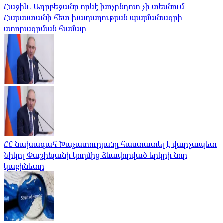
Հաջիև. Ադրբեջանը որևէ խոչընդոտ չի տեսնում
Հայաստանի հետ խաղաղության պայմանագրի
ստորագրման համար
ՀՀ նախագահ Խաչատուրյանը հաստատել է վարչապետ
Նիկոլ Փաշինյանի կողմից ձևավորված երկրի նոր
կաբինետը