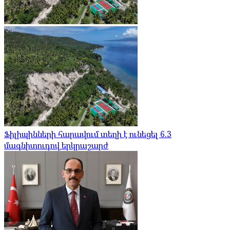
Ֆիլիպինների հարավում տեղի է ունեցել 6.3
մագնիտուդով երկրաշարժ