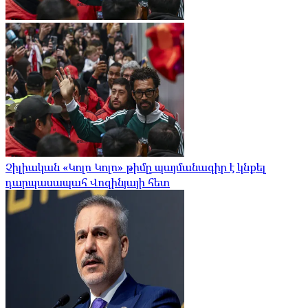
Չիլիական «Կոլո Կոլո» թիմը պայմանագիր է կնքել
դարպասապահ Վոզինյայի հետ