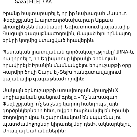
Gaza [FILE]. / AA
Իրանը հայտարարել է, որ իր նախագահ Մասուդ
Փեզեշքյանը և արտգործնախարար Աբբաս
Արաղչին չեն մասնակցի Եգիպտոսում կայանալիք
Գազայի գագաթնաժողովին, չնայած հյուրընկալող
երկրի կողմից ստացված հրավերին։
Պետական լրատվական գործակալությունը՝ IRNA-ն,
հաղորդել է, որ Եգիպտոսը կիրակի երեկոյան
հրավիրել է Իրանին մասնակցելու երկուշաբթի օրը
Կարմիր ծովի Շարմ էլ-Շեյխ հանգստավայրում
կայանալիք գագաթնաժողովին։
Սակայն երկուշաբթի առավոտյան Արաղչին X
սոցիալական ցանցում գրել է. «Ո՛չ նախագահ
Փեզեշքյանը, ո՛չ ես չենք կարող հանդիպել այն
գործընկերների հետ, ովքեր հարձակվել են Իրանի
ժողովրդի վրա և շարունակում են սպառնալ ու
պատժամիջոցներ կիրառել մեր դեմ», ակնարկելով
Միացյալ Նահանգներին։