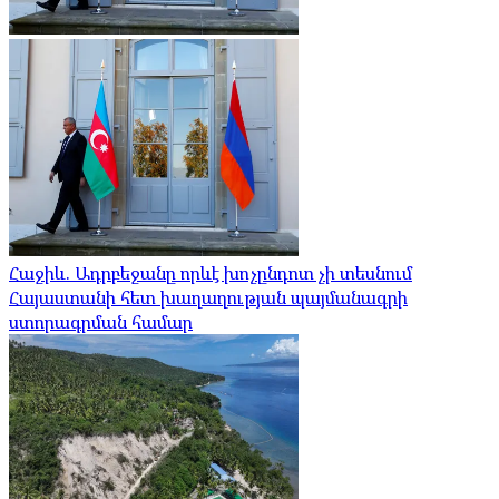
Հաջիև. Ադրբեջանը որևէ խոչընդոտ չի տեսնում
Հայաստանի հետ խաղաղության պայմանագրի
ստորագրման համար