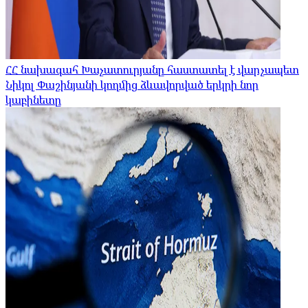
ՀՀ նախագահ Խաչատուրյանը հաստատել է վարչապետ
Նիկոլ Փաշինյանի կողմից ձևավորված երկրի նոր
կաբինետը