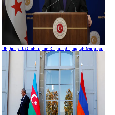
Սիրիայի ԱԳ նախարար Շեյբանին կայցելի Թուրքիա