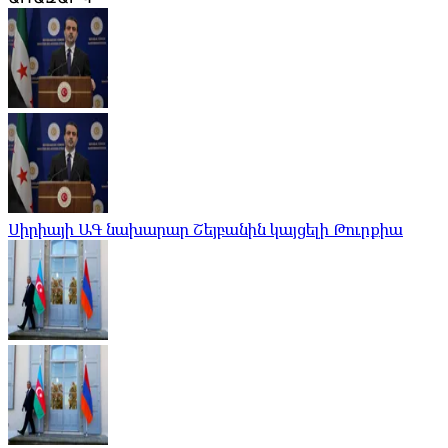
Սիրիայի ԱԳ նախարար Շեյբանին կայցելի Թուրքիա