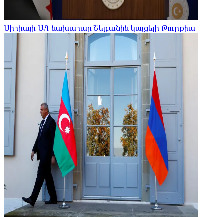
Սիրիայի ԱԳ նախարար Շեյբանին կայցելի Թուրքիա