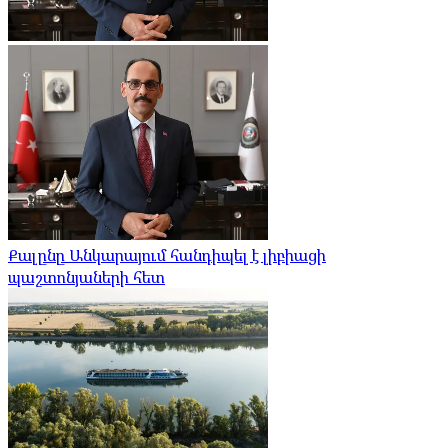
Քալընը Անկարայում հանդիպել է լիբիացի
պաշտոնյաների հետ