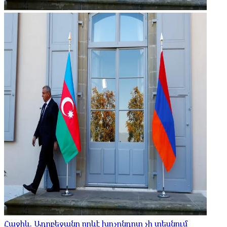
Հաջիև. Ադրբեջանը որևէ խոչընդոտ չի տեսնում