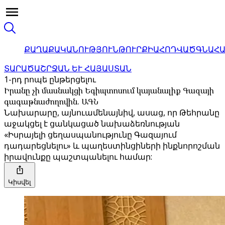
ՔԱՂԱՔԱԿԱՆՈՒԹՅՈՒՆ
ԹՈՒՐՔԻԱ
ՀՈԴՎԱԾ
ԳՆԱՀ
ՏԱՐԱԾԱՇՐՋԱՆ ԵՒ ՀԱՅԱՍՏԱՆ
1-րդ րոպե ընթերցելու
Իրանը չի մասնակցի Եգիպտոսում կայանալիք Գազայի
գագաթնաժողովին. ԱԳՆ
Նախարարը, այնուամենայնիվ, ասաց, որ Թեհրանը
աջակցել է ցանկացած նախաձեռնության
«Իսրայելի ցեղասպանությունը Գազայում
դադարեցնելու» և պաղեստինցիների ինքնորոշման
իրավունքը պաշտպանելու համար:
Կիսվել