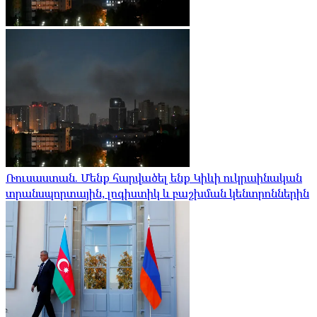
Ռուսաստան. Մենք հարվածել ենք Կիևի ուկրաինական
տրանսպորտային, լոգիստիկ և բաշխման կենտրոններին