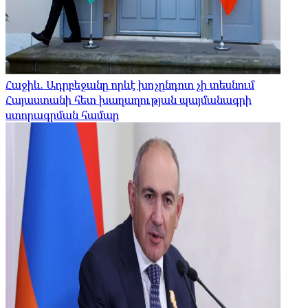
Հաջիև. Ադրբեջանը որևէ խոչընդոտ չի տեսնում
Հայաստանի հետ խաղաղության պայմանագրի
ստորագրման համար