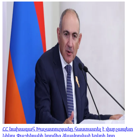
ՀՀ նախագահ Խաչատուրյանը հաստատել է վարչապետ
Նիկոլ Փաշինյանի կողմից ձևավորված երկրի նոր