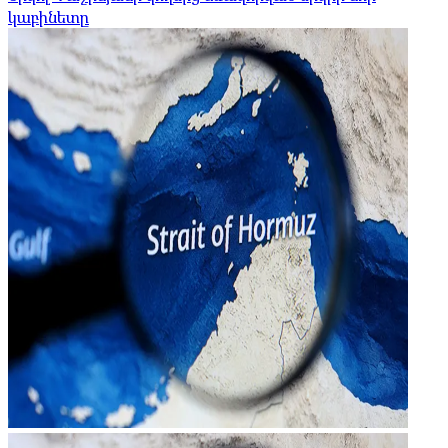
կաբինետը