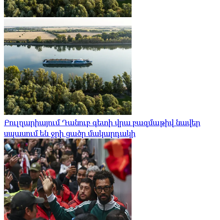
Բուլղարիայում Դանուբ գետի վրա բազմաթիվ նավեր
սպասում են ջրի ցածր մակարդակի