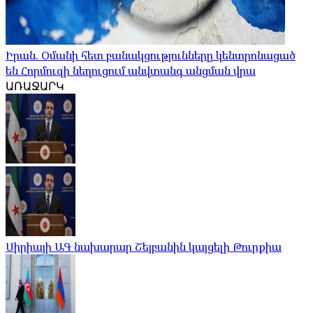
Իրան. Օմանի հետ բանակցությունները կենտրոնացած
են Հորմուզի նեղուցում անվտանգ անցման վրա
ԱՌԱՋԱՐԿ
Սիրիայի ԱԳ նախարար Շեյբանին կայցելի Թուրքիա