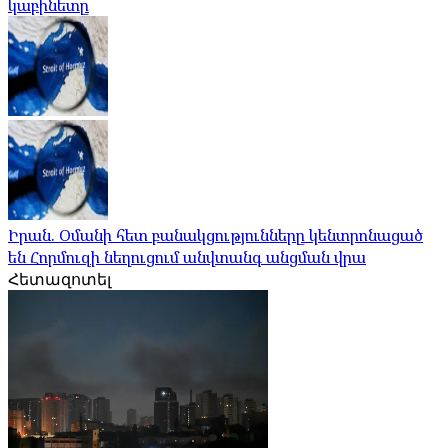
կաբինետը
Իրան. Օմանի հետ բանակցությունները կենտրոնացած
են Հորմուզի նեղուցում անվտանգ անցման վրա
Հետազոտել