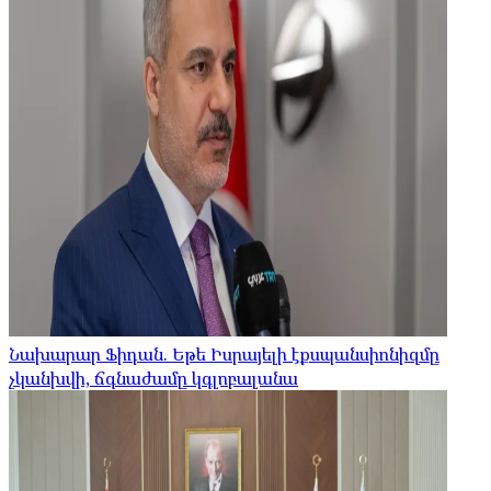
Նախարար Ֆիդան. Եթե Իսրայելի էքսպանսիոնիզմը
չկանխվի, ճգնաժամը կգլոբալանա