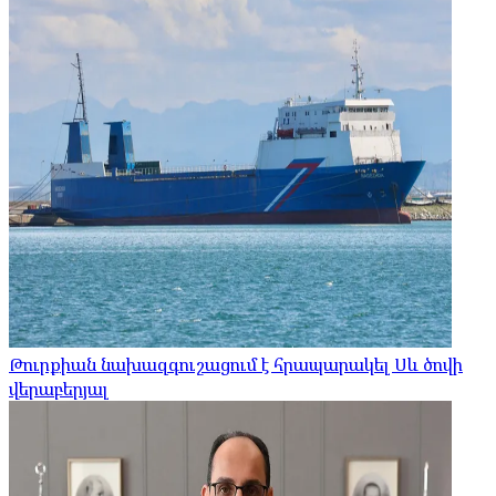
Թուրքիան նախազգուշացում է հրապարակել Սև ծովի
վերաբերյալ