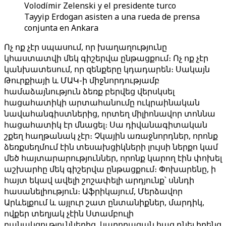
Volodímir Zelenski y el presidente turco
Tayyip Erdogan asisten a una rueda de prensa
conjunta en Ankara
Ոչ ոք չէր սպասում, որ խաղաղությունը
կհաստատվի մեկ գիշերվա ընթացքում։ Ոչ ոք չէր
կանխատեսում, որ զենքերը կդադարեն։ Սակայն
Թուրքիայի և ՄԱԿ-ի միջնորդությամբ
համաձայնություն ձեռք բերվեց վերսկսել
հացահատիկի արտահանումը ուկրաինական
նավահանգիստներից, որտեղ միլիոնավոր տոննա
հացահատիկ էր մնացել։ Սա դիվանագիտական ​​
շքեղ հաղթանակ չէր։ Չկային առաջնորդներ, որոնք
ձեռքսեղմում էին տեսախցիկների լույսի ներքո կամ
մեծ հայտարարություններ, որոնք կարող էին փոխել
աշխարհը մեկ գիշերվա ընթացքում։ Փոխարենը, ի
հայտ եկավ ավելի շոշափելի արդյունք՝ սննդի
հասանելիություն։ Աֆրիկայում, Մերձավոր
Արևելքում և այլուր շատ ընտանիքներ, մարդիկ,
ովքեր տեղյակ չէին Ստամբուլի
բանակցություններից, կարողացան հաց դնել իրենց