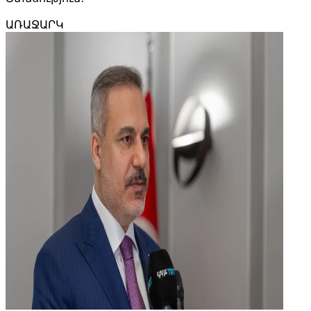
ԱՌԱՋԱՐԿ