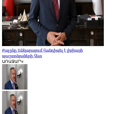
Քալընը Անկարայում հանդիպել է լիբիացի
պաշտոնյաների հետ
ԱՌԱՋԱՐԿ