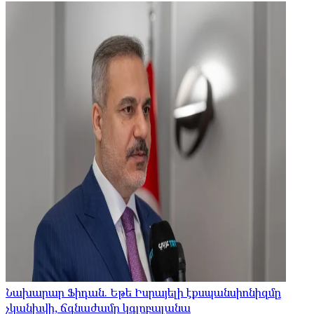
Նախարար Ֆիդան. Եթե Իսրայելի էքսպանսիոնիզմը
չկանխվի, ճգնաժամը կգլոբալանա