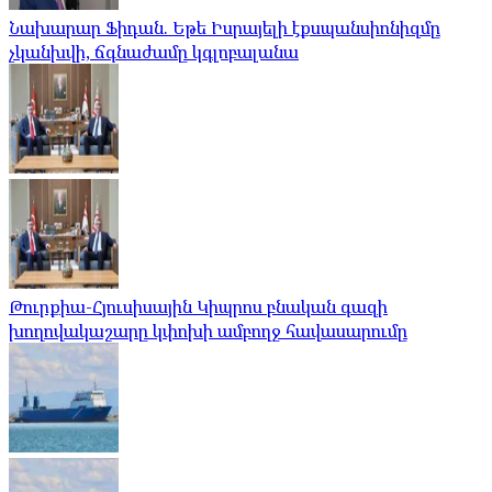
Նախարար Ֆիդան. Եթե Իսրայելի էքսպանսիոնիզմը
չկանխվի, ճգնաժամը կգլոբալանա
Թուրքիա-Հյուսիսային Կիպրոս բնական գազի
խողովակաշարը կփոխի ամբողջ հավասարումը