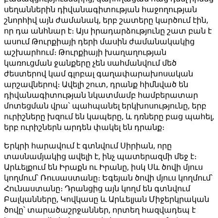
սեղաններին դիվանագիտության հաջողության
շնորհիվ այն ժամանակ, երբ շատերը կարծում էին,
որ դա անհնար է։ Այս իրադարձությունը շատ բան է
ասում Թուրքիայի դերի մասին ժամանակակից
աշխարհում։ Թուրքիայի խաղաղության
կառուցման ջանքերը չեն սահմանվում մեծ
ժեստերով կամ գլոբալ գաղափարախոսական
արշավներով։ Ավելի շուտ, դրանք հիմնված են
դիվանագիտության նկատմամբ համբերատար
մոտեցման վրա՝ պահպանել երկխոսությունը, երբ
ուրիշները խզում են կապերը, և դռները բաց պահել,
երբ ուրիշներն արդեն փակել են դրանք։
Երկրի հարավում է գտնվում Սիրիան, որը
տասնամյակից ավելի է, ինչ պատերազմի մեջ է։
Արևելքում են Իրաքն ու Իրանը, իսկ Սև ծովի մյուս
կողմում՝ Ռուսաստանը։ Եգեյան ծովի մյուս կողմում՝
Հունաստանը։ Դրանցից այն կողմ են գտնվում
Բալկանները, Կովկասը և Արևելյան Միջերկրական
ծովը՝ տարածաշրջաններ, որտեղ հազվադեպ է