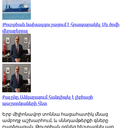
Թուրքիան նախազգուշացում է հրապարակել Սև ծովի
վերաբերյալ
Քալընը Անկարայում հանդիպել է լիբիացի
պաշտոնյաների հետ
Երբ միլիոնավոր տոննա հացահատիկ մնաց
ամբողջ աշխարհում, և սննդամթերքի գները
բարձրացան, Թուրքիան օգնեց հեշտացնել այդ