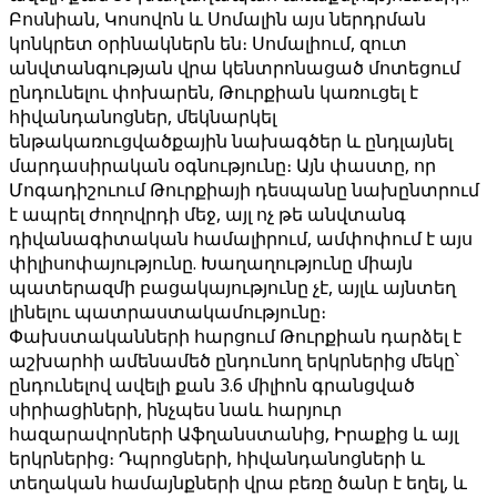
Բոսնիան, Կոսովոն և Սոմալին այս ներդրման
կոնկրետ օրինակներն են։ Սոմալիում, զուտ
անվտանգության վրա կենտրոնացած մոտեցում
ընդունելու փոխարեն, Թուրքիան կառուցել է
հիվանդանոցներ, մեկնարկել
ենթակառուցվածքային նախագծեր և ընդլայնել
մարդասիրական օգնությունը։ Այն փաստը, որ
Մոգադիշուում Թուրքիայի դեսպանը նախընտրում
է ապրել ժողովրդի մեջ, այլ ոչ թե անվտանգ
դիվանագիտական ​​համալիրում, ամփոփում է այս
փիլիսոփայությունը. Խաղաղությունը միայն
պատերազմի բացակայությունը չէ, այլև այնտեղ
լինելու պատրաստակամությունը։
Փախստականների հարցում Թուրքիան դարձել է
աշխարհի ամենամեծ ընդունող երկրներից մեկը՝
ընդունելով ավելի քան 3.6 միլիոն գրանցված
սիրիացիների, ինչպես նաև հարյուր
հազարավորների Աֆղանստանից, Իրաքից և այլ
երկրներից։ Դպրոցների, հիվանդանոցների և
տեղական համայնքների վրա բեռը ծանր է եղել, և