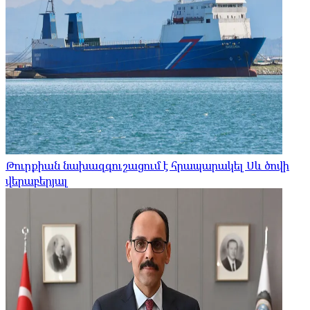
Թուրքիան նախազգուշացում է հրապարակել Սև ծովի
վերաբերյալ