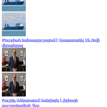
Թուրքիան նախազգուշացում է հրապարակել Սև ծովի
վերաբերյալ
Քալընը Անկարայում հանդիպել է լիբիացի
պաշտոնյաների հետ