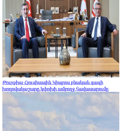
Թուրքիա-Հյուսիսային Կիպրոս բնական գազի
խողովակաշարը կփոխի ամբողջ հավասարումը