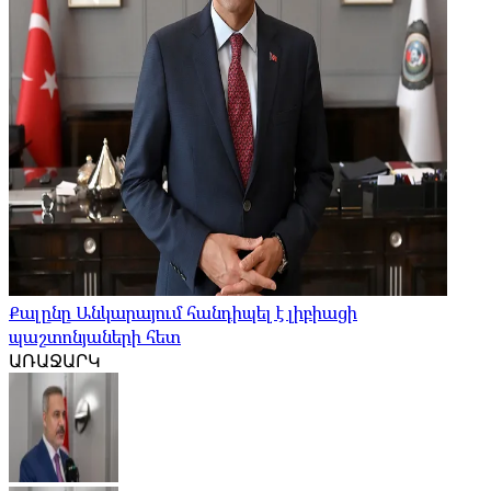
Քալընը Անկարայում հանդիպել է լիբիացի
պաշտոնյաների հետ
ԱՌԱՋԱՐԿ