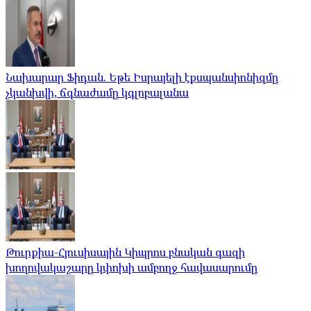
Նախարար Ֆիդան. Եթե Իսրայելի էքսպանսիոնիզմը
չկանխվի, ճգնաժամը կգլոբալանա
Թուրքիա-Հյուսիսային Կիպրոս բնական գազի
խողովակաշարը կփոխի ամբողջ հավասարումը