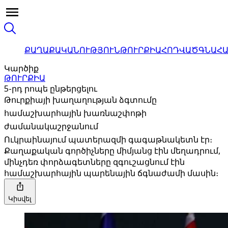
ՔԱՂԱՔԱԿԱՆՈՒԹՅՈՒՆ
ԹՈՒՐՔԻԱ
ՀՈԴՎԱԾ
ԳՆԱՀ
Կարծիք
ԹՈՒՐՔԻԱ
5-րդ րոպե ընթերցելու
Թուրքիայի խաղաղության ձգտումը
համաշխարհային խառնաշփոթի
ժամանակաշրջանում
Ուկրաինայում պատերազմի գագաթնակետն էր։
Քաղաքական գործիչները միմյանց էին մեղադրում,
մինչդեռ փորձագետները զգուշացնում էին
համաշխարհային պարենային ճգնաժամի մասին։
Կիսվել