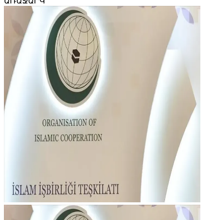
ԱՌԱՋԱՐԿ