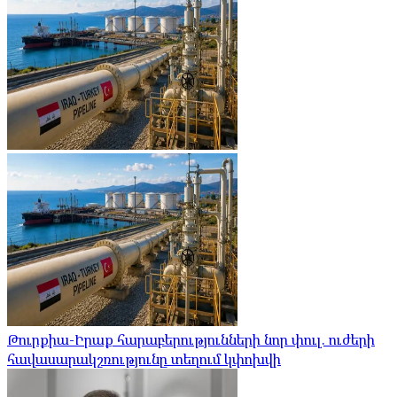
Թուրքիա-Իրաք հարաբերությունների նոր փուլ. ուժերի
հավասարակշռությունը տեղում կփոխվի