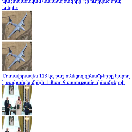
պաշտպանական համաձայնագիրը «չի ուղղված որևէ
երկրի»
Մոտավորապես 113 կգ քաշ ունեցող զինամթերքը կարող
է թափանցել մինչև 1 մետր հաստությամբ զինամթերքի