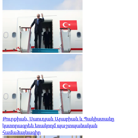
Թուրքիան, Սաուդյան Արաբիան և Պակիստանը
կստորագրեն եռակողմ պաշտպանական
համաձայնագիր