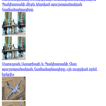
Պակիստանի միջև կնքված պաշտպանական
համաձայնագիրը
Սաուդյան Արաբիայի և Պակիստանի հետ
պաշտպանական համաձայնագիրը «չի ուղղված որևէ
երկրի»