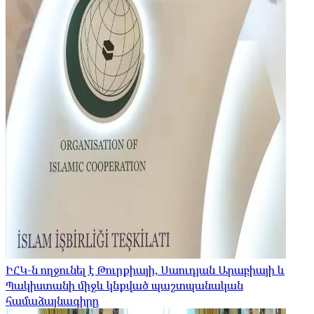
ԻՀԿ-ն ողջունել է Թուրքիայի, Սաուդյան Արաբիայի և
Պակիստանի միջև կնքված պաշտպանական
համաձայնագիրը