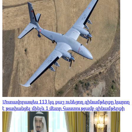
Մոտավորապես 113 կգ քաշ ունեցող զինամթերքը կարող
է թափանցել մինչև 1 մետր հաստությամբ զինամթերքի