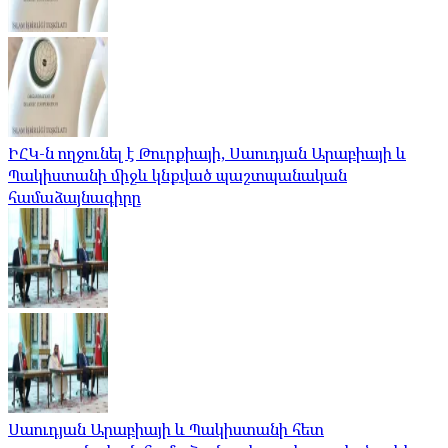
ԻՀԿ-ն ողջունել է Թուրքիայի, Սաուդյան Արաբիայի և
Պակիստանի միջև կնքված պաշտպանական
համաձայնագիրը
Սաուդյան Արաբիայի և Պակիստանի հետ