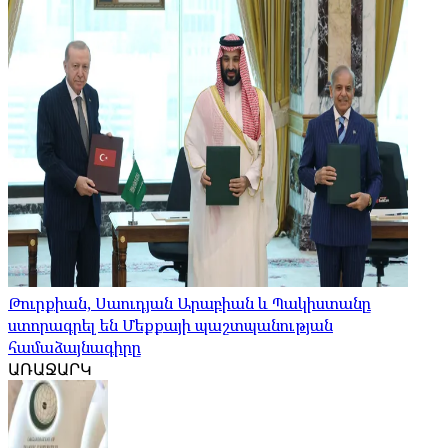
Թուրքիան, Սաուդյան Արաբիան և Պակիստանը
ստորագրել են Մեքքայի պաշտպանության
համաձայնագիրը
ԱՌԱՋԱՐԿ