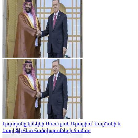
Էրդողանը կմեկնի Սաուդյան Արաբիա՝ Սալմանի և
Շարիֆի հետ հանդիպումների համար