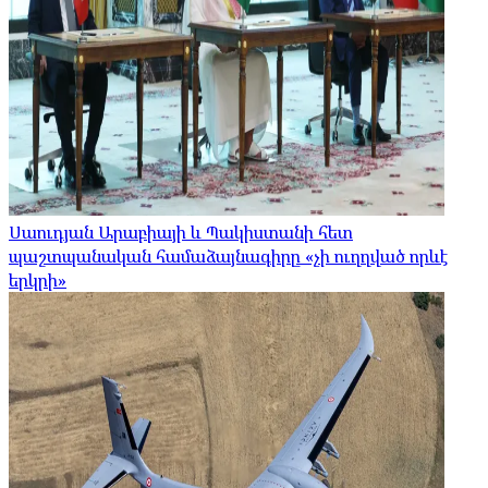
Սաուդյան Արաբիայի և Պակիստանի հետ
պաշտպանական համաձայնագիրը «չի ուղղված որևէ
երկրի»