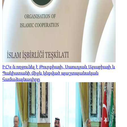
ԻՀԿ-ն ողջունել է Թուրքիայի, Սաուդյան Արաբիայի և
Պակիստանի միջև կնքված պաշտպանական
համաձայնագիրը