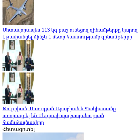
Մոտավորապես 113 կգ քաշ ունեցող զինամթերքը կարող
է թափանցել մինչև 1 մետր հաստությամբ զինամթերքի
Թուրքիան, Սաուդյան Արաբիան և Պակիստանը
ստորագրել են Մեքքայի պաշտպանության
համաձայնագիրը
Հետազոտել