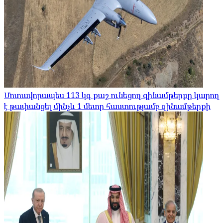
Մոտավորապես 113 կգ քաշ ունեցող զինամթերքը կարող
է թափանցել մինչև 1 մետր հաստությամբ զինամթերքի