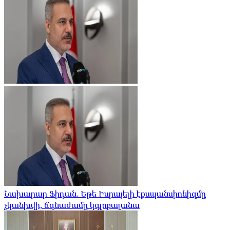
Նախարար Ֆիդան. Եթե Իսրայելի էքսպանսիոնիզմը
չկանխվի, ճգնաժամը կգլոբալանա