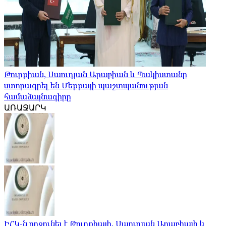
Թուրքիան, Սաուդյան Արաբիան և Պակիստանը
ստորագրել են Մեքքայի պաշտպանության
համաձայնագիրը
ԱՌԱՋԱՐԿ
ԻՀԿ-ն ողջունել է Թուրքիայի, Սաուդյան Արաբիայի և