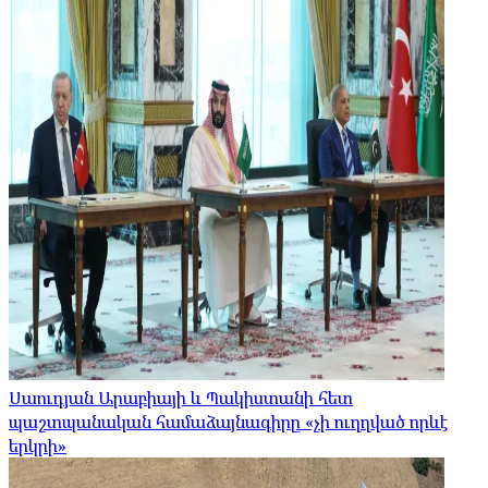
Սաուդյան Արաբիայի և Պակիստանի հետ
պաշտպանական համաձայնագիրը «չի ուղղված որևէ
երկրի»