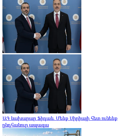
ԱԳ նախարար Ֆիդան. Մենք Սիրիայի հետ ունենք
ընդհանուր ապագա