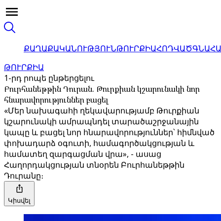
ՔԱՂԱՔԱԿԱՆՈՒԹՅՈՒՆ
ԹՈՒՐՔԻԱ
ՀՈԴՎԱԾ
ԳՆԱՀ
ԹՈՒՐՔԻԱ
1-րդ րոպե ընթերցելու
Բուրհանեթթին Դուրան. Թուրքիան կշարունակի նոր
հնարավորություններ բացել
«Մեր նախագահի ղեկավարությամբ Թուրքիան
կշարունակի ամրապնդել տարածաշրջանային
կապը և բացել նոր հնարավորություններ՝ հիմնված
փոխադարձ օգուտի, համագործակցության և
համատեղ զարգացման վրա», - ասաց
Հաղորդակցության տնօրեն Բուրհանեթթին
Դուրանը։
Կիսվել