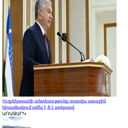
Ուզբեկստանի տնտեսությունը տարվա առաջին
կիսամյակում աճել է 8.5 տոկոսով
ԱՌԱՋԱՐԿ