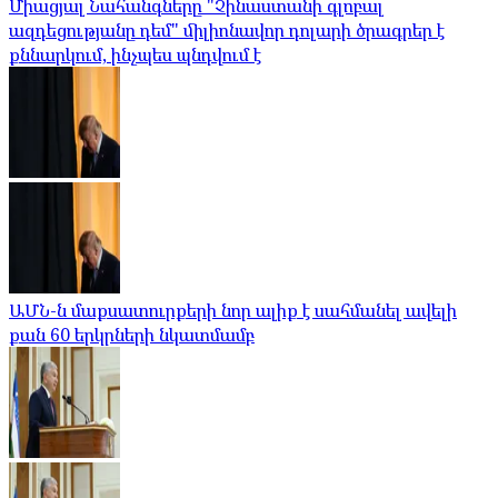
Միացյալ Նահանգները "Չինաստանի գլոբալ
ազդեցությանը դեմ" միլիոնավոր դոլարի ծրագրեր է
քննարկում, ինչպես պնդվում է
ԱՄՆ-ն մաքսատուրքերի նոր ալիք է սահմանել ավելի
քան 60 երկրների նկատմամբ