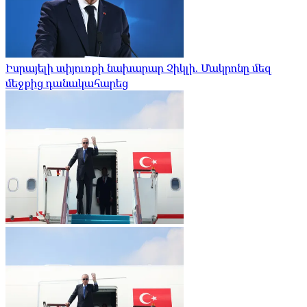
Իսրայելի սփյուռքի նախարար Չիկլի. Մակրոնը մեզ
մեջքից դանակահարեց