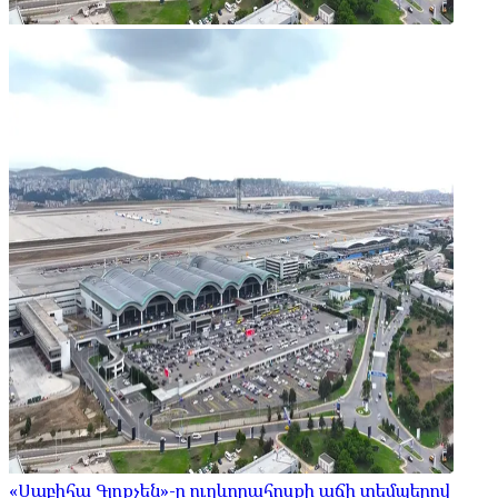
«Սաբիհա Գյոքչեն»-ը ուղևորահոսքի աճի տեմպերով