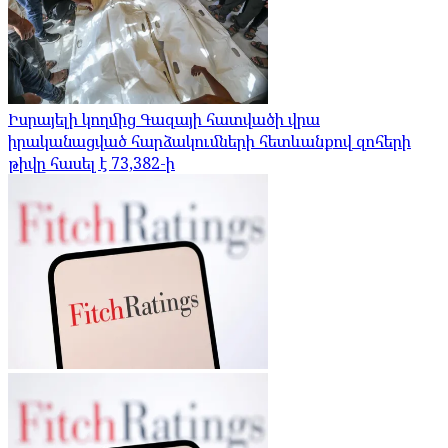
Իսրայելի կողմից Գազայի հատվածի վրա
իրականացված հարձակումների հետևանքով զոհերի
թիվը հասել է 73,382-ի