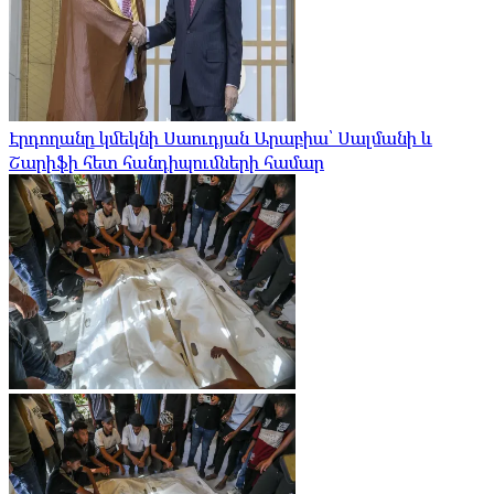
Էրդողանը կմեկնի Սաուդյան Արաբիա՝ Սալմանի և
Շարիֆի հետ հանդիպումների համար