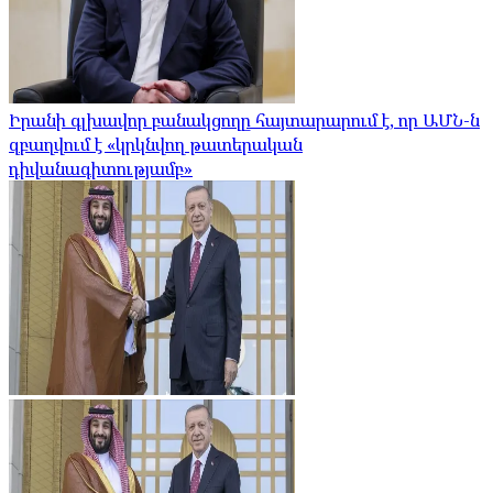
Իրանի գլխավոր բանակցողը հայտարարում է, որ ԱՄՆ-ն
զբաղվում է «կրկնվող թատերական
դիվանագիտությամբ»