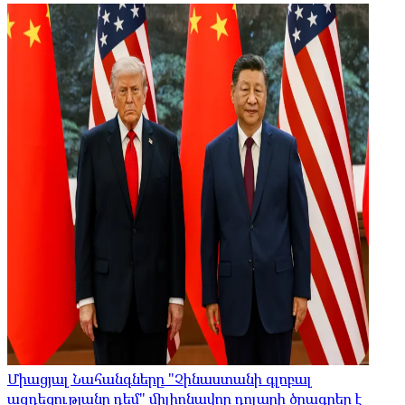
Միացյալ Նահանգները "Չինաստանի գլոբալ
ազդեցությանը դեմ" միլիոնավոր դոլարի ծրագրեր է