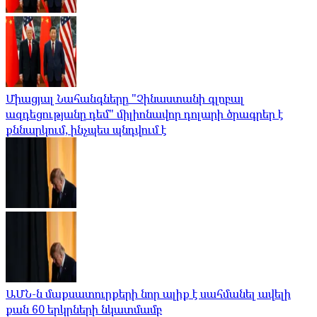
Միացյալ Նահանգները "Չինաստանի գլոբալ
ազդեցությանը դեմ" միլիոնավոր դոլարի ծրագրեր է
քննարկում, ինչպես պնդվում է
ԱՄՆ-ն մաքսատուրքերի նոր ալիք է սահմանել ավելի
քան 60 երկրների նկատմամբ