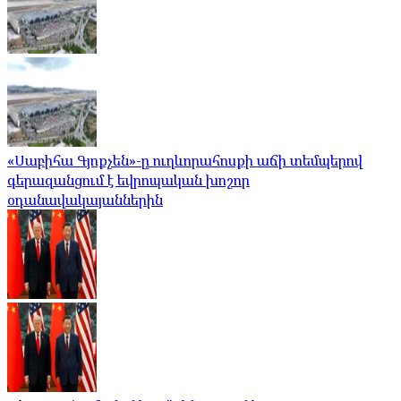
«Սաբիհա Գյոքչեն»-ը ուղևորահոսքի աճի տեմպերով
գերազանցում է եվրոպական խոշոր
օդանավակայաններին