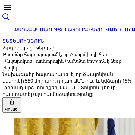
ՔԱՂԱՔԱԿԱՆՈՒԹՅՈՒՆ
ԹՈՒՐՔԻԱ
ՀՈԴՎԱԾ
ԳՆԱՀ
ՏՆՏԵՍՈՒԹՅՈՒՆ
2-րդ րոպե ընթերցելու
Թրամփը հայտարարում է, որ Ճապոնիայի հետ
«հսկայական» առևտրային համաձայնություն է ձեռք
բերվել
Նախագահը հայտարարել է, որ Ճապոնիան
կներդնի 550 միլիարդ դոլար ԱՄՆ-ում և կվճարի 15%
փոխադարձ տուրքեր, սակայն Տոկիոն դեռ չի
հաստատել այս համաձայնությունը:
Կիսվել