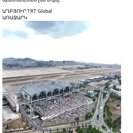
ԱՂԲՅՈՒՐ
:
TRT Global
ԱՌԱՋԱՐԿ