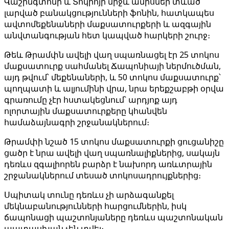
Վաշինգտոնի և Տոկիոյի միջև ամիսներ տևած
լարված բանակցությունների ֆոնին, հատկապես
ավտոմեքենաների մաքսատուրքերի և ազգային
անվտանգության հետ կապված հարկերի շուրջ։
Թեև Թրամփն ավելի վաղ սպառնացել էր 25 տոկոս
մաքսատուրք սահմանել Ճապոնիայի ներմուծման,
այդ թվում՝ մեքենաների, և 50 տոկոս մաքսատուրք՝
պողպատի և ալյումինի վրա, նրա երեքշաբթի օրվա
գրառումը չէր հստակեցնում՝ արդյոք այդ
ոլորտային մաքսատուրքերը կհանվեն
համաձայնագրի շրջանակներում։
Թրամփի նշած 15 տոկոս մաքսատուրքի ցուցանիշը
ցածր է նրա ավելի վաղ սպառնալիքներից, սակայն
դեռևս զգալիորեն բարձր է նախորդ առևտրային
շրջանակներում տեսած տոկոսադրույքներից։
Սպիտակ տունը դեռևս չի արձագանքել
մեկնաբանությունների հարցումներին, իսկ
ճապոնացի պաշտոնյաները դեռևս պաշտոնական
պատասխան չեն տվել։