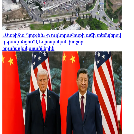
«Սաբիհա Գյոքչեն»-ը ուղևորահոսքի աճի տեմպերով
գերազանցում է եվրոպական խոշոր
օդանավակայաններին