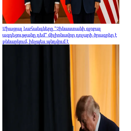
Միացյալ Նահանգները "Չինաստանի գլոբալ
ազդեցությանը դեմ" միլիոնավոր դոլարի ծրագրեր է
քննարկում, ինչպես պնդվում է