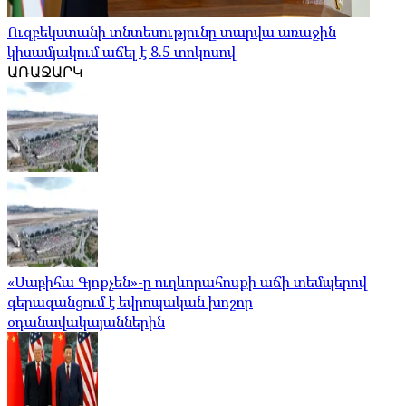
Ուզբեկստանի տնտեսությունը տարվա առաջին
կիսամյակում աճել է 8.5 տոկոսով
ԱՌԱՋԱՐԿ
«Սաբիհա Գյոքչեն»-ը ուղևորահոսքի աճի տեմպերով
գերազանցում է եվրոպական խոշոր
օդանավակայաններին