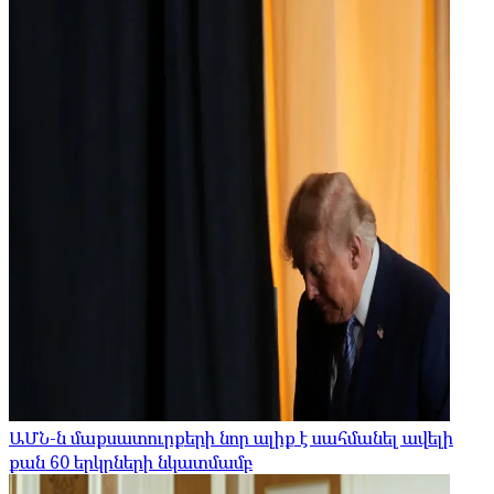
ԱՄՆ-ն մաքսատուրքերի նոր ալիք է սահմանել ավելի
քան 60 երկրների նկատմամբ