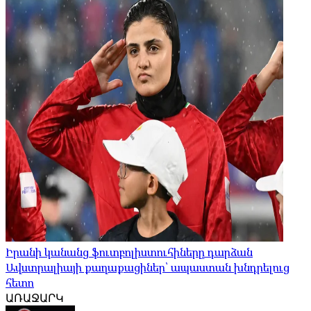
Իրանի կանանց ֆուտբոլիստուհիները դարձան
Ավստրալիայի քաղաքացիներ՝ ապաստան խնդրելուց
հետո
ԱՌԱՋԱՐԿ