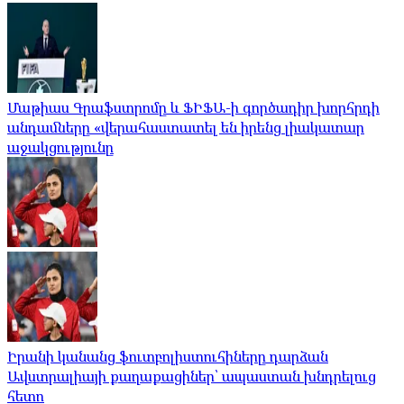
Մաթիաս Գրաֆստրոմը և ՖԻՖԱ-ի գործադիր խորհրդի
անդամները «վերահաստատել են իրենց լիակատար
աջակցությունը
Իրանի կանանց ֆուտբոլիստուհիները դարձան
Ավստրալիայի քաղաքացիներ՝ ապաստան խնդրելուց
հետո