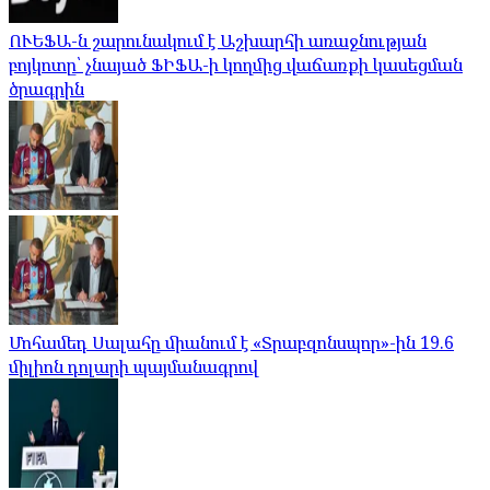
ՈՒԵՖԱ-ն շարունակում է Աշխարհի առաջնության
բոյկոտը՝ չնայած ՖԻՖԱ-ի կողմից վաճառքի կասեցման
ծրագրին
Մոհամեդ Սալահը միանում է «Տրաբզոնսպոր»-ին 19.6
միլիոն դոլարի պայմանագրով