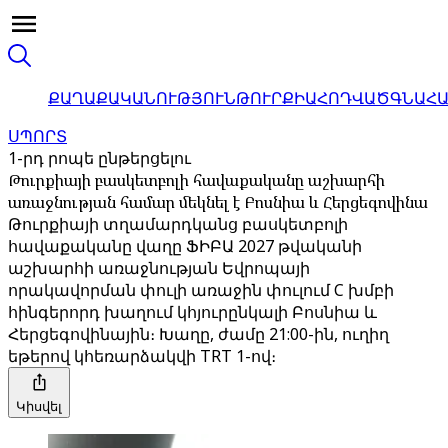
ՔԱՂԱՔԱԿԱՆՈՒԹՅՈՒՆ
ԹՈՒՐՔԻԱ
ՀՈԴՎԱԾ
ԳՆԱՀ
ՍՊՈՐՏ
1-րդ րոպե ընթերցելու
Թուրքիայի բասկետբոլի հավաքականը աշխարհի
առաջնության համար մեկնել է Բոսնիա և Հերցեգովինա
Թուրքիայի տղամարդկանց բասկետբոլի
հավաքականը վաղը ՖԻԲԱ 2027 թվականի
աշխարհի առաջնության Եվրոպայի
որակավորման փուլի առաջին փուլում C խմբի
հինգերորդ խաղում կհյուրընկալի Բոսնիա և
Հերցեգովինային։ Խաղը, ժամը 21:00-ին, ուղիղ
եթերով կհեռարձակվի TRT 1-ով։
Կիսվել