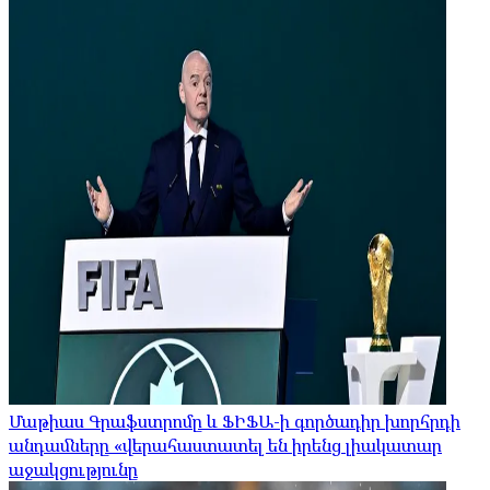
Մաթիաս Գրաֆստրոմը և ՖԻՖԱ-ի գործադիր խորհրդի
անդամները «վերահաստատել են իրենց լիակատար
աջակցությունը