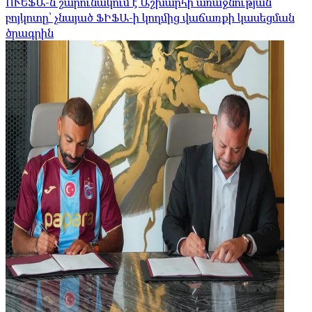
ՈՒԵՖԱ-ն շարունակում է Աշխարհի առաջնության
բոյկոտը՝ չնայած ՖԻՖԱ-ի կողմից վաճառքի կասեցման
ծրագրին