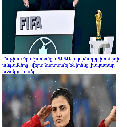
Մաթիաս Գրաֆստրոմը և ՖԻՖԱ-ի գործադիր խորհրդի
անդամները «վերահաստատել են իրենց լիակատար
աջակցությունը