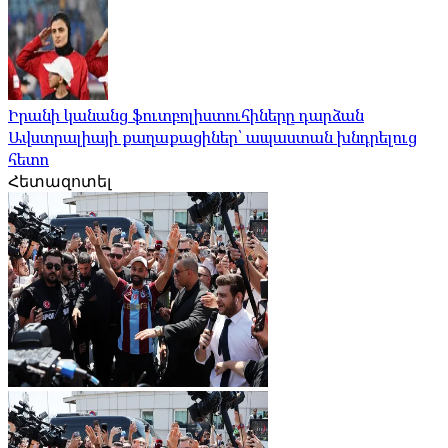
Իրանի կանանց ֆուտբոլիստուհիները դարձան
Ավստրալիայի քաղաքացիներ՝ ապաստան խնդրելուց
հետո
Հետազոտել