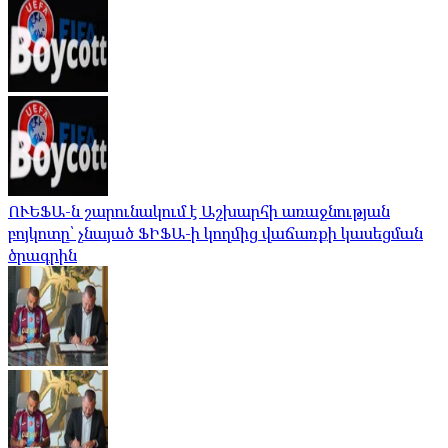
ՈՒԵՖԱ-ն շարունակում է Աշխարհի առաջնության
բոյկոտը՝ չնայած ՖԻՖԱ-ի կողմից վաճառքի կասեցման
ծրագրին