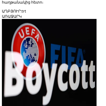
հաղթանակից հետո։
ԱՂԲՅՈՒՐ
:
trt
ԱՌԱՋԱՐԿ