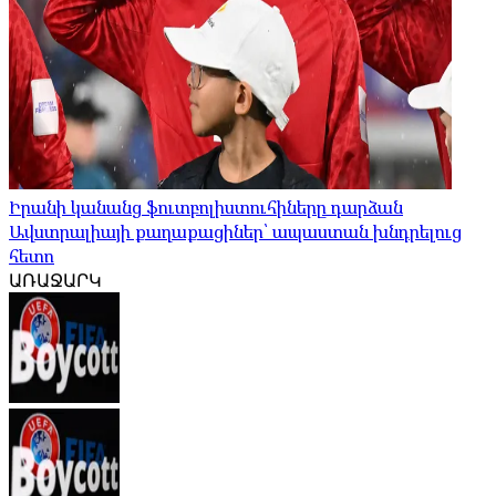
Իրանի կանանց ֆուտբոլիստուհիները դարձան
Ավստրալիայի քաղաքացիներ՝ ապաստան խնդրելուց
հետո
ԱՌԱՋԱՐԿ