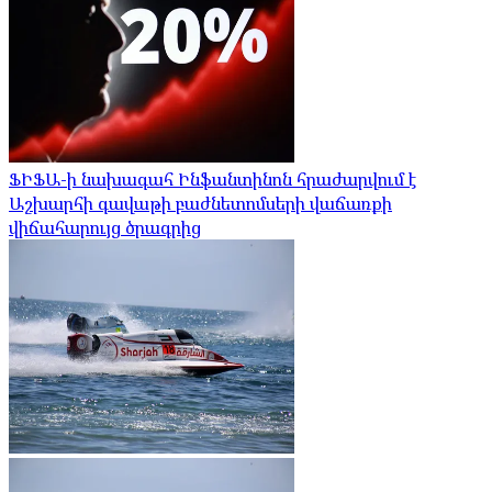
ՖԻՖԱ-ի նախագահ Ինֆանտինոն հրաժարվում է
Աշխարհի գավաթի բաժնետոմսերի վաճառքի
վիճահարույց ծրագրից