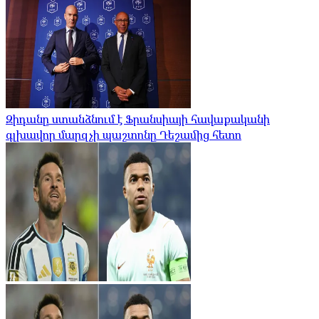
Զիդանը ստանձնում է Ֆրանսիայի հավաքականի
գլխավոր մարզչի պաշտոնը Դեշամից հետո