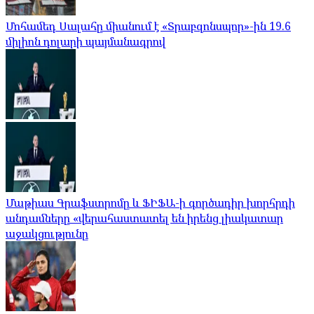
Մոհամեդ Սալահը միանում է «Տրաբզոնսպոր»-ին 19.6
միլիոն դոլարի պայմանագրով
Մաթիաս Գրաֆստրոմը և ՖԻՖԱ-ի գործադիր խորհրդի
անդամները «վերահաստատել են իրենց լիակատար
աջակցությունը