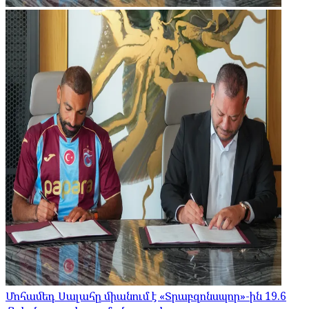
Մոհամեդ Սալահը միանում է «Տրաբզոնսպոր»-ին 19.6