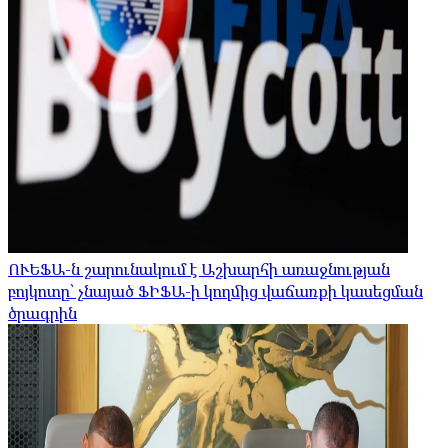
ՈՒԵՖԱ-ն շարունակում է Աշխարհի առաջնության
բոյկոտը՝ չնայած ՖԻՖԱ-ի կողմից վաճառքի կասեցման
ծրագրին