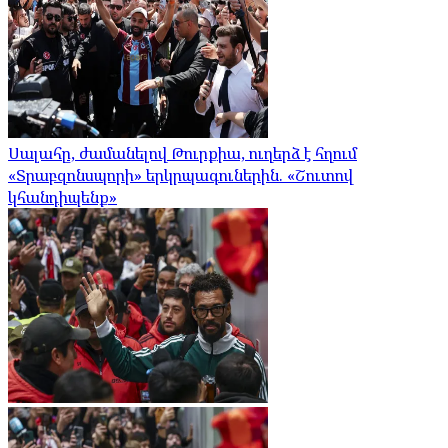
Սալահը, ժամանելով Թուրքիա, ուղերձ է հղում
«Տրաբզոնսպորի» երկրպագուներին. «Շուտով
կհանդիպենք»