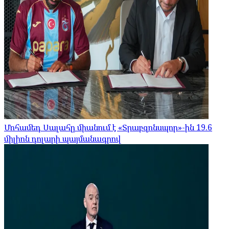
Մոհամեդ Սալահը միանում է «Տրաբզոնսպոր»-ին 19.6
միլիոն դոլարի պայմանագրով