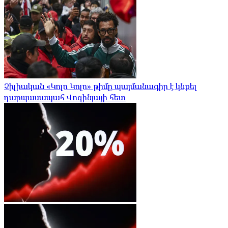
Չիլիական «Կոլո Կոլո» թիմը պայմանագիր է կնքել
դարպասապահ Վոզինյայի հետ