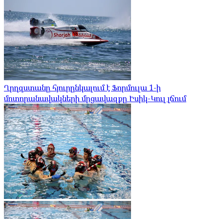
Ղրղզստանը հյուրընկալում է Ֆորմուլա 1-ի
մոտորանավակների մրցավազքը Իսիկ-Կուլ լճում