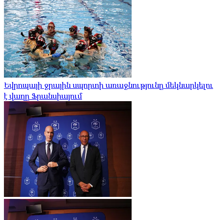
Եվրոպայի ջրային սպորտի առաջնությունը մեկնարկելու
է վաղը Ֆրանսիայում