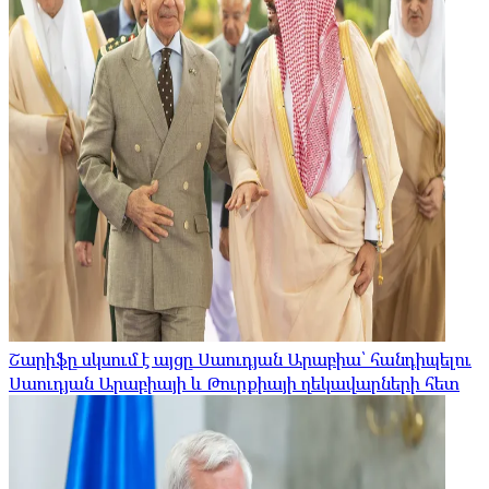
Շարիֆը սկսում է այցը Սաուդյան Արաբիա՝ հանդիպելու
Սաուդյան Արաբիայի և Թուրքիայի ղեկավարների հետ