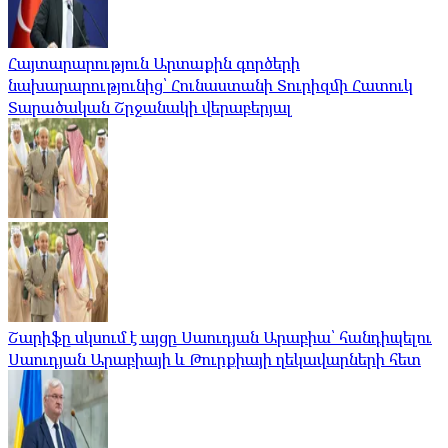
Հայտարարություն Արտաքին գործերի
նախարարությունից՝ Հունաստանի Տուրիզմի Հատուկ
Տարածական Շրջանակի վերաբերյալ
Շարիֆը սկսում է այցը Սաուդյան Արաբիա՝ հանդիպելու
Սաուդյան Արաբիայի և Թուրքիայի ղեկավարների հետ