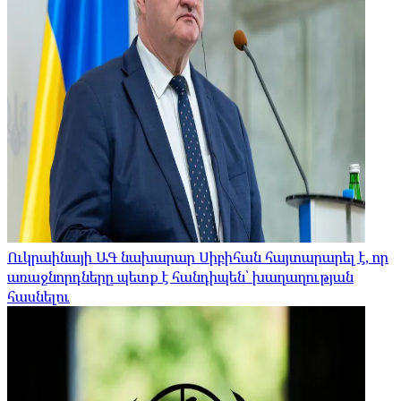
Ուկրաինայի ԱԳ նախարար Սիբիհան հայտարարել է, որ
առաջնորդները պետք է հանդիպեն՝ խաղաղության
հասնելու