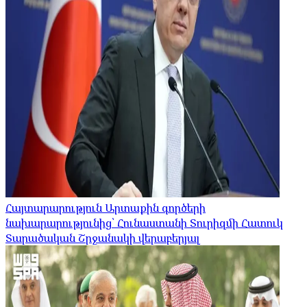
Հայտարարություն Արտաքին գործերի
նախարարությունից՝ Հունաստանի Տուրիզմի Հատուկ
Տարածական Շրջանակի վերաբերյալ