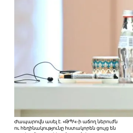
Ժապարովն ասել է. «ԹՊԿ-ի աճող ներուժն
ու հեղինակությունը հստակորեն ցույց են