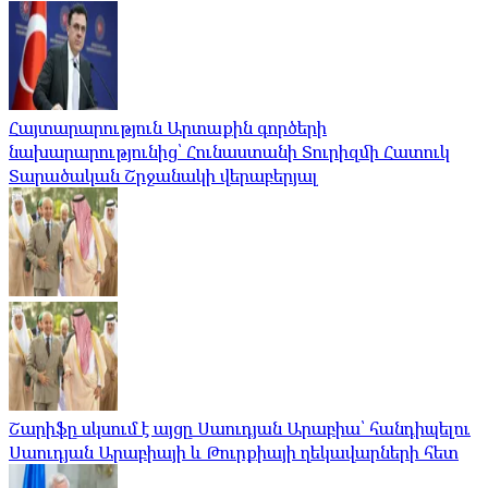
Հայտարարություն Արտաքին գործերի
նախարարությունից՝ Հունաստանի Տուրիզմի Հատուկ
Տարածական Շրջանակի վերաբերյալ
Շարիֆը սկսում է այցը Սաուդյան Արաբիա՝ հանդիպելու
Սաուդյան Արաբիայի և Թուրքիայի ղեկավարների հետ