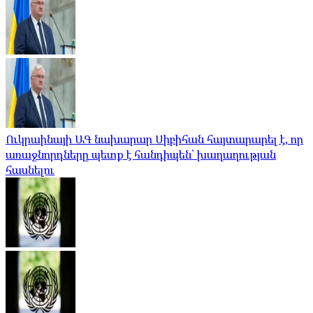
Ուկրաինայի ԱԳ նախարար Սիբիհան հայտարարել է, որ
առաջնորդները պետք է հանդիպեն՝ խաղաղության
հասնելու