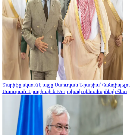
Շարիֆը սկսում է այցը Սաուդյան Արաբիա՝ հանդիպելու
Սաուդյան Արաբիայի և Թուրքիայի ղեկավարների հետ