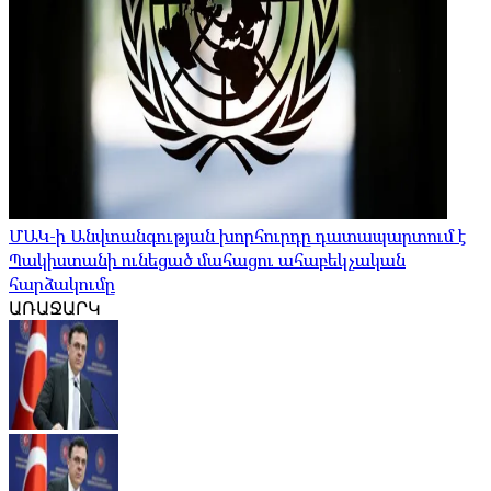
ՄԱԿ-ի Անվտանգության խորհուրդը դատապարտում է
Պակիստանի ունեցած մահացու ահաբեկչական
հարձակումը
ԱՌԱՋԱՐԿ