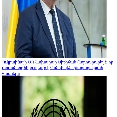
Ուկրաինայի ԱԳ նախարար Սիբիհան հայտարարել է, որ
առաջնորդները պետք է հանդիպեն՝ խաղաղության
հասնելու