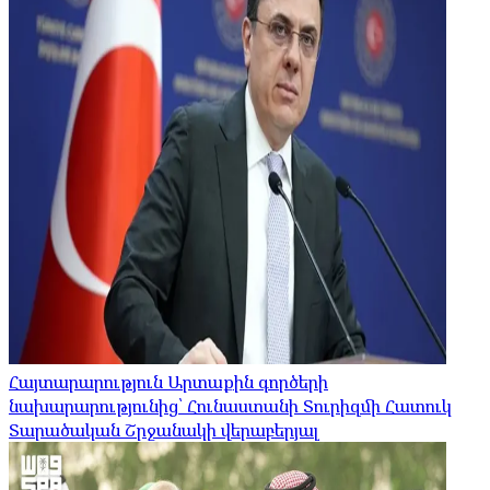
Հայտարարություն Արտաքին գործերի
նախարարությունից՝ Հունաստանի Տուրիզմի Հատուկ
Տարածական Շրջանակի վերաբերյալ