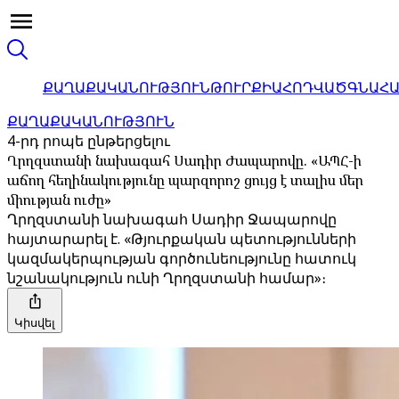
ՔԱՂԱՔԱԿԱՆՈՒԹՅՈՒՆ
ԹՈՒՐՔԻԱ
ՀՈԴՎԱԾ
ԳՆԱՀ
ՔԱՂԱՔԱԿԱՆՈՒԹՅՈՒՆ
4-րդ րոպե ընթերցելու
Ղրղզստանի նախագահ Սադիր Ժապարովը. «ԱՊՀ-ի
աճող հեղինակությունը պարզորոշ ցույց է տալիս մեր
միության ուժը»
Ղրղզստանի նախագահ Սադիր Ջապարովը
հայտարարել է. «Թյուրքական պետությունների
կազմակերպության գործունեությունը հատուկ
նշանակություն ունի Ղրղզստանի համար»։
Կիսվել