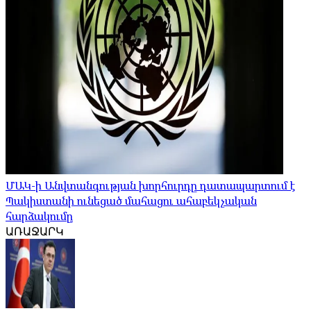
ՄԱԿ-ի Անվտանգության խորհուրդը դատապարտում է
Պակիստանի ունեցած մահացու ահաբեկչական
հարձակումը
ԱՌԱՋԱՐԿ