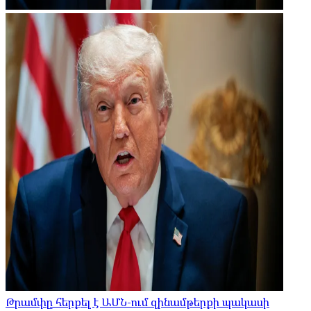
Թրամփը հերքել է ԱՄՆ-ում զինամթերքի պակասի