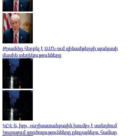
Թրամփը հերքել է ԱՄՆ-ում զինամթերքի պակասի
մասին տեղեկությունները
ԿՀՎ-ն, իբր, «աշխատանքային խումբ» է ստեղծում
Կուբայում գործողությունները ընդլայնելու համար