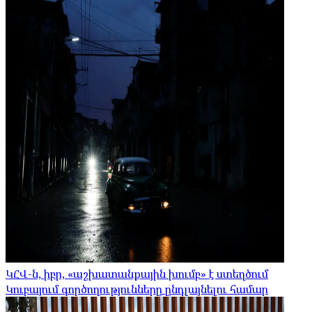
ԿՀՎ-ն, իբր, «աշխատանքային խումբ» է ստեղծում
Կուբայում գործողությունները ընդլայնելու համար