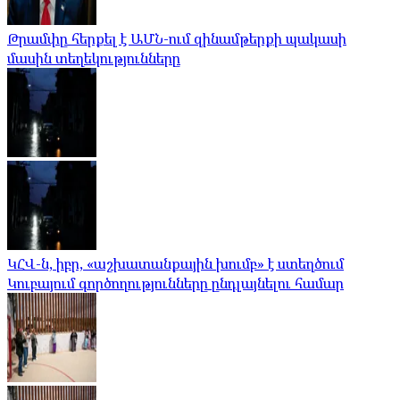
Թրամփը հերքել է ԱՄՆ-ում զինամթերքի պակասի
մասին տեղեկությունները
ԿՀՎ-ն, իբր, «աշխատանքային խումբ» է ստեղծում
Կուբայում գործողությունները ընդլայնելու համար