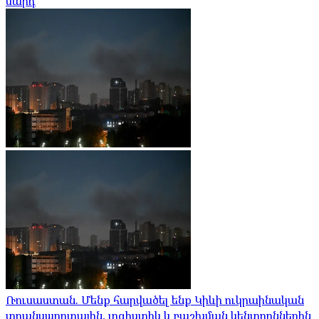
մարդ
Ռուսաստան. Մենք հարվածել ենք Կիևի ուկրաինական
տրանսպորտային, լոգիստիկ և բաշխման կենտրոններին