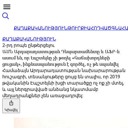
ՔԱՂԱՔԱԿԱՆՈՒԹՅՈՒՆ
ԹՈՒՐՔԻԱ
ՀՈԴՎԱԾ
ԳՆԱՀ
ՔԱՂԱՔԱԿԱՆՈՒԹՅՈՒՆ
2-րդ րոպե ընթերցելու
ԱՄՆ Արդարադատության Դեպարտամենտը և ԱՖԲ-ն
ասում են, որ Էպշտեյնը չի թողել «հաճախորդների
ցուցակ», ինքնասպանություն է գործել, ոչ թե սպանվել
Համաձայն Արդարադատության նախարարության
հուշագրի, տեսանյութերը ցույց են տալիս, որ 2019
թվականին Էպշտեյնի խցի տարածքը ոչ ոք չի մտել,
և այլ ներգրավված անձանց նկատմամբ
մեղադրանքներ չեն առաջադրվել:
Կիսվել