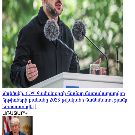
Զելենսկի. ՀՕՊ համակարգի համար մատակարարվող
հրթիռների քանակը 2025 թվականի համեմատությամբ
եռապատկվել է
ԱՌԱՋԱՐԿ