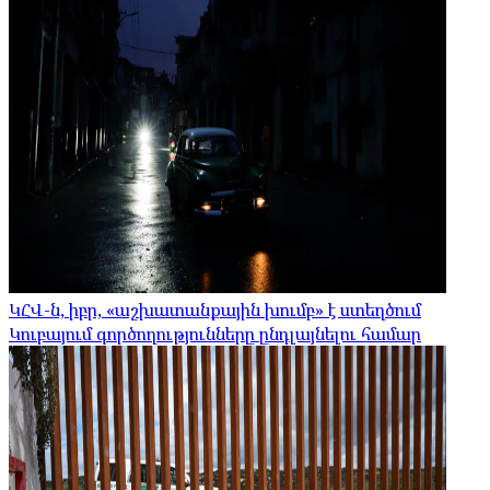
ԿՀՎ-ն, իբր, «աշխատանքային խումբ» է ստեղծում
Կուբայում գործողությունները ընդլայնելու համար