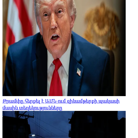
Թրամփը հերքել է ԱՄՆ-ում զինամթերքի պակասի
մասին տեղեկությունները