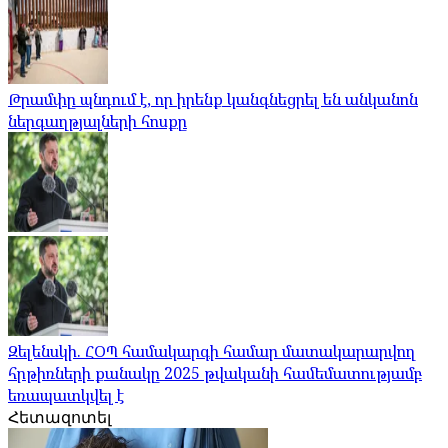
Թրամփը պնդում է, որ իրենք կանգնեցրել են անկանոն
ներգաղթյալների հոսքը
Զելենսկի. ՀՕՊ համակարգի համար մատակարարվող
հրթիռների քանակը 2025 թվականի համեմատությամբ
եռապատկվել է
Հետազոտել