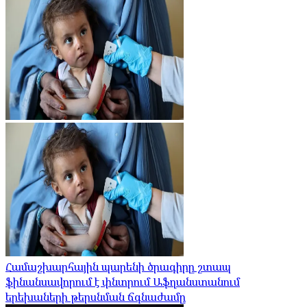
Համաշխարհային պարենի ծրագիրը շտապ
ֆինանսավորում է փնտրում Աֆղանստանում
երեխաների թերսնման ճգնաժամը