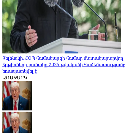
Զելենսկի. ՀՕՊ համակարգի համար մատակարարվող
հրթիռների քանակը 2025 թվականի համեմատությամբ
եռապատկվել է
ԱՌԱՋԱՐԿ