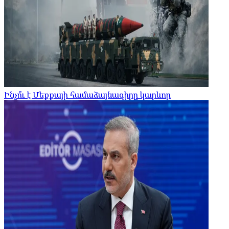
Ինչո՞ւ է Մեքքայի համաձայնագիրը կարևոր