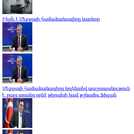
Ինչո՞ւ է Մեքքայի համաձայնագիրը կարևոր
Մեքքայի համաձայնագիրը կոլեկտիվ պաշտպանություն
է, բայց առանց որևէ թիրախի կամ թշնամու.Ֆիդան