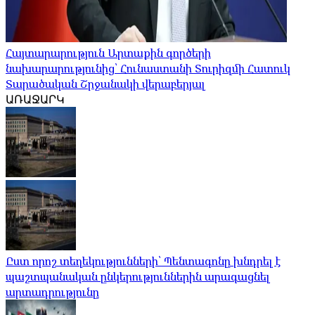
Հայտարարություն Արտաքին գործերի
նախարարությունից՝ Հունաստանի Տուրիզմի Հատուկ
Տարածական Շրջանակի վերաբերյալ
ԱՌԱՋԱՐԿ
Ըստ որոշ տեղեկությունների՝ Պենտագոնը խնդրել է
պաշտպանական ընկերություններին արագացնել
արտադրությունը