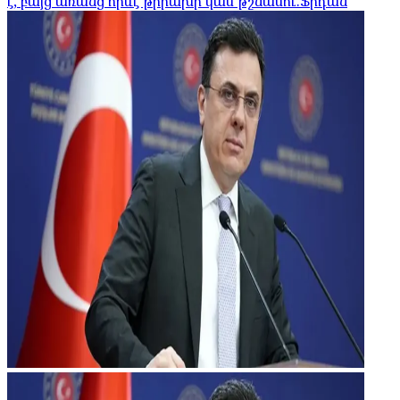
է, բայց առանց որևէ թիրախի կամ թշնամու.Ֆիդան