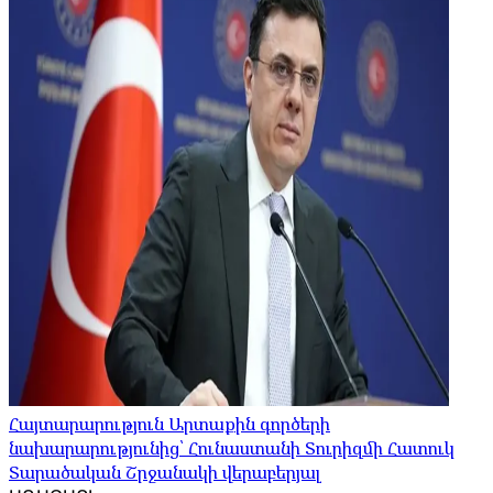
Հայտարարություն Արտաքին գործերի
նախարարությունից՝ Հունաստանի Տուրիզմի Հատուկ
Տարածական Շրջանակի վերաբերյալ