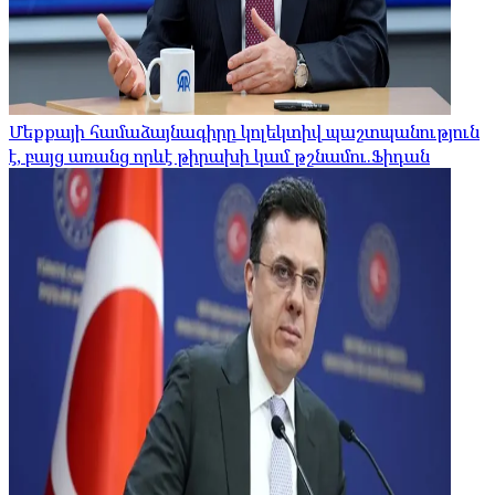
Մեքքայի համաձայնագիրը կոլեկտիվ պաշտպանություն
է, բայց առանց որևէ թիրախի կամ թշնամու.Ֆիդան