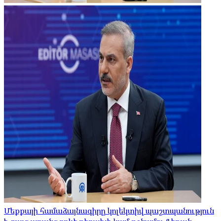
Մեքքայի համաձայնագիրը կոլեկտիվ պաշտպանություն