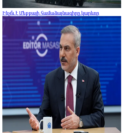
Ինչո՞ւ է Մեքքայի համաձայնագիրը կարևոր