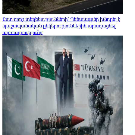
Ըստ որոշ տեղեկությունների՝ Պենտագոնը խնդրել է
պաշտպանական ընկերություններին արագացնել
արտադրությունը