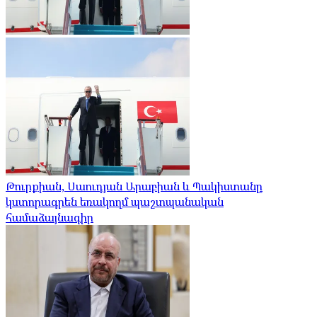
Թուրքիան, Սաուդյան Արաբիան և Պակիստանը
կստորագրեն եռակողմ պաշտպանական
համաձայնագիր