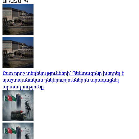
ԱՌԱՋԱՐԿ
Ըստ որոշ տեղեկությունների՝ Պենտագոնը խնդրել է
պաշտպանական ընկերություններին արագացնել
արտադրությունը