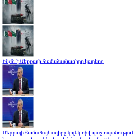
Ինչո՞ւ է Մեքքայի համաձայնագիրը կարևոր
Մեքքայի համաձայնագիրը կոլեկտիվ պաշտպանություն