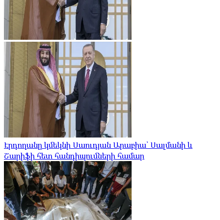
Էրդողանը կմեկնի Սաուդյան Արաբիա՝ Սալմանի և
Շարիֆի հետ հանդիպումների համար