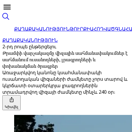
ՔԱՂԱՔԱԿԱՆՈՒԹՅՈՒՆ
ԹՈՒՐՔԻԱ
ՀՈԴՎԱԾ
ԳՆԱՀ
ՔԱՂԱՔԱԿԱՆՈՒԹՅՈՒՆ
2-րդ րոպե ընթերցելու
Թրամփի վարչակազմը վիզային սահմանափակումներ է
սահմանում ուսանողների, լրագրողների և
փոխանակման ծրագրեր
Առաջարկվող կանոնը կսահմանափակի
ուսանողական վիզաների ժամկետը չորս տարով և
կկրճատի օտարերկրյա լրագրողներին
տրամադրվող վիզայի ժամկետը մինչև 240 օր։
Կիսվել