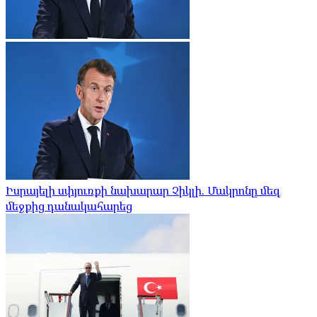
Իսրայելի սփյուռքի նախարար Չիկլի. Մակրոնը մեզ
մեջքից դանակահարեց