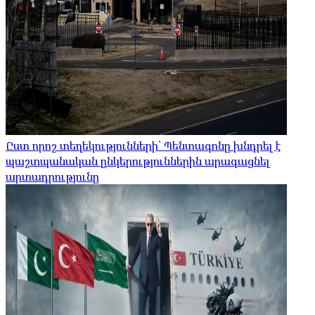
Ըստ որոշ տեղեկությունների՝ Պենտագոնը խնդրել է
պաշտպանական ընկերություններին արագացնել
արտադրությունը