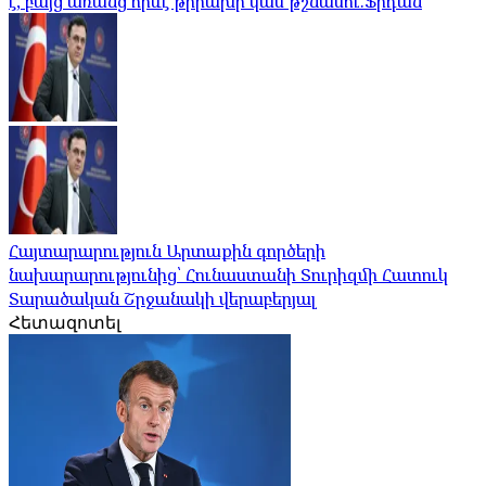
է, բայց առանց որևէ թիրախի կամ թշնամու.Ֆիդան
Հայտարարություն Արտաքին գործերի
նախարարությունից՝ Հունաստանի Տուրիզմի Հատուկ
Տարածական Շրջանակի վերաբերյալ
Հետազոտել