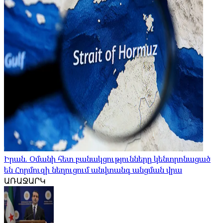
Իրան. Օմանի հետ բանակցությունները կենտրոնացած
են Հորմուզի նեղուցում անվտանգ անցման վրա
ԱՌԱՋԱՐԿ