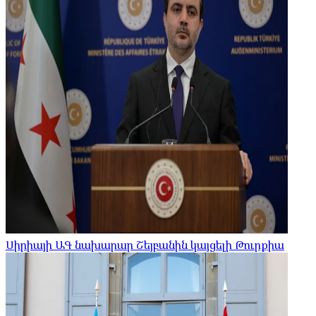
Սիրիայի ԱԳ նախարար Շեյբանին կայցելի Թուրքիա