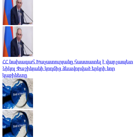
ՀՀ նախագահ Խաչատուրյանը հաստատել է վարչապետ
Նիկոլ Փաշինյանի կողմից ձևավորված երկրի նոր
կաբինետը