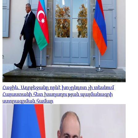
Հաջիև. Ադրբեջանը որևէ խոչընդոտ չի տեսնում
Հայաստանի հետ խաղաղության պայմանագրի
ստորագրման համար