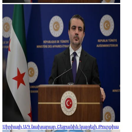
Սիրիայի ԱԳ նախարար Շեյբանին կայցելի Թուրքիա