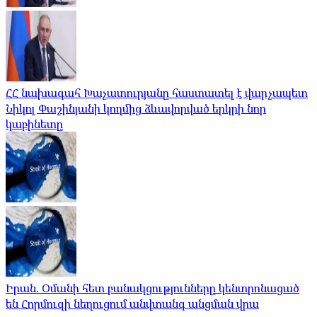
ՀՀ նախագահ Խաչատուրյանը հաստատել է վարչապետ
Նիկոլ Փաշինյանի կողմից ձևավորված երկրի նոր
կաբինետը
Իրան. Օմանի հետ բանակցությունները կենտրոնացած
են Հորմուզի նեղուցում անվտանգ անցման վրա