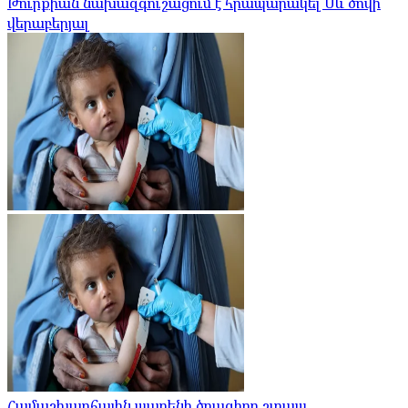
Թուրքիան նախազգուշացում է հրապարակել Սև ծովի
վերաբերյալ
Համաշխարհային պարենի ծրագիրը շտապ