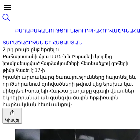
ՔԱՂԱՔԱԿԱՆՈՒԹՅՈՒՆ
ԹՈՒՐՔԻԱ
ՀՈԴՎԱԾ
ԳՆԱՀ
ՏԱՐԱԾԱՇՐՋԱՆ ԵՒ ՀԱՅԱՍՏԱՆ
2-րդ րոպե ընթերցելու
Բահարստանի վրա ԱՄՆ-ի և Իսրայելի կողմից
իրականացված հարձակումների հետևանքով զոհերի
թիվը հասել է 17-ի
Իրանի արտակարգ ծառայությունները հայտնել են,
որ Թեհրանում զոհվածների թվում վեց երեխա կա,
մինչդեռ Իսրայելի Հայֆա քաղաքը զգալի վնասներ
է կրել իրանական զանգվածային հրթիռային
հարձակման հետևանքով։
Կիսվել