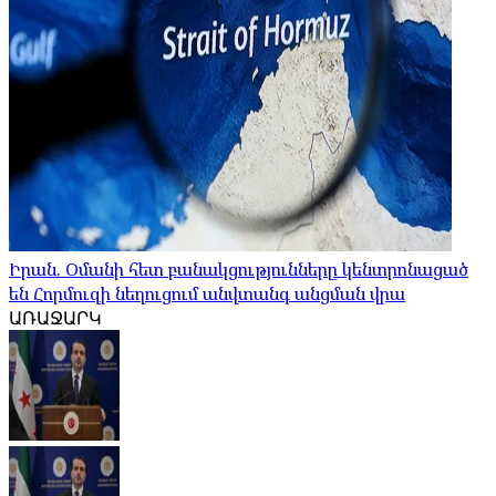
Իրան. Օմանի հետ բանակցությունները կենտրոնացած
են Հորմուզի նեղուցում անվտանգ անցման վրա
ԱՌԱՋԱՐԿ