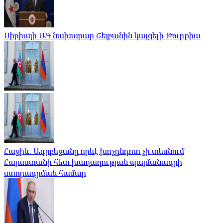
Սիրիայի ԱԳ նախարար Շեյբանին կայցելի Թուրքիա
Հաջիև. Ադրբեջանը որևէ խոչընդոտ չի տեսնում
Հայաստանի հետ խաղաղության պայմանագրի
ստորագրման համար