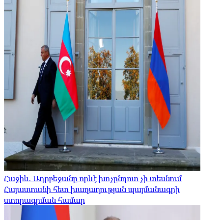
Հաջիև. Ադրբեջանը որևէ խոչընդոտ չի տեսնում
Հայաստանի հետ խաղաղության պայմանագրի
ստորագրման համար