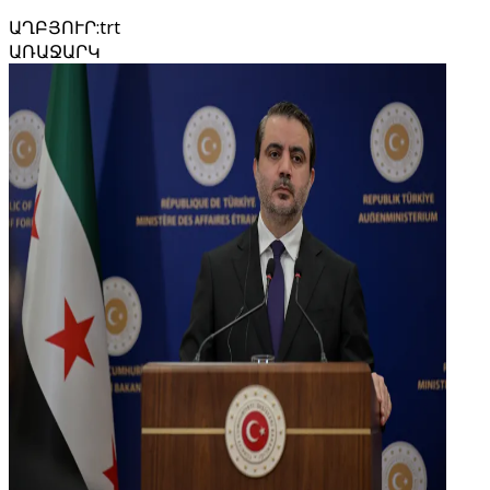
ԱՂԲՅՈՒՐ
:
trt
ԱՌԱՋԱՐԿ