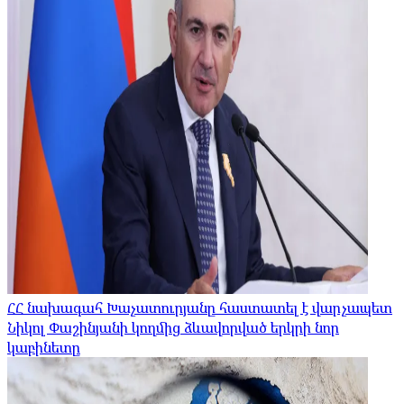
ՀՀ նախագահ Խաչատուրյանը հաստատել է վարչապետ
Նիկոլ Փաշինյանի կողմից ձևավորված երկրի նոր
կաբինետը