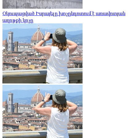
Օկուպացված Իսրայելը խոչընդոտում է առավոտյան
աղոթքի կոչը