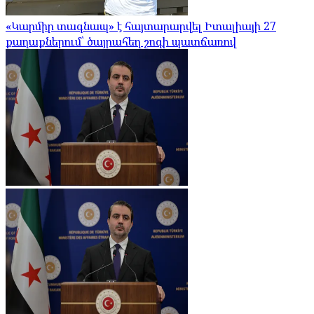
«Կարմիր տագնապ» է հայտարարվել Իտալիայի 27
քաղաքներում՝ ծայրահեղ շոգի պատճառով