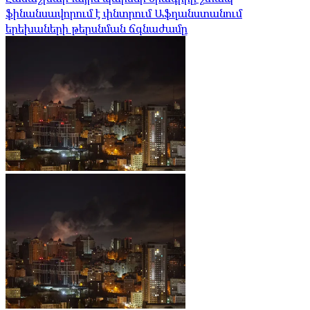
ֆինանսավորում է փնտրում Աֆղանստանում
երեխաների թերսնման ճգնաժամը