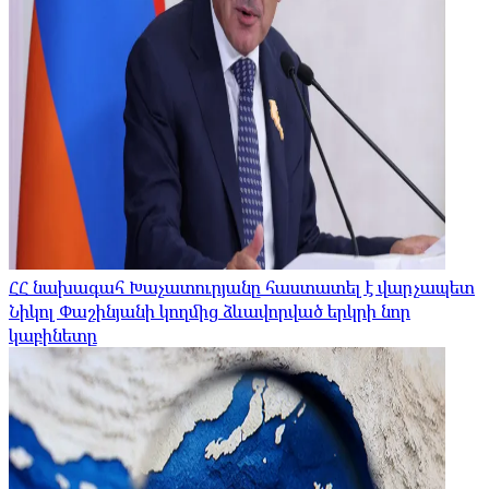
ՀՀ նախագահ Խաչատուրյանը հաստատել է վարչապետ
Նիկոլ Փաշինյանի կողմից ձևավորված երկրի նոր
կաբինետը