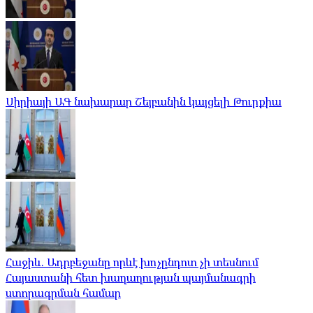
Սիրիայի ԱԳ նախարար Շեյբանին կայցելի Թուրքիա
Հաջիև. Ադրբեջանը որևէ խոչընդոտ չի տեսնում
Հայաստանի հետ խաղաղության պայմանագրի
ստորագրման համար