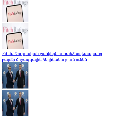
Fitch. Թուրքական բանկերն ու գանձապետարանը
բարձր միջազգային հեղինակություն ունեն