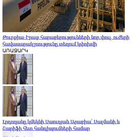
Թուրքիա-Իրաք հարաբերությունների նոր փուլ. ուժերի
հավասարակշռությունը տեղում կփոխվի
ԱՌԱՋԱՐԿ
Էրդողանը կմեկնի Սաուդյան Արաբիա՝ Սալմանի և
Շարիֆի հետ հանդիպումների համար