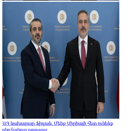
ԱԳ նախարար Ֆիդան. Մենք Սիրիայի հետ ունենք
ընդհանուր ապագա