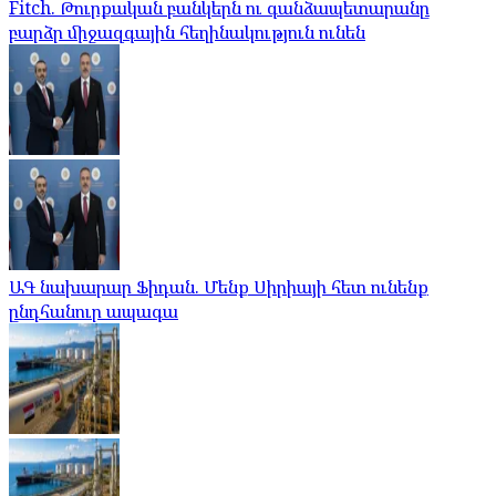
Fitch. Թուրքական բանկերն ու գանձապետարանը
բարձր միջազգային հեղինակություն ունեն
ԱԳ նախարար Ֆիդան. Մենք Սիրիայի հետ ունենք
ընդհանուր ապագա