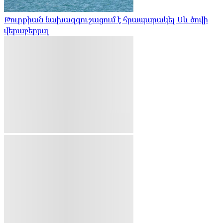
Թուրքիան նախազգուշացում է հրապարակել Սև ծովի
վերաբերյալ