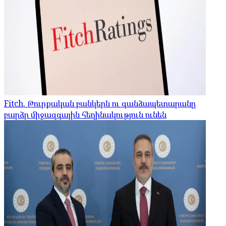
Fitch. Թուրքական բանկերն ու գանձապետարանը
բարձր միջազգային հեղինակություն ունեն