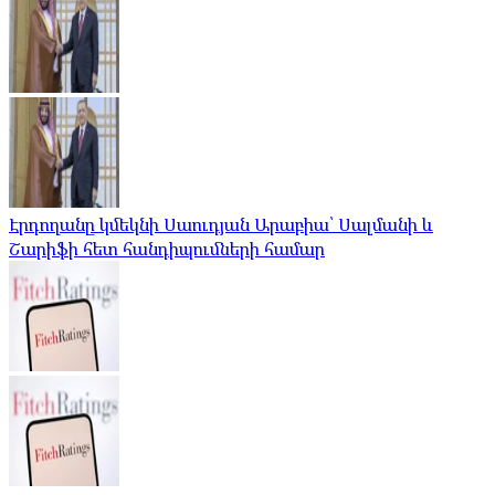
Էրդողանը կմեկնի Սաուդյան Արաբիա՝ Սալմանի և
Շարիֆի հետ հանդիպումների համար