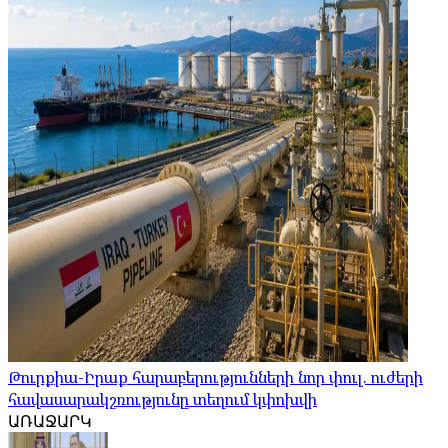
Թուրքիա-Իրաք հարաբերությունների նոր փուլ. ուժերի
հավասարակշռությունը տեղում կփոխվի
ԱՌԱՋԱՐԿ