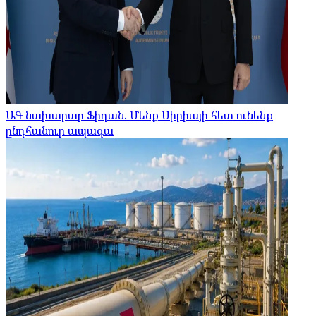
ԱԳ նախարար Ֆիդան. Մենք Սիրիայի հետ ունենք
ընդհանուր ապագա