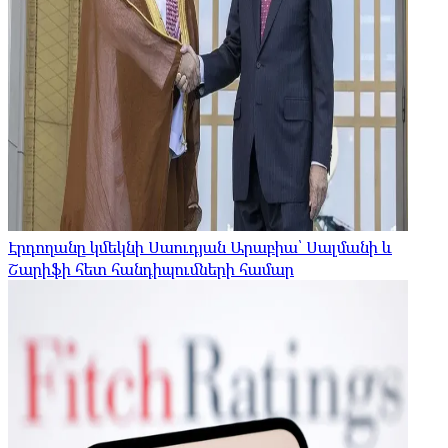
Էրդողանը կմեկնի Սաուդյան Արաբիա՝ Սալմանի և
Շարիֆի հետ հանդիպումների համար