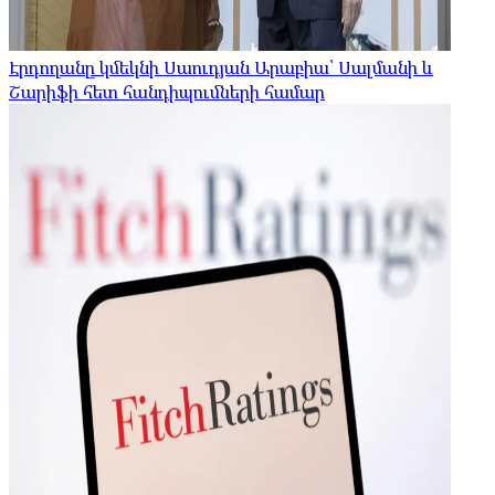
Էրդողանը կմեկնի Սաուդյան Արաբիա՝ Սալմանի և
Շարիֆի հետ հանդիպումների համար