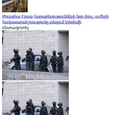
Թուրքիա-Իրաք հարաբերությունների նոր փուլ. ուժերի
հավասարակշռությունը տեղում կփոխվի
Հետազոտել