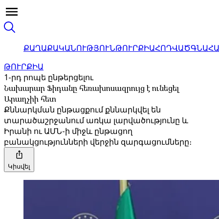
ՔԱՂԱՔԱԿԱՆՈՒԹՅՈՒՆ
ԹՈՒՐՔԻԱ
ՀՈԴՎԱԾ
ԳՆԱՀ
ԹՈՒՐՔԻԱ
1-րդ րոպե ընթերցելու
Նախարար Ֆիդանը հեռախոսազրույց է ունեցել
Արաղչիի հետ
Քննարկման ընթացքում քննարկվել են
տարածաշրջանում առկա լարվածությունը և
Իրանի ու ԱՄՆ-ի միջև ընթացող
բանակցությունների վերջին զարգացումները։
Կիսվել