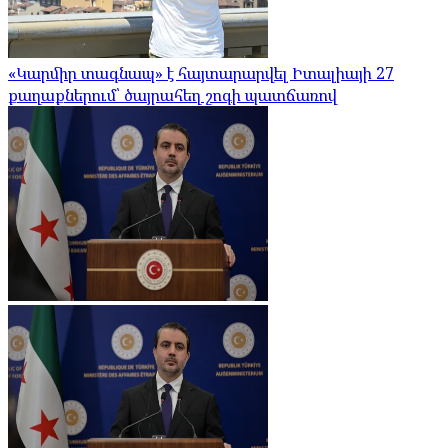
«Կարմիր տագնապ» է հայտարարվել Իտալիայի 27
քաղաքներում՝ ծայրահեղ շոգի պատճառով