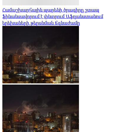
Համաշխարհային պարենի ծրագիրը շտապ
ֆինանսավորում է փնտրում Աֆղանստանում
երեխաների թերսնման ճգնաժամը