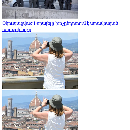
Օկուպացված Իսրայելը խոչընդոտում է առավոտյան
աղոթքի կոչը