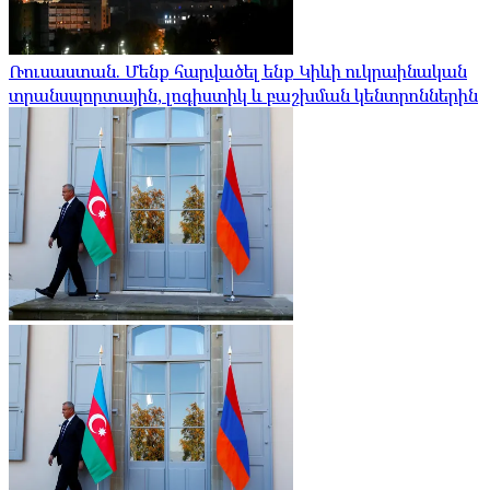
Ռուսաստան. Մենք հարվածել ենք Կիևի ուկրաինական
տրանսպորտային, լոգիստիկ և բաշխման կենտրոններին