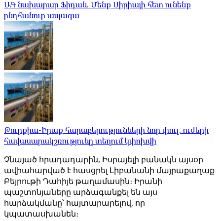
ԱԳ նախարար Ֆիդան. Մենք Սիրիայի հետ ունենք
ընդհանուր ապագա
Թուրքիա-Իրաք հարաբերությունների նոր փուլ. ուժերի
հավասարակշռությունը տեղում կփոխվի
Չնայած հրադադարին, Իսրայելի բանակն այսօր
ավիահարված է հասցրել Լիբանանի մայրաքաղաք
Բեյրութի Դահիյե թաղամասին։ Իրանի
պաշտոնյաները արձագանքել են այս
հարձակմանը՝ հայտարարելով, որ
կպատասխանեն։