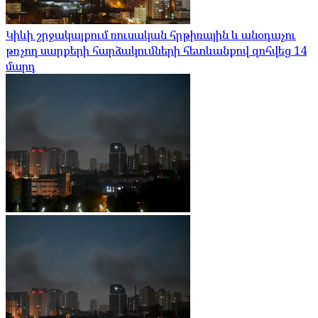
Կիևի շրջակայքում ռուսական հրթիռային և անօդաչու
թռչող սարքերի հարձակումների հետևանքով զոհվեց 14
մարդ