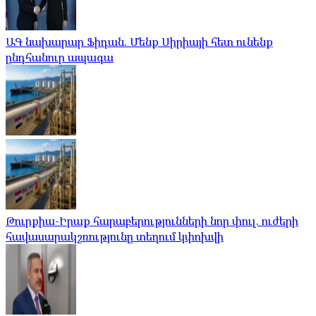
ԱԳ նախարար Ֆիդան. Մենք Սիրիայի հետ ունենք
ընդհանուր ապագա
Թուրքիա-Իրաք հարաբերությունների նոր փուլ. ուժերի
հավասարակշռությունը տեղում կփոխվի