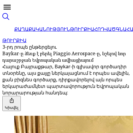
ՔԱՂԱՔԱԿԱՆՈՒԹՅՈՒՆ
ԹՈՒՐՔԻԱ
ՀՈԴՎԱԾ
ԳՆԱՀ
ԹՈՒՐՔԻԱ
3-րդ րոպե ընթերցելու
Baykar-ը ձեռք է բերել Piaggio Aerospace-ը, նշելով նոր
դարաշրջան Եվրոպական ավիացիայում
Հալուք Բայրաքթար, Baykar-ի գլխավոր գործադիր
տնօրենը, այս քայլը ներկայացնում է որպես ավելին,
քան բիզնես գործարք, դիրքավորելով այն որպես
երկարաժամկետ պարտավորություն Եվրոպական
նորարարության հանդեպ:
Կիսվել