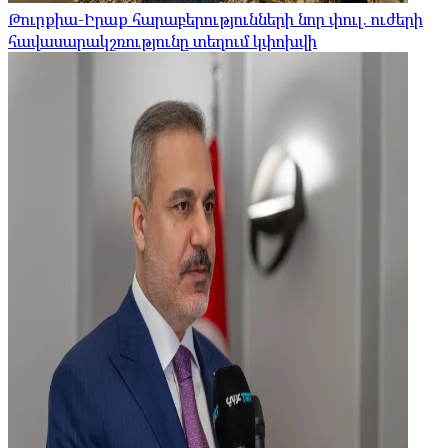
Թուրքիա-Իրաք հարաբերությունների նոր փուլ. ուժերի
հավասարակշռությունը տեղում կփոխվի