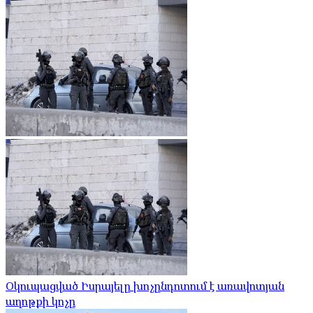
Օկուպացված Իսրայելը խոչընդոտում է առավոտյան
աղոթքի կոչը