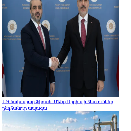
ԱԳ նախարար Ֆիդան. Մենք Սիրիայի հետ ունենք
ընդհանուր ապագա