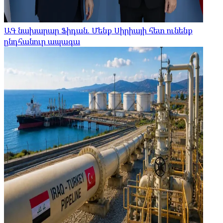
ԱԳ նախարար Ֆիդան. Մենք Սիրիայի հետ ունենք
ընդհանուր ապագա