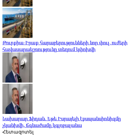
Թուրքիա-Իրաք հարաբերությունների նոր փուլ. ուժերի
հավասարակշռությունը տեղում կփոխվի
Նախարար Ֆիդան. Եթե Իսրայելի էքսպանսիոնիզմը
չկանխվի, ճգնաժամը կգլոբալանա
Հետազոտել