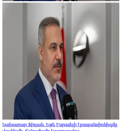
Նախարար Ֆիդան. Եթե Իսրայելի էքսպանսիոնիզմը
չկանխվի, ճգնաժամը կգլոբալանա