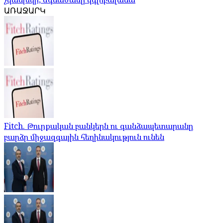
ԱՌԱՋԱՐԿ
Fitch. Թուրքական բանկերն ու գանձապետարանը
բարձր միջազգային հեղինակություն ունեն