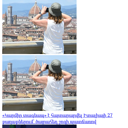
«Կարմիր տագնապ» է հայտարարվել Իտալիայի 27
քաղաքներում՝ ծայրահեղ շոգի պատճառով