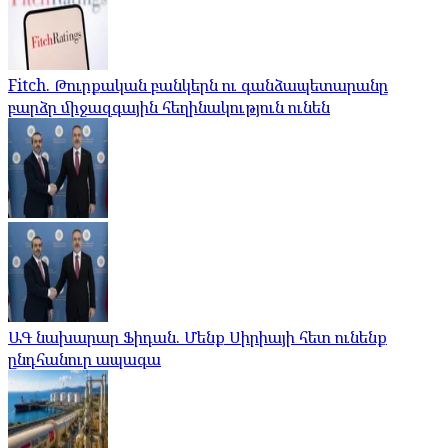
Fitch. Թուրքական բանկերն ու գանձապետարանը
բարձր միջազգային հեղինակություն ունեն
ԱԳ նախարար Ֆիդան. Մենք Սիրիայի հետ ունենք
ընդհանուր ապագա