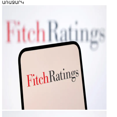
ԱՌԱՋԱՐԿ