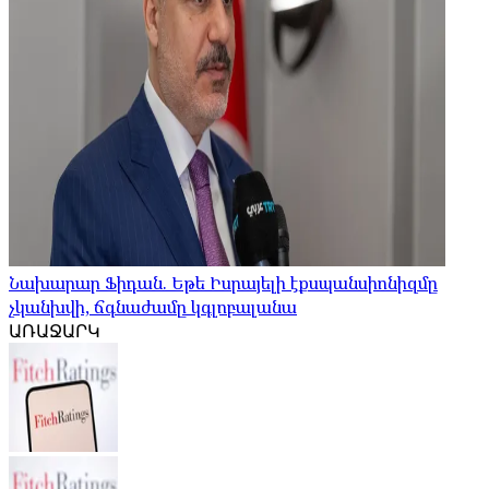
Նախարար Ֆիդան. Եթե Իսրայելի էքսպանսիոնիզմը
չկանխվի, ճգնաժամը կգլոբալանա
ԱՌԱՋԱՐԿ