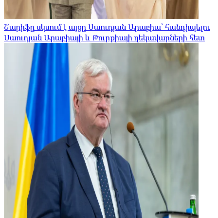
Շարիֆը սկսում է այցը Սաուդյան Արաբիա՝ հանդիպելու
Սաուդյան Արաբիայի և Թուրքիայի ղեկավարների հետ