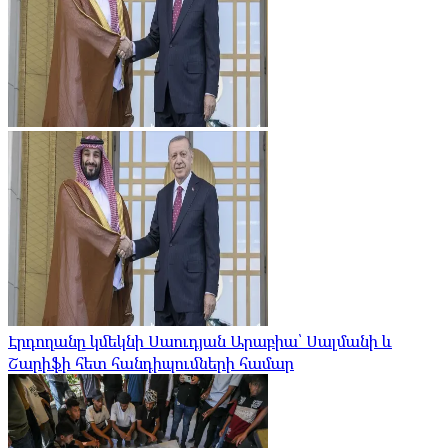
Էրդողանը կմեկնի Սաուդյան Արաբիա՝ Սալմանի և
Շարիֆի հետ հանդիպումների համար