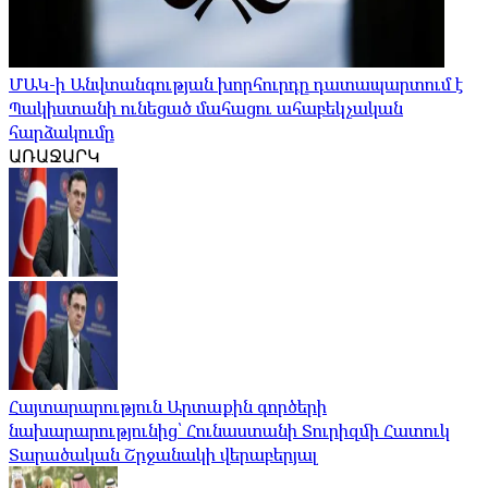
ՄԱԿ-ի Անվտանգության խորհուրդը դատապարտում է
Պակիստանի ունեցած մահացու ահաբեկչական
հարձակումը
ԱՌԱՋԱՐԿ
Հայտարարություն Արտաքին գործերի
նախարարությունից՝ Հունաստանի Տուրիզմի Հատուկ
Տարածական Շրջանակի վերաբերյալ