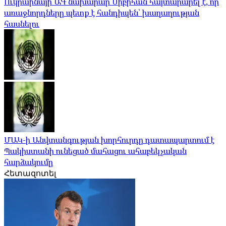
Ուկրաինայի ԱԳ նախարար Սիբիհան հայտարարել է, որ
առաջնորդները պետք է հանդիպեն՝ խաղաղության
հասնելու
ՄԱԿ-ի Անվտանգության խորհուրդը դատապարտում է
Պակիստանի ունեցած մահացու ահաբեկչական
հարձակումը
Հետազոտել