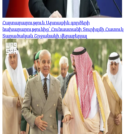
Հայտարարություն Արտաքին գործերի
նախարարությունից՝ Հունաստանի Տուրիզմի Հատուկ
Տարածական Շրջանակի վերաբերյալ