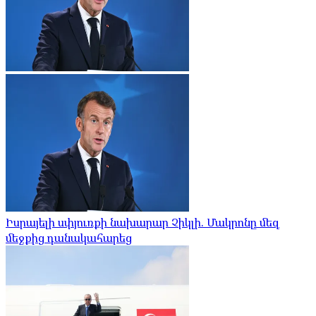
Իսրայելի սփյուռքի նախարար Չիկլի. Մակրոնը մեզ
մեջքից դանակահարեց