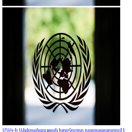
ՄԱԿ-ի Անվտանգության խորհուրդը դատապարտում է