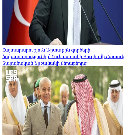
Հայտարարություն Արտաքին գործերի
նախարարությունից՝ Հունաստանի Տուրիզմի Հատուկ
Տարածական Շրջանակի վերաբերյալ