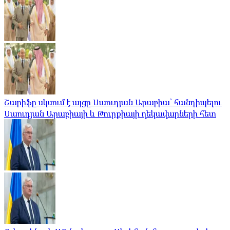
Շարիֆը սկսում է այցը Սաուդյան Արաբիա՝ հանդիպելու
Սաուդյան Արաբիայի և Թուրքիայի ղեկավարների հետ