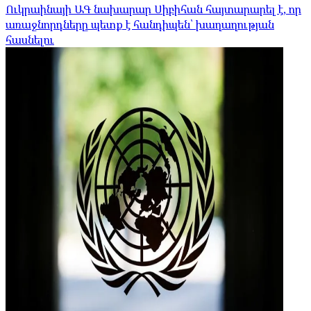
Ուկրաինայի ԱԳ նախարար Սիբիհան հայտարարել է, որ
առաջնորդները պետք է հանդիպեն՝ խաղաղության
հասնելու