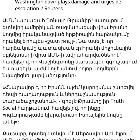
Washington downplays damage and urges de-
escalation. / Reuters
ԱՄՆ նախագահ Դոնալդ Թրամփը Կատարում
գտնվող ամերիկյան ռազմաբազայի վրա Իրանի
կողմից իրականացված հրթիռային հարձակումը
որակել է որպես «շատ թույլ»։ Նա ասել է, որ
հարձակումը պատասխան էր Իրանի միջուկային
օբյեկտների վրա ԱՄՆ-ի ավիահարվածներին՝
հավելելով, որ Վաշինգտոնը նախապես զգուշացում
է ստացել և այժմ կոչ է անում բոլոր կողմերին
նվազեցնել լարվածությունը։
«Հնարավոր է, որ Իրանն այժմ կարողանա շարժվել
դեպի խաղաղություն և ներդաշնակություն
տարածաշրջանում», - գրել է Թրամփը իր Truth
Social հարթակում՝ հավելելով, որ ինքը
«ոգևորությամբ կխրախուսի Իսրայելին նույնը
անել»։
Քաթարը, որտեղ գտնվում է Մերձավոր Արևելքում