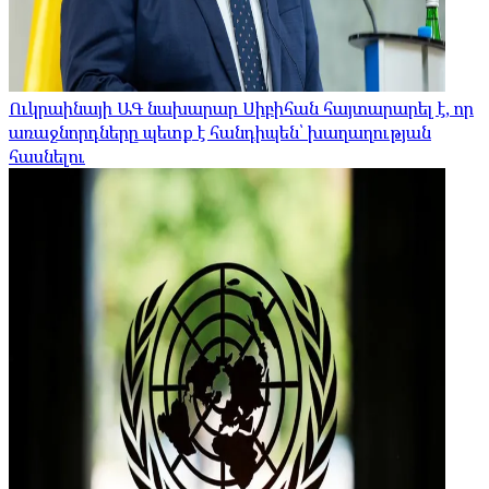
Ուկրաինայի ԱԳ նախարար Սիբիհան հայտարարել է, որ
առաջնորդները պետք է հանդիպեն՝ խաղաղության
հասնելու