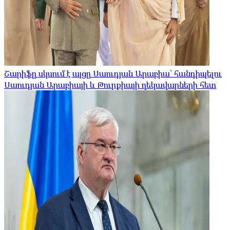
Շարիֆը սկսում է այցը Սաուդյան Արաբիա՝ հանդիպելու
Սաուդյան Արաբիայի և Թուրքիայի ղեկավարների հետ