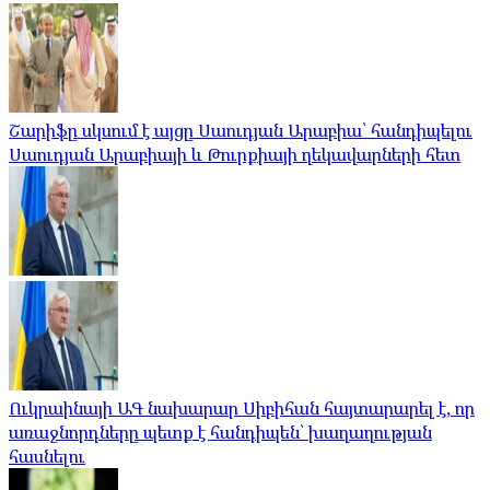
Շարիֆը սկսում է այցը Սաուդյան Արաբիա՝ հանդիպելու
Սաուդյան Արաբիայի և Թուրքիայի ղեկավարների հետ
Ուկրաինայի ԱԳ նախարար Սիբիհան հայտարարել է, որ
առաջնորդները պետք է հանդիպեն՝ խաղաղության
հասնելու