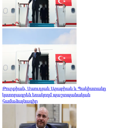
Թուրքիան, Սաուդյան Արաբիան և Պակիստանը
կստորագրեն եռակողմ պաշտպանական
համաձայնագիր